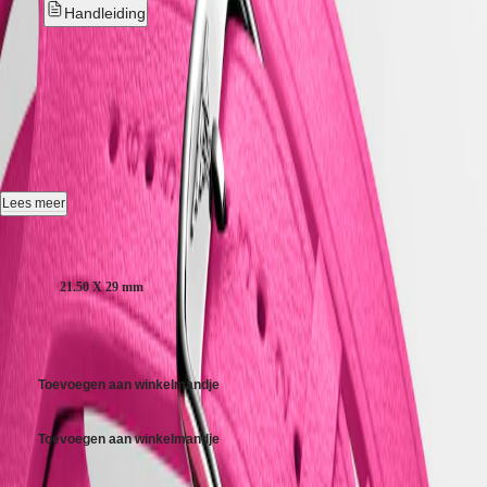
CONQUEST
대
Handleiding
CHRONOGRAPH
한
HYDROCONQUEST
민
LONGINES MINI
HYDROCONQUEST
국
GMT
DOLCEVITA
-
L5.200.0.71.2
Hong
Spirit
Kong
SAR
LONGINES
(
En
)
Quartz horloge, 21.50 x 29.00 mm, roestvrij staal, L5.200.0.71.2
SPIRIT
香
LONGINES
Kast bezet met 38 top wesselton if-vvs-diamanten (totaal 0.456 karaat),
Lees meer
港
SPIRIT
tot 3 bar, krasbestendig saffierglas met meerdere lagen anti-
特
ZULU
reflecterende coating aan beide zijden.
Kastgrootte:
别
TIME
行
Zilver 'flinqué'' wijzerplaat.
LONGINES
21.50 X 29 mm
政
SPIRIT
Leder band, met gesp.
FLYBACK
區
€ 4.050,00
LONGINES
(
Zh
)
SPIRIT
India
CHRONOGRAPH
日
Toevoegen aan winkelmandje
LONGINES
本
SPIRIT
澳
PILOT
Toevoegen aan winkelmandje
門
LONGINES
特
SPIRIT