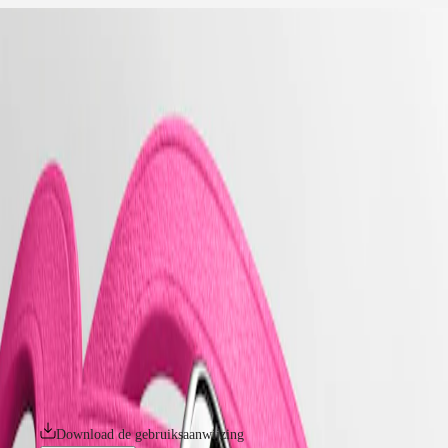
home
Horloges
Afrika
-
horloges
Master
South
-
Africa
elegance
MASTER
-
Het
longines mini dolcevita
COLLECTION
-
Amerikaanse
MASTER
l52000712
continent
COLLECTION
CHRONOGRAPH
Canada
MASTER
LONGINES MINI DOLCEVITA
(
En
)
COLLECTION
Canada
MOONPHASE
Met zijn subtiel silhouet, klassieke vormgeving en oogstrelende
(
Fr
)
THE
nuances die al even eigentijds als tijdloos zijn, geeft de Mini DolceVita
México
LONGINES
op voortreffelijke wijze uitdrukking aan de ingetogen luxe en
United
MASTER
eigentijdse elegantie van Longines. De zorgvuldig ontworpen collectie
States
COLLECTION
is een uitbreiding van de originele DolceVita-familie, geïnspireerd op
GMT
een Longines-legende uit 1927. De Mini DolceVita-horloges worden
Azië-
gepresenteerd in een indrukwekkende reeks materialen en kleuren,
Pacific
Conquest
hebben een discrete kast van 21,50 mm x 29 mm en zijn verkrijgbaar
met of zonder diamanten.
Australia
CONQUEST
中
CONQUEST
Download de gebruiksaanwijzing
CLASSIC
國