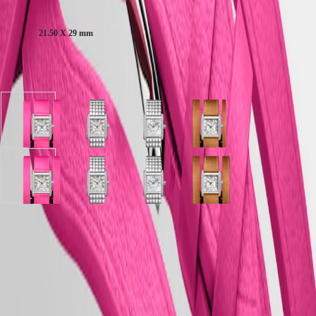
PILOT
Kastgrootte:
别
FLYBACK
行
21.50 X 29 mm
政
Elegance
區
Malaysia
MINI
Verkrijgbaar in 4 variaties
Singapore
DOLCEVITA
LONGINES
台
DOLCEVITA
湾
LONGINES
地
Zilver
Zilver
Sunray
Zilver
PRIMALUNA
區
'flinqué''
'flinqué''
zilver
'flinqué''
FLAGSHIP
wijzerplaat
wijzerplaat
wijzerplaat
wijzerplaat
ไทย
CLASSIC
met
met
met
met
EVIDENZA
Roze
Roestvrij
Roestvrij
Goud
Europa
RECORD
Zilver
Zilver
Sunray
Zilver
Leder
staal
staal
Leder
ELEGANT
'flinqué''
'flinqué''
zilver
'flinqué''
band
band
band
band
Österreich
COLLECTION
wijzerplaat
wijzerplaat
wijzerplaat
wijzerplaat
Belgique
LA
met
met
met
met
(
Fr
)
GRANDE
LONGINES 2 jaar garantie
Roze
Roestvrij
Roestvrij
Goud
België
CLASSIQUE
Leder
staal
staal
Leder
Swiss Made
(
Nl
)
band
band
band
band
Denmark
Heritage
Gratis verzending & retourneren
Finland
LONGINES
France
Veilig betalen
LEGEND
Deutschland
DIVER
Greece