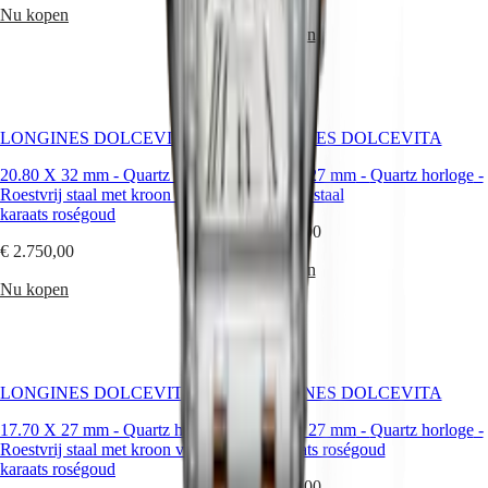
Heren
Nu kopen
horloges
Nu kopen
Dames
horloges
Op
functies
LONGINES DOLCEVITA
LONGINES DOLCEVITA
Op
20.80 X 32 mm
-
Quartz horloge
-
17.70 X 27 mm
-
Quartz horloge
-
stijl
Roestvrij staal met kroon van 18-
Roestvrij staal
karaats roségoud
Op
€ 2.950,00
kleur
€ 2.750,00
Nu kopen
Banden
Nu kopen
Alle
banden
NATO-
banden
LONGINES DOLCEVITA
LONGINES DOLCEVITA
Leren
banden
17.70 X 27 mm
-
Quartz horloge
-
17.70 X 27 mm
-
Quartz horloge
-
Rubberen
Roestvrij staal met kroon van 18-
18-karaats roségoud
banden
karaats roségoud
€ 5.000,00