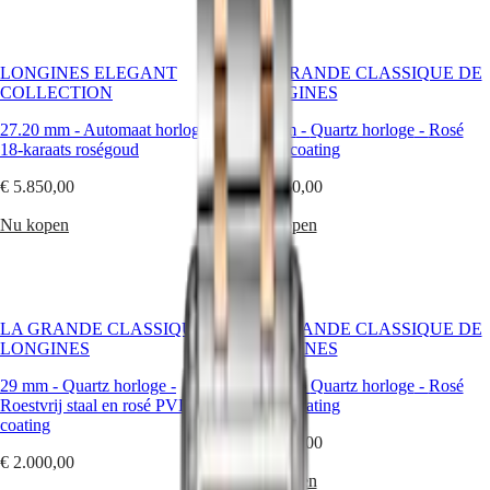
CONQUEST
대
CHRONOGRAPH
한
HYDROCONQUEST
민
HYDROCONQUEST
LONGINES ELEGANT
LA GRANDE CLASSIQUE DE
국
GMT
COLLECTION
LONGINES
Hong
Spirit
Kong
27.20 mm
-
Automaat horloge
-
29 mm
-
Quartz horloge
-
Rosé
SAR
18-karaats roségoud
PVD-coating
LONGINES
(
En
)
SPIRIT
香
€ 5.850,00
€ 1.850,00
LONGINES
港
SPIRIT
Nu kopen
Nu kopen
特
ZULU
别
TIME
行
LONGINES
政
SPIRIT
FLYBACK
區
LA GRANDE CLASSIQUE DE
LA GRANDE CLASSIQUE DE
LONGINES
(
Zh
)
LONGINES
LONGINES
SPIRIT
India
CHRONOGRAPH
日
29 mm
-
Quartz horloge
-
29 mm
-
Quartz horloge
-
Rosé
LONGINES
Roestvrij staal en rosé PVD-
PVD-coating
本
SPIRIT
coating
澳
PILOT
€ 2.100,00
門
LONGINES
€ 2.000,00
特
SPIRIT
Nu kopen