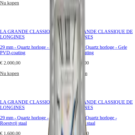
PILOT
别
Nu kopen
FLYBACK
行
政
Elegance
區
Malaysia
MINI
LA GRANDE CLASSIQUE DE
LA GRANDE CLASSIQUE DE
Singapore
DOLCEVITA
LONGINES
LONGINES
LONGINES
台
DOLCEVITA
湾
29 mm
-
Quartz horloge
-
Gele
29 mm
-
Quartz horloge
-
Gele
LONGINES
地
PVD-coating
PVD-coating
PRIMALUNA
區
FLAGSHIP
€ 2.000,00
€ 2.100,00
ไทย
CLASSIC
EVIDENZA
Nu kopen
Nu kopen
Europa
RECORD
ELEGANT
Österreich
COLLECTION
Belgique
LA
(
Fr
)
GRANDE
LA GRANDE CLASSIQUE DE
LA GRANDE CLASSIQUE DE
België
CLASSIQUE
LONGINES
LONGINES
(
Nl
)
Denmark
Heritage
29 mm
-
Quartz horloge
-
29 mm
-
Quartz horloge
-
Finland
Roestvrij staal
Roestvrij staal
LONGINES
France
LEGEND
Deutschland
€ 1.600,00
€ 1.800,00
DIVER
Greece