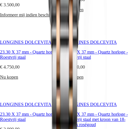
Services
€ 3.500,00
Nu kopen
Onderhoudsinstructies
Informeer mij indien beschikbaar
Stuur
ons
uw
horloge
Serviceprijzen
Garantie
LONGINES DOLCEVITA
LONGINES DOLCEVITA
Vind
23.30 X 37 mm
een
-
Quartz horloge
-
23.30 X 37 mm
-
Quartz horloge
-
Roestvrij staal
servicecentrum
Roestvrij staal
Neem
€ 4.750,00
€ 4.750,00
contact
met
Nu kopen
Nu kopen
ons
op
Onze
werelden
LONGINES DOLCEVITA
LONGINES DOLCEVITA
Onze
geschiedenis
23.30 X 37 mm
-
Quartz horloge
-
23.30 X 37 mm
-
Quartz horloge
-
Ons
Roestvrij staal
Roestvrij staal met kroon van 18-
museum
karaats roségoud
Ambassadeurs