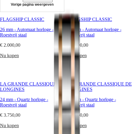
Vorige pagina weergeven
Horloges
Afrika
FLAGSHIP CLASSIC
FLAGSHIP CLASSIC
Master
South
26 mm
-
Automaat horloge
-
26 mm
-
Automaat horloge
-
Africa
Roestvrij staal
MASTER
Roestvrij staal
Het
COLLECTION
€ 2.000,00
€ 2.200,00
Amerikaanse
MASTER
continent
COLLECTION
Nu kopen
Nu kopen
CHRONOGRAPH
Canada
MASTER
(
En
)
COLLECTION
Canada
MOONPHASE
(
Fr
)
THE
México
LONGINES
LA GRANDE CLASSIQUE DE
LA GRANDE CLASSIQUE DE
United
MASTER
LONGINES
LONGINES
States
COLLECTION
24 mm
-
Quartz horloge
GMT
-
24 mm
-
Quartz horloge
-
Azië-
Roestvrij staal
Roestvrij staal
Pacific
Conquest
€ 3.750,00
€ 4.250,00
Australia
CONQUEST
中
CONQUEST
Nu kopen
Nu kopen
CLASSIC
國