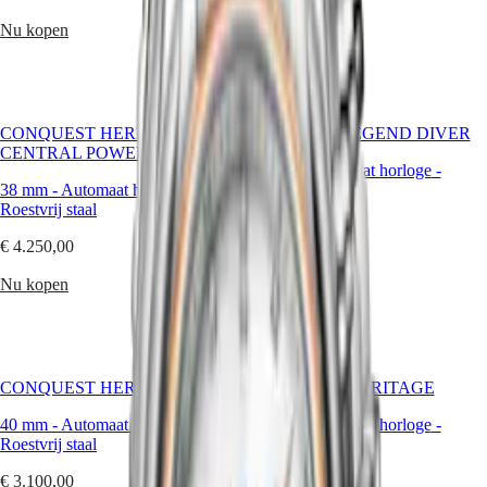
PILOT
别
Nu kopen
FLYBACK
Nu kopen
行
政
Elegance
區
Malaysia
MINI
Singapore
DOLCEVITA
CONQUEST HERITAGE
LONGINES LEGEND DIVER
LONGINES
台
CENTRAL POWER RESERVE
DOLCEVITA
湾
39 mm
-
Automaat horloge
-
LONGINES
地
38 mm
-
Automaat horloge
-
Roestvrij staal
PRIMALUNA
區
Roestvrij staal
FLAGSHIP
€ 3.450,00
ไทย
CLASSIC
€ 4.250,00
EVIDENZA
Nu kopen
Europa
RECORD
Nu kopen
ELEGANT
Österreich
COLLECTION
Belgique
LA
(
Fr
)
GRANDE
België
CLASSIQUE
CONQUEST HERITAGE
CONQUEST HERITAGE
(
Nl
)
Denmark
Heritage
40 mm
-
Automaat horloge
-
38 mm
-
Automaat horloge
-
Finland
Roestvrij staal
Roestvrij staal
LONGINES
France
LEGEND
Deutschland
€ 3.100,00
€ 3.100,00
DIVER
Greece