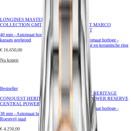
CONQUEST
대
CHRONOGRAPH
한
HYDROCONQUEST
Bestseller
민
HYDROCONQUEST
LONGINES MASTER
국
GMT
COLLECTION GMT
CONQUEST MARCO
Hong
ODERMATT
Spirit
Kong
40 mm
-
Automaat horloge
-
18-
SAR
karaats geelgoud
42 mm
-
Automaat horloge
-
LONGINES
(
En
)
Roestvrij staal en keramische ring
SPIRIT
香
€ 16.650,00
LONGINES
港
€ 4.500,00
SPIRIT
Nu kopen
特
ZULU
Nu kopen
别
TIME
行
LONGINES
政
SPIRIT
FLYBACK
區
Bestseller
LONGINES
(
Zh
)
CONQUEST HERITAGE
SPIRIT
India
CONQUEST HERITAGE
CENTRAL POWER RESERVE
CHRONOGRAPH
日
CENTRAL POWER RESERVE
LONGINES
38 mm
-
Automaat horloge
-
本
SPIRIT
38 mm
-
Automaat horloge
-
Roestvrij staal
澳
PILOT
Roestvrij staal
門
LONGINES
€ 4.250,00
特
SPIRIT
€ 4.250,00