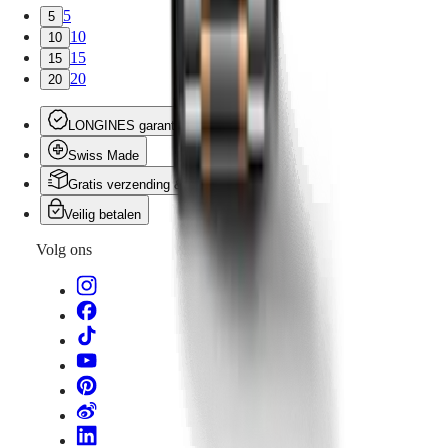
5
5
10
10
15
15
20
20
LONGINES garantie
Swiss Made
Gratis verzending & retourneren
Veilig betalen
Volg ons