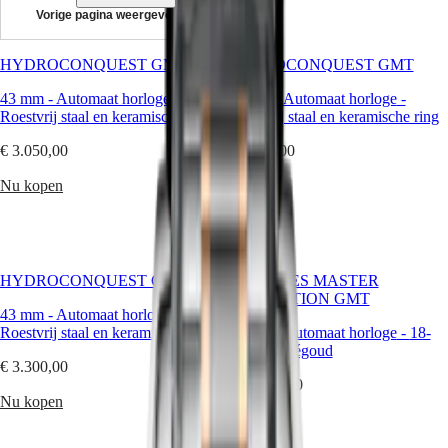
Vorige pagina weergeven
Horloges
Afrika
HYDROCONQUEST GMT
HYDROCONQUEST GMT
Master
South
43 mm
-
Automaat horloge
-
43 mm
-
Automaat horloge
-
Africa
Roestvrij staal en keramische ring
MASTER
Roestvrij staal en keramische ring
Het
COLLECTION
€ 3.050,00
€ 3.300,00
Amerikaanse
MASTER
continent
COLLECTION
Nu kopen
Nu kopen
CHRONOGRAPH
Canada
MASTER
(
En
)
COLLECTION
Canada
MOONPHASE
(
Fr
)
THE
México
LONGINES
HYDROCONQUEST GMT
LONGINES MASTER
United
MASTER
COLLECTION GMT
States
43 mm
-
Automaat horloge
COLLECTION
-
Roestvrij staal en keramische ring
GMT
40 mm
-
Automaat horloge
-
18-
Azië-
karaats roségoud
Pacific
€ 3.300,00
Conquest
€ 16.650,00
Australia
CONQUEST
Nu kopen
中
CONQUEST
Nu kopen
CLASSIC
國