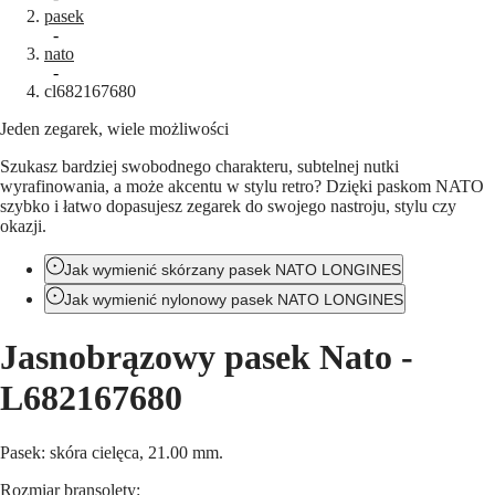
pasek
Master
South
-
Africa
nato
MASTER
-
Ameryka
cl682167680
COLLECTION
MASTER
Jeden zegarek, wiele możliwości
Canada
COLLECTION
(
En
)
CHRONOGRAPH
Szukasz bardziej swobodnego charakteru, subtelnej nutki
Canada
MASTER
wyrafinowania, a może akcentu w stylu retro? Dzięki paskom NATO
(
Fr
)
COLLECTION
szybko i łatwo dopasujesz zegarek do swojego nastroju, stylu czy
México
MOONPHASE
okazji.
United
THE
States
LONGINES
Jak wymienić skórzany pasek NATO LONGINES
MASTER
Azja
COLLECTION
Jak wymienić nylonowy pasek NATO LONGINES
Pacyficzna
GMT
Australia
Jasnobrązowy pasek Nato
-
Conquest
中
CONQUEST
國
L682167680
CONQUEST
대
CLASSIC
한
CONQUEST
Pasek: skóra cielęca, 21.00 mm.
민
CHRONOGRAPH
국
HYDROCONQUEST
Rozmiar bransolety: