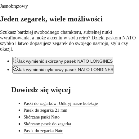
LONGINES
Netherlands
PILOT
Jasnobrązowy
(
En
)
MAJETEK
Nederland
CONQUEST
(
Nl
)
Jeden zegarek, wiele możliwości
HERITAGE
Norway
FLAGSHIP
Polską
Szukasz bardziej swobodnego charakteru, subtelnej nutki
HERITAGE
Portugal
wyrafinowania, a może akcentu w stylu retro? Dzięki paskom NATO
AVIGATION
Россия
szybko i łatwo dopasujesz zegarek do swojego nastroju, stylu czy
HERITAGE
España
okazji.
CLASSIC
Sweden
Wszystkie
Schweiz
Jak wymienić skórzany pasek NATO LONGINES
zegarki
(
De
)
Zegarki
Suisse
Jak wymienić nylonowy pasek NATO LONGINES
dla
(
Fr
)
mężczyzn
Svizzera
Zegarki
(
It
)
Dowiedz się więcej
dla
United
kobiet
Kingdom
Türkiye
Paski do zegarków: Odkryj nasze kolekcje
Sugestie
Pasek do zegarka 21 mm
Nowości
Skórzane paski Nato
Skórzany pasek do zegarka
Wszystkie
Pasek do zegarka Nato
zegarki
Zegarki