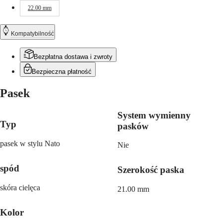
Malaysia
Elegance
22.00 mm
Singapore
MINI
台
DOLCEVITA
湾
Kompatybilność
LONGINES
地
DOLCEVITA
區
LONGINES
Bezpłatna dostawa i zwroty
ไทย
PRIMALUNA
Bezpieczna płatność
FLAGSHIP
Europa
CLASSIC
EVIDENZA
Pasek
Österreich
RECORD
Belgique
ELEGANT
System wymienny
(
Fr
)
COLLECTION
Typ
België
pasków
LA
(
Nl
)
GRANDE
Denmark
pasek w stylu Nato
CLASSIQUE
Nie
Finland
France
Heritage
spód
Szerokość paska
Deutschland
LONGINES
Greece
LEGEND
(
En
)
skóra cielęca
21.00 mm
DIVER
Ελλάδα
ULTRA-
(
El
)
Kolor
CHRON
Italia