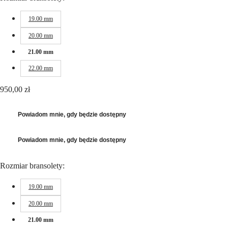
Hong
HYDROCONQUEST
Kong
GMT
19.00 mm
SAR
Spirit
(
En
)
20.00 mm
香
LONGINES
港
21.00 mm
SPIRIT
特
LONGINES
22.00 mm
别
SPIRIT
行
ZULU
950,00 zł
政
TIME
LONGINES
區
SPIRIT
(
Zh
)
Powiadom mnie, gdy będzie dostępny
FLYBACK
India
LONGINES
日
SPIRIT
Powiadom mnie, gdy będzie dostępny
本
CHRONOGRAPH
澳
LONGINES
Rozmiar bransolety:
門
SPIRIT
特
PILOT
LONGINES
别
19.00 mm
SPIRIT
行
PILOT
20.00 mm
政
FLYBACK
區
21.00 mm