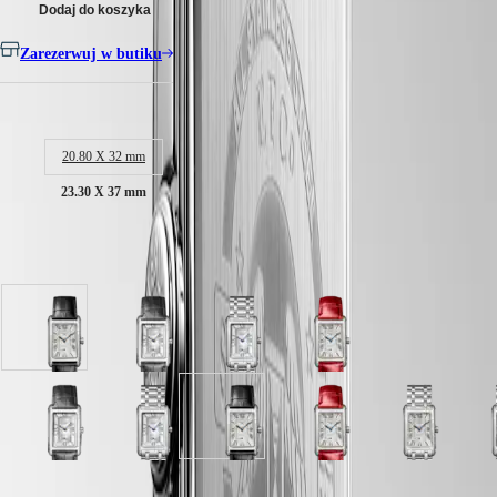
Malaysia
Elegance
Dodaj do koszyka
Singapore
MINI
台
Zarezerwuj w butiku
DOLCEVITA
湾
LONGINES
地
DOLCEVITA
Rozmiar koperty:
區
LONGINES
ไทย
PRIMALUNA
20.80 X 32 mm
FLAGSHIP
Europa
CLASSIC
23.30 X 37 mm
EVIDENZA
Österreich
RECORD
Belgique
ELEGANT
Dostępny w 12 wariantach
(
Fr
)
COLLECTION
België
LA
(
Nl
)
GRANDE
Denmark
CLASSIQUE
Tarcza
Tarcza
Tarcza
Tarcza
Finland
Srebrny
Biały
Biały
Srebrny
France
Heritage
"flinqué"
z
z
"flinqué"
Deutschland
z
paskiem
paskiem
z
LONGINES
Greece
paskiem
antracyt
Stal
paskiem
LEGEND
(
En
)
Tarcza
Tarcza
Tarcza
Tarcza
Tarcza
Tarcza
Tarcza
Tarcza
Tarcza
T
Czarny
Pasek
szlachetna
Czerwony
DIVER
Ελλάδα
Srebrny
Biały
Biała
Biały
Kremowe
Srebrny
Kremowy
Srebrny
Srebrny
B
Pasek
ze
Pasek
ULTRA-
(
El
)
"flinqué"
z
masa
z
złoto
"flinqué"
róż
"flinqué"
"flinqué"
m
ze
skóry
ze
CHRON
Italia
z
paskiem
perłowa
paskiem
„flinqué”
z
„flinqué”
z
z
p
skóry
aligatora
skóry