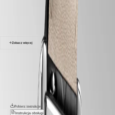
zegarki
Master
South
-
Africa
elegance
MASTER
-
Ameryka
longines dolcevita
COLLECTION
-
MASTER
Canada
l55124710
COLLECTION
(
En
)
CHRONOGRAPH
Canada
MASTER
Zobacz więcej
(
Fr
)
COLLECTION
México
MOONPHASE
United
THE
LONGINES DOLCEVITA
States
LONGINES
MASTER
Kolekcja Longines DolceVita to ucieleśnienie ponadczasowej
Azja
COLLECTION
elegancji i wyrafinowania, płynnie łączące klasyczny design
Pacyficzna
GMT
z nowoczesnym sznytem. Linia ta, zainspirowana modelem z lat
dwudziestych XX wieku oraz wyróżniająca się prostokątną kopertą
Australia
Conquest
i harmonijnymi proporcjami, rozwijała się przez lata, nigdy nie tracąc
中
pierwotnej tożsamości. Zegarki, dostępne w szerokim wyborze
CONQUEST
國
materiałów i kolorów, stanowią dobitny wyraz elegancji i włoskiego
CONQUEST
대
słodkiego życia – la dolce vita – od zawsze kojarzonych z tą kolekcją.
CLASSIC
한
CONQUEST
민
Pobierz instrukcje
CHRONOGRAPH
국
HYDROCONQUEST
Instrukcja obsługi