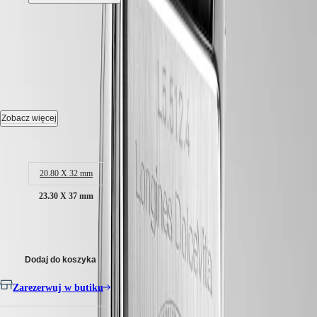
Hong
HYDROCONQUEST
Kong
GMT
LONGINES DOLCEVITA
-
SAR
Spirit
(
En
)
L5.512.4.71.0
香
LONGINES
港
SPIRIT
特
Kwarcowy zegarek, 23.30 x 37.00 mm, stal szlachetna, L5.512.4.71.0
LONGINES
别
SPIRIT
行
Wodoszczelność do 3 barów, szafirowe, odporne na zarysowania.
ZULU
Zobacz więcej
政
TIME
Srebrny "flinqué" tarcza.
LONGINES
Rozmiar koperty:
區
SPIRIT
(
Zh
)
Pasek ze skóry aligatora bransoleta - ze sprzączką.
FLYBACK
India
20.80 X 32 mm
LONGINES
日
SPIRIT
23.30 X 37 mm
本
CHRONOGRAPH
澳
LONGINES
7 200,00 zł
門
SPIRIT
特
PILOT
LONGINES
别
Dodaj do koszyka
SPIRIT
行
PILOT
Zarezerwuj w butiku
政
FLYBACK
區