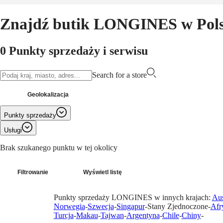
Znajdź butik LONGINES w Pol
Zegarki
Afryka
Master
South
0 Punkty sprzedaży i serwisu
Africa
MASTER
Ameryka
COLLECTION
Search for a store
MASTER
Canada
COLLECTION
(
En
)
CHRONOGRAPH
Geolokalizacja
Canada
MASTER
(
Fr
)
COLLECTION
Punkty sprzedaży
México
MOONPHASE
United
THE
Usługi
States
LONGINES
Brak szukanego punktu w tej okolicy
MASTER
Azja
COLLECTION
Pacyficzna
GMT
Filtrowanie
Wyświetl listę
Australia
Conquest
中
Punkty sprzedaży LONGINES w innych krajach:
Aus
CONQUEST
國
Norwegia
-
Szwecja
-
Singapur
-
Stany Zjednoczone
-
Afr
CONQUEST
대
Turcja
-
Makau
-
Tajwan
-
Argentyna
-
Chile
-
Chiny
-
CLASSIC
한