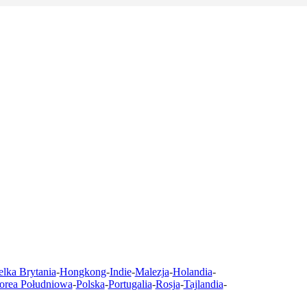
lka Brytania
-
Hongkong
-
Indie
-
Malezja
-
Holandia
-
orea Południowa
-
Polska
-
Portugalia
-
Rosja
-
Tajlandia
-