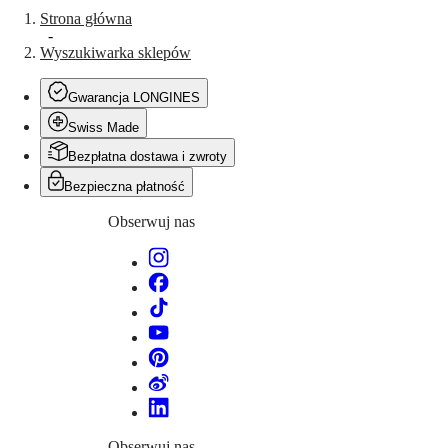
CONQUEST
Strona główna
민
CHRONOGRAPH
-
국
HYDROCONQUEST
Wyszukiwarka sklepów
Hong
HYDROCONQUEST
Kong
GMT
SAR
Gwarancja LONGINES
Spirit
(
En
)
Swiss Made
香
LONGINES
港
Bezpłatna dostawa i zwroty
SPIRIT
特
LONGINES
Bezpieczna płatność
别
SPIRIT
行
ZULU
Obserwuj nas
政
TIME
LONGINES
區
SPIRIT
(
Zh
)
FLYBACK
India
LONGINES
日
SPIRIT
本
CHRONOGRAPH
澳
LONGINES
門
SPIRIT
特
PILOT
LONGINES
别
SPIRIT
行
Obserwuj nas