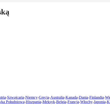
ską
tria
-
Szwajcaria
-
Niemcy
-
Grecja
-
Australia
-
Kanada
-
Dania
-
Finlandia
-
Wie
yka Południowa
-
Hiszpania
-
Meksyk
-
Belgia
-
Francja
-
Włochy
-
Japonia
-
K