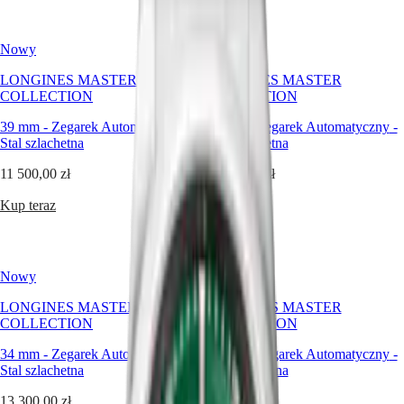
Hong
HYDROCONQUEST
Kong
GMT
SAR
Nowy
Nowy
Spirit
(
En
)
香
LONGINES MASTER
LONGINES MASTER
LONGINES
港
COLLECTION
COLLECTION
SPIRIT
特
LONGINES
39 mm
-
Zegarek Automatyczny
-
39 mm
-
Zegarek Automatyczny
-
别
SPIRIT
Stal szlachetna
Stal szlachetna
行
ZULU
政
TIME
11 500,00 zł
11 500,00 zł
LONGINES
區
SPIRIT
(
Zh
)
Kup teraz
Kup teraz
FLYBACK
India
LONGINES
日
SPIRIT
本
CHRONOGRAPH
澳
Nowy
Nowy
LONGINES
門
SPIRIT
LONGINES MASTER
LONGINES MASTER
特
PILOT
COLLECTION
COLLECTION
LONGINES
别
SPIRIT
行
34 mm
-
Zegarek Automatyczny
-
34 mm
-
Zegarek Automatyczny
-
PILOT
政
Stal szlachetna
Stal szlachetna
FLYBACK
區
13 300,00 zł
11 200,00 zł