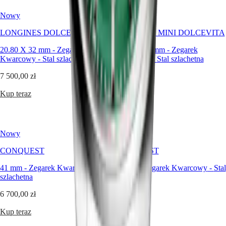
Zalecenia
dotyczące
Nowy
Nowy
pielęgnacji
Wyślij
LONGINES DOLCEVITA
LONGINES MINI DOLCEVITA
nam
swój
20.80 X 32 mm
-
Zegarek
21.50 X 29 mm
-
Zegarek
zegarek
Kwarcowy
-
Stal szlachetna
Kwarcowy
-
Stal szlachetna
Cennik
serwisu
7 500,00 zł
12 000,00 zł
Gwarancja
Znajdź
Kup teraz
Kup teraz
centrum
serwisowe
Skontaktuj
się
Nowy
Nowy
z
nami
CONQUEST
CONQUEST
Nasz
41 mm
-
Zegarek Kwarcowy
-
Stal
41 mm
-
Zegarek Kwarcowy
-
Stal
świat
szlachetna
szlachetna
Nasza
6 700,00 zł
6 700,00 zł
historia
Nasze
Kup teraz
Kup teraz
muzeum