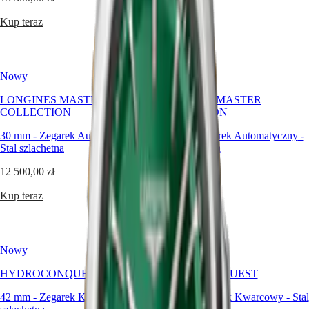
Malaysia
Elegance
Singapore
Kup teraz
Kup teraz
MINI
台
DOLCEVITA
湾
LONGINES
地
DOLCEVITA
區
Nowy
LONGINES
Nowy
ไทย
PRIMALUNA
LONGINES MASTER
LONGINES MASTER
FLAGSHIP
COLLECTION
COLLECTION
Europa
CLASSIC
EVIDENZA
30 mm
-
Zegarek Automatyczny
-
30 mm
-
Zegarek Automatyczny
-
Österreich
RECORD
Stal szlachetna
Stal szlachetna
Belgique
ELEGANT
(
Fr
)
COLLECTION
12 500,00 zł
10 400,00 zł
België
LA
(
Nl
)
GRANDE
Kup teraz
Kup teraz
Denmark
CLASSIQUE
Finland
France
Heritage
Deutschland
LONGINES
Greece
Nowy
Nowy
LEGEND
(
En
)
DIVER
Ελλάδα
HYDROCONQUEST
HYDROCONQUEST
ULTRA-
(
El
)
42 mm
-
Zegarek Kwarcowy
CHRON
-
Stal
42 mm
-
Zegarek Kwarcowy
-
Stal
Italia