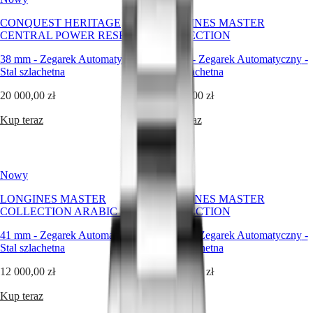
Master
South
CONQUEST HERITAGE
LONGINES MASTER
Africa
CENTRAL POWER RESERVE
COLLECTION
MASTER
Ameryka
COLLECTION
38 mm
-
Zegarek Automatyczny
-
41 mm
-
Zegarek Automatyczny
-
MASTER
Stal szlachetna
Stal szlachetna
Canada
COLLECTION
(
En
)
20 000,00 zł
CHRONOGRAPH
12 000,00 zł
Canada
MASTER
(
Fr
)
Kup teraz
Kup teraz
COLLECTION
México
MOONPHASE
United
THE
States
LONGINES
MASTER
Nowy
Nowy
Azja
COLLECTION
Pacyficzna
GMT
LONGINES MASTER
LONGINES MASTER
COLLECTION ARABIC DIAL
COLLECTION
Australia
Conquest
中
41 mm
-
Zegarek Automatyczny
-
41 mm
-
Zegarek Automatyczny
-
CONQUEST
國
Stal szlachetna
Stal szlachetna
CONQUEST
대
CLASSIC
12 000,00 zł
12 000,00 zł
한
CONQUEST
민
CHRONOGRAPH
Kup teraz
Kup teraz
국
HYDROCONQUEST