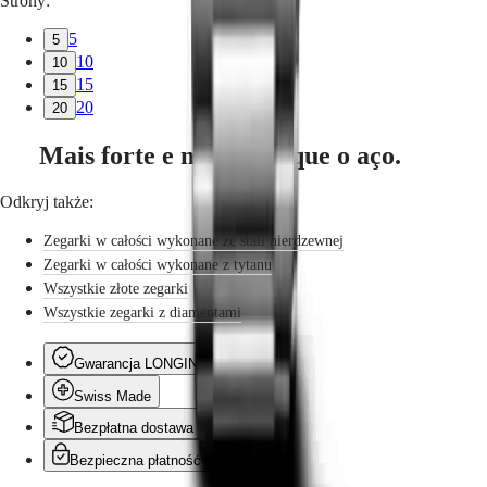
Strony:
5
5
10
10
15
15
20
20
Mais forte e mais leve que o aço.
Odkryj także:
Zegarki w całości wykonane ze stali nierdzewnej
Zegarki w całości wykonane z tytanu
Wszystkie złote zegarki
Wszystkie zegarki z diamentami
Gwarancja LONGINES
Swiss Made
Bezpłatna dostawa i zwroty
Bezpieczna płatność