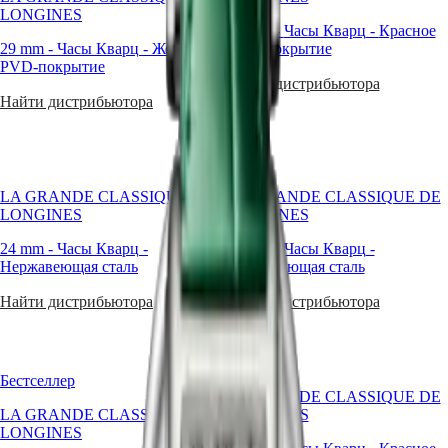
kwarcowych
LONGINES
국
LONGINES
kalibrów
29 mm
-
Часы Кварц
-
Красное
SPIRIT
Hong
marka
29 mm
-
Часы Кварц
-
Желтое
PVD-покрытие
ZULU
Kong
spod
PVD-покрытие
TIME
SAR
znaku
Найти дистрибьютора
LONGINES
(
En
)
uskrzydlonej
Найти дистрибьютора
SPIRIT
香
klepsydry
FLYBACK
港
konsekwentnie
LONGINES
demonstruje
特
SPIRIT
niezrównaną
别
CHRONOGRAPH
doskonałość,
行
LONGINES
LA GRANDE CLASSIQUE DE
LA GRANDE CLASSIQUE DE
aby
政
SPIRIT
LONGINES
LONGINES
niezawodność
PILOT
區
jej
24 mm
-
Часы Кварц
LONGINES
-
24 mm
-
Часы Кварц
-
(
Zh
)
kwarcowych
Нержавеющая сталь
SPIRIT
Нержавеющая сталь
India
zegarków
PILOT
日
dla
Найти дистрибьютора
Найти дистрибьютора
FLYBACK
kobiet
本
zawsze
澳
Elegance
stała
門
na
MINI
特
Бестселлер
najwyższym
DOLCEVITA
别
LA GRANDE CLASSIQUE DE
poziomie.
LONGINES
LA GRANDE CLASSIQUE DE
LONGINES
行
Czasomierze
DOLCEVITA
LONGINES
Longines,
政
LONGINES