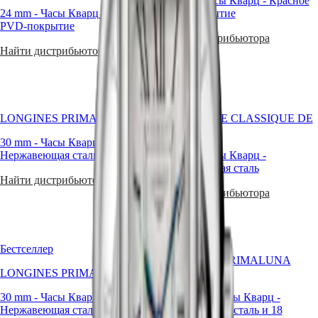
24 mm
-
Часы Кварц
-
Красное
owoc
區
PRIMALUNA
24 mm
-
Часы Кварц
-
Желтое
PVD-покрытие
niemal
Malaysia
FLAGSHIP
PVD-покрытие
dwóch
Singapore
CLASSIC
Найти дистрибьютора
stuleci
EVIDENZA
台
Найти дистрибьютора
szwajcarskich
RECORD
湾
tradycji
ELEGANT
地
zegarmistrzowskich,
COLLECTION
區
to
LA
prawdziwe
ไทย
GRANDE
LONGINES PRIMALUNA
LA GRANDE CLASSIQUE DE
klejnoty
CLASSIQUE
LONGINES
wiedzy
Европа
30 mm
-
Часы Кварц
-
i
Heritage
Нержавеющая сталь
38 mm
-
Часы Кварц
-
elegancji.
Österreich
Нержавеющая сталь
Ich
LONGINES
Belgique
Найти дистрибьютора
czar
LEGEND
(
Fr
)
Найти дистрибьютора
i
DIVER
België
wyrafinowane
ULTRA-
(
Nl
)
linie
CHRON
Denmark
sylwetki
LONGINES
Finland
przetrwają
Бестселлер
PILOT
France
LONGINES PRIMALUNA
każdą
MAJETEK
Deutschland
LONGINES PRIMALUNA
MOONPHASE
próbę
CONQUEST
Greece
czasu
HERITAGE
(
En
)
30 mm
-
Часы Кварц
-
30.50 mm
-
Часы Кварц
-
oraz
FLAGSHIP
Ελλάδα
Нержавеющая сталь
Нержавеющая сталь и 18
doskonale
HERITAGE
(
El
)