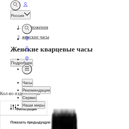
Перейти:
Открыть
ค้นหา
Моя
Россия
учетная
запись
предложения
Открыть
-
ค้นหา
женские часы
Перейти:
Поиск
Женские кварцевые часы
Перейти:
бутика
Моя
Перейти:
Подробнее
учетная
Поиск
Открыть
запись
Pozwól
бутика
Меню
się
Часы
oczarować
ponadczasową
Рекомендации
Кол-во изделий: 156
finezją
Сервис
i
precyzją
Наши миры
Фильтрация
kwarcowych
zegarków
Longines
Часы
Африка
Показать предыдущую страницу
dla