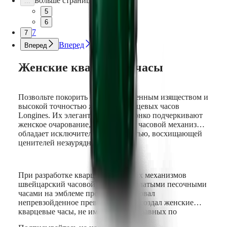
Больше страниц
...
Все
5
часы
6
7
7
Вперед
Вперед
Женские кварцевые часы
Позвольте покорить себя вневременным изяществом и
высокой точностью женских кварцевых часов
Longines. Их элегантные линии тонко подчеркивают
женское очарование, а кварцевый часовой механизм
обладает исключительной точностью, восхищающей
ценителей незаурядных часов.
При разработке кварцевых часовых механизмов
швейцарский часовой бренд с крылатыми песочными
часами на эмблеме продемонстрировал
непревзойденное превосходство и создал женские
кварцевые часы, не имеющие себе равных по
надежности. Порождение почти 200-летних традиций