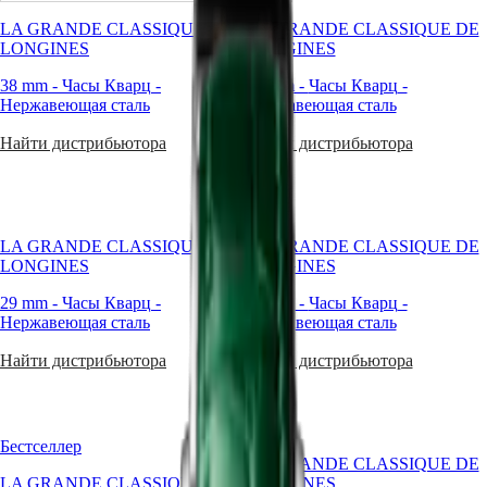
Master
South
kobiet.
Africa
Ich
LA GRANDE CLASSIQUE DE
LA GRANDE CLASSIQUE DE
MASTER
eleganckie
LONGINES
LONGINES
Страны
COLLECTION
linie
американского
MASTER
w
38 mm
-
Часы Кварц
-
38 mm
-
Часы Кварц
-
континента
COLLECTION
dyskretny
Нержавеющая сталь
Нержавеющая сталь
CHRONOGRAPH
sposób
Canada
MASTER
dopełnią
Найти дистрибьютора
Найти дистрибьютора
(
En
)
COLLECTION
czar
Canada
MOONPHASE
każdej
(
Fr
)
kobiety,
Conquest
México
a
United
kwarcowe
LA GRANDE CLASSIQUE DE
LA GRANDE CLASSIQUE DE
CONQUEST
States
mechanizmy
LONGINES
LONGINES
CONQUEST
zapewnią
Азиатско-
CLASSIC
poziom
29 mm
-
Часы Кварц
-
29 mm
-
Часы Кварц
-
Тихоокеанский
CONQUEST
precyzji,
Нержавеющая сталь
Нержавеющая сталь
регион
CHRONOGRAPH
który
HYDROCONQUEST
usatysfakcjonuje
Найти дистрибьютора
Найти дистрибьютора
Australia
HYDROCONQUEST
koneserów
中
GMT
wyjątkowych
國
czasomierzy.
Spirit
대
Бестселлер
W
한
LONGINES
LA GRANDE CLASSIQUE DE
tworzeniu
민
LA GRANDE CLASSIQUE DE
SPIRIT
LONGINES