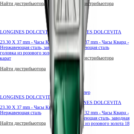
стилю
Найти дистрибьютора
Найти дистрибьютора
По
цвету
Сервис
LONGINES DOLCEVITA
LONGINES DOLCEVITA
Инструкции
23.30 X 37 mm
по
-
Часы Кварц
-
23.30 X 37 mm
-
Часы Кварц
-
Нержавеющая сталь, заводная
уходу
Нержавеющая сталь
головка из розового золота 18
Отправьте
Найти дистрибьютора
карат
нам
ваши
Найти дистрибьютора
часы
Стоимость
обслуживания
Бестселлер
Гарантия
LONGINES DOLCEVITA
Найти
LONGINES DOLCEVITA
сервисный
23.30 X 37 mm
-
Часы Кварц
-
центр
Нержавеющая сталь
20.80 X 32 mm
-
Часы Кварц
-
Свяжитесь
Нержавеющая сталь, заводная
с
Найти дистрибьютора
головка из розового золота 18
нами
карат