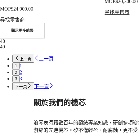
越
Österreich
MOP$20,300.00
斯
Belgique
技
MOP$24,900.00
系
尋找零售商
(
Fr
)
術
België
列
尋找零售商
的
(
Nl
)
計
Denmark
堅
顯示更多結果
時
Finland
定
France
48
腕
承
Deutschland
49
錶
Greece
諾。
浪
(
En
)
上一頁
上一頁
從
Ελλάδα
琴
1
1
經
(
El
)
康
2
2
Italia
典
3
卡
3
Netherlands
簡
(
En
)
斯
下一頁
下一頁
約
Nederland
潛
(
Nl
)
的
關於我們的機芯
水
Norway
錶
Polska
系
盤
Portugal
列
Россия
到
浪琴表憑藉數百年的製錶專業知識，研創多項嶄
浪
España
內
Sweden
游絲的先進機芯。矽不僅輕盈、耐腐蝕，更不受
琴
部
Schweiz
康