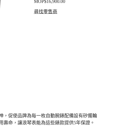
MOP$16,900.00
尋找零售商
神，促使品牌為每一枚自動腕錶配備設有矽擺輪
用壽命，讓浪琴表能為這些錶款提供5年保證。