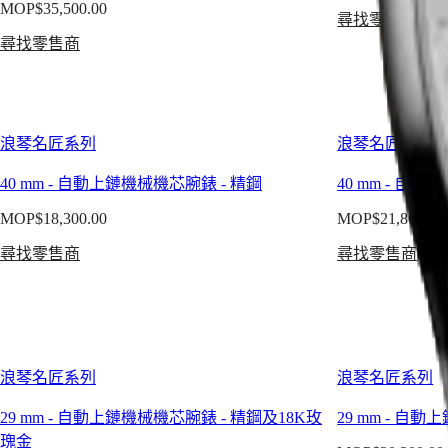
日
列
MOP$35,500.00
款
尋找零售商
GMT
本
式，
尋找零售商
腕
澳
每
錶
門
一
特
康
款
别
卡
均
浪琴名匠系列
浪琴名匠系列
行
斯
體
政
40 mm
-
自動上鏈機械機芯腕錶
-
精鋼
40 mm
-
自動上
現
區
浪
浪
Malaysia
MOP$18,300.00
MOP$21,800.00
琴
Singapore
琴
康
尋找零售商
尋找零售商
台
表
卡
湾
對
斯
地
不
系
區
朽
列
ไทย
風
浪
浪琴名匠系列
浪琴名匠系列
格
琴
歐
和
康
洲
29 mm
-
自動上鏈機械機芯腕錶
-
精鋼及18K玫
29 mm
-
自動上
卓
卡
瑰金