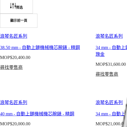
系
列
筛选
腕
非
（Master）
錶
洲
顯示前一頁
是
South
名
鐘
Africa
匠
錶
浪琴名匠系列
浪琴名匠系列
美
工
浪
38.50 mm
-
自動上鏈機械機芯腕錶
-
精鋼
34 mm
-
自動上
洲
藝
琴
瑰金
的
MOP$20,400.00
Canada
名
巔
(
En
)
MOP$31,600.00
匠
尋找零售商
Canada
峰
系
(
Fr
)
尋找零售商
之
México
列
作，
United
浪
States
盡
琴
顯
名
亞
浪琴名匠系列
浪琴名匠系列
雋
匠
太
永
系
地
40 mm
-
自動上鏈機械機芯腕錶
-
精鋼
34 mm
-
自動上
的
列
區
優
MOP$20,000.00
MOP$21,000.00
計