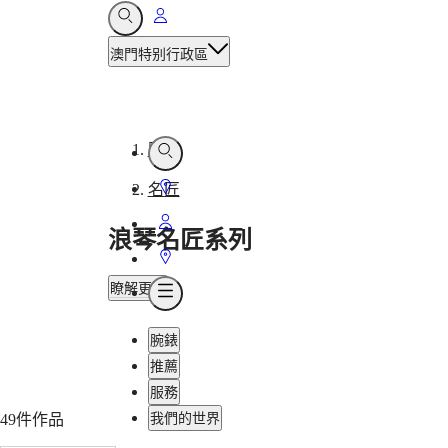
前
打
開
往
澳門特别行政區
搜
我
尋
的
帳
戶
腕錶
打
-
開
前
名匠
搜
往
尋
前
腕
浪琴名匠
系列
店
往
前
鋪
錶
我
往
瞭解更多
打
的
店
開
帳
浪
鋪
目
腕錶
戶
琴
錄
推薦
表
服務
巨
我們的世界
49件作品
擘