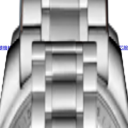
浪琴名匠系列
鏈機械機芯腕錶
-
精鋼及18K玫
38.50 mm
-
自動上鏈機械機芯腕
MOP$20,400.00
尋找零售商
浪琴名匠系列
鏈機械機芯腕錶
-
精鋼
34 mm
-
自動上鏈機械機芯腕錶
MOP$17,600.00