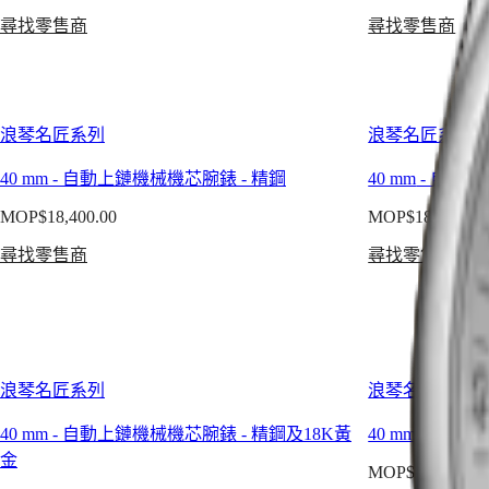
Australia
雅
時
尋找零售商
尋找零售商
中
風
腕
國
範。
錶
대
這
浪
한
個
琴
浪琴名匠系列
浪琴名匠系列
민
標
名
국
誌
40 mm
-
自動上鏈機械機芯腕錶
-
精鋼
40 mm
-
自動上
匠
Hong
性
系
Kong
MOP$18,400.00
MOP$18,400.00
系
SAR
列
(
En
)
列
尋找零售商
尋找零售商
月
香
包
相
港
括
腕
特
多
錶
别
款
浪
行
精
琴
浪琴名匠系列
浪琴名匠系列
政
心
名
區
製
40 mm
-
自動上鏈機械機芯腕錶
-
精鋼及18K黃
40 mm
-
自動上
匠
(
Zh
)
作
金
系
India
MOP$21,800.00
的