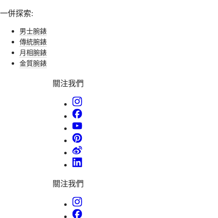
(
De
)
複
卡
Suisse
一併探索:
雜
(
Fr
)
斯
的
Svizzera
男士腕錶
潛
(
It
)
機
傳統腕錶
水
United
械
月相腕錶
Kingdom
系
機
金質腕錶
Türkiye
列
芯，
GMT
關注我們
每
腕
個
錶
元
先
素
行
均
者
散
發
浪
低
琴
調
關注我們
先
奢
行
華
者
的