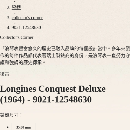
腕
非
-
錶
洲
腕錶
-
South
collector's corner
巨
-
Africa
擘
9021-12548630
美
Collector's Corner
巨
洲
擘
「浪琴表豐富悠久的歷史已融入品牌的每個設計當中。多年來製
Canada
系
作的每件作品都代表著瑞士製錶商的身份，是浪琴表一直努力守
(
En
)
列
Canada
護和強調的歷史傳承。
巨
(
Fr
)
México
擘
復古
United
系
States
Longines Conquest Deluxe
列
全
亞
(1964)
-
9021-12548630
日
太
曆
地
月
區
錶殼尺寸：
相
Australia
35.00 mm
計