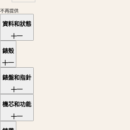
中
時
國
不再提供
碼
대
錶
한
資料和狀態
巨
민
擘
국
系
Hong
列
Kong
錶殼
SAR
月
(
En
)
相
香
男
港
士/
錶盤和指針
特
女
别
士
行
腕
政
錶
機芯和功能
區
(
Zh
)
征
India
服
日
者