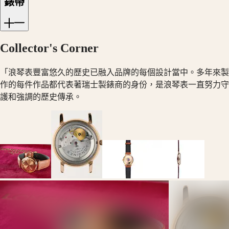
本
錶帶
澳
征
門
服
特
者
Collector's Corner
别
系
行
列
「浪琴表豐富悠久的歷史已融入品牌的每個設計當中。多年來製
政
征
作的每件作品都代表著瑞士製錶商的身份，是浪琴表一直努力守
區
服
Malaysia
護和強調的歷史傳承。
者
Singapore
經
台
典
灣
系
地
列
區
征
ไทย
服
歐
者
洲
系
列
Österreich
計
Belgique