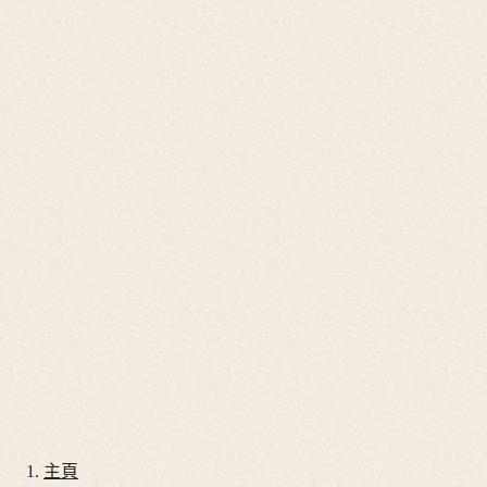
Go
開
啟
to
台灣地區
搜
我
尋
的
開
帳
啟
Go
戶
搜
to
尋
Go
店
to
Go
鋪
我
to
開
的
購
啟
帳
物
目
腕錶
戶
錄
車
腕錶推薦
錶帶
服務
我們的世界
主頁