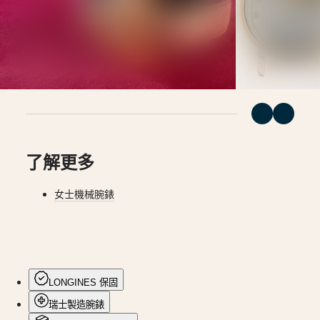
(
Fr
)
時
België
腕
(
Nl
)
錶
Denmark
Finland
深
France
海
Deutschland
征
Greece
(
En
)
服
Ελλάδα
者
(
El
)
系
Italia
了解更多
Netherlands
列
(
En
)
深
Nederland
女士機械腕錶
海
(
Nl
)
Norway
征
Polska
服
Portugal
者
Россия
España
系
Sweden
LONGINES 保固
列
Schweiz
兩
(
De
)
瑞士製造腕錶
Suisse