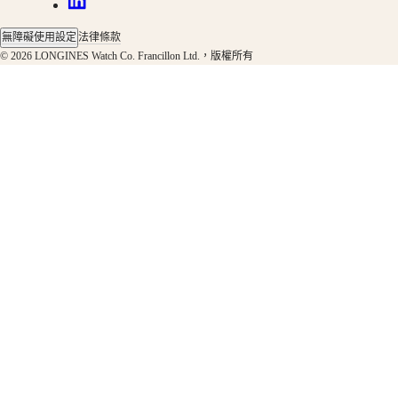
表
先
無障礙使用設定
法律條款
© 2026 LONGINES Watch Co. Francillon Ltd.，版權所有
行
者
系
列
ZULU
TIME
世
界
時
區
腕
錶
浪
琴
表
先
行