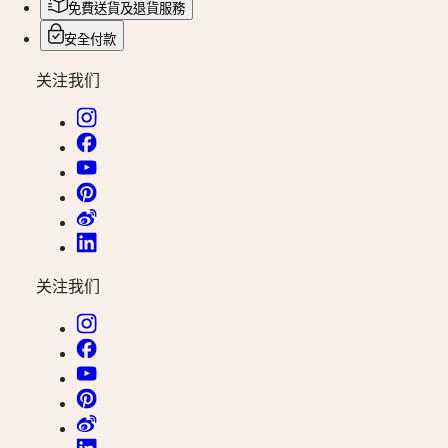
地
免費送貨及退貨服務
(
Fr
)
時
Svizzera
安全付款
區
(
It
)
United
腕
关注我们
Kingdom
錶
Türkiye
先
行
者
浪
琴
表
关注我们
先
行
者
系
列
浪
琴