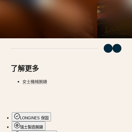
(
Fr
)
時
België
腕
(
Nl
)
錶
Denmark
Finland
深
France
海
Deutschland
征
Greece
(
En
)
服
Ελλάδα
者
(
El
)
系
Italia
了解更多
Netherlands
列
(
En
)
深
Nederland
女士機械腕錶
海
(
Nl
)
Norway
征
Polska
服
Portugal
者
Россия
España
系
Sweden
列
LONGINES 保固
Schweiz
兩
(
De
)
瑞士製造腕錶
Suisse