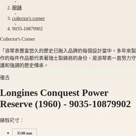
腕
非
-
錶
洲
腕錶
-
South
collector's corner
巨
-
Africa
擘
9035-10879902
美
Collector's Corner
巨
洲
擘
「浪琴表豐富悠久的歷史已融入品牌的每個設計當中。多年來製
Canada
系
作的每件作品都代表著瑞士製錶商的身份，是浪琴表一直努力守
(
En
)
列
Canada
護和強調的歷史傳承。
巨
(
Fr
)
México
擘
復古
United
系
States
Longines Conquest Power
列
全
亞
Reserve (1960)
-
9035-10879902
日
太
曆
地
月
區
錶殼尺寸：
相
Australia
35.00 mm
計