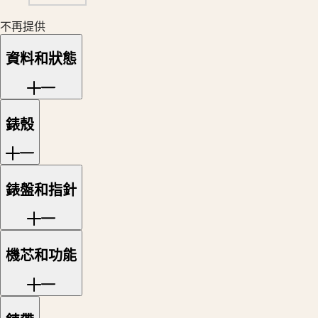
中
時
國
不再提供
碼
대
錶
한
資料和狀態
巨
민
擘
국
系
Hong
列
Kong
錶殼
SAR
月
(
En
)
相
香
男
港
士/
錶盤和指針
特
女
别
士
行
腕
政
錶
機芯和功能
區
(
Zh
)
征
India
服
日
者