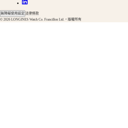
表
先
無障礙使用設定
法律條款
行
© 2026 LONGINES Watch Co. Francillon Ltd.，版權所有
者
系
列
ZULU
TIME
世
界
時
區
腕
錶
浪
琴
表
先
行