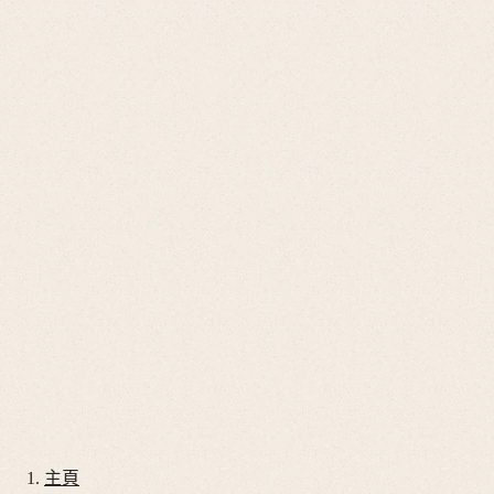
Go
開
啟
to
台灣地區
搜
我
尋
的
開
帳
啟
Go
戶
搜
to
尋
Go
店
to
Go
鋪
我
to
開
的
購
啟
帳
物
目
腕錶
戶
錄
車
腕錶推薦
錶帶
服務
我們的世界
主頁