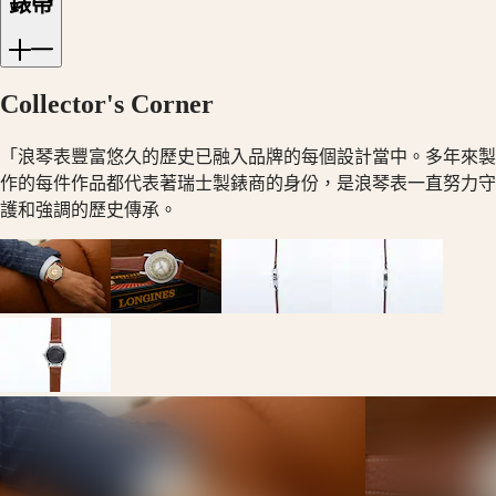
本
錶帶
澳
征
門
服
特
者
Collector's Corner
别
系
行
列
「浪琴表豐富悠久的歷史已融入品牌的每個設計當中。多年來製
政
征
作的每件作品都代表著瑞士製錶商的身份，是浪琴表一直努力守
區
服
Malaysia
護和強調的歷史傳承。
者
Singapore
經
台
典
灣
系
地
列
區
征
ไทย
服
歐
者
洲
系
列
Österreich
計
Belgique