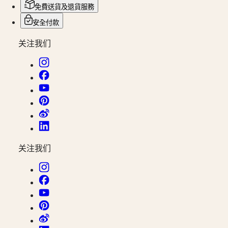
地
免費送貨及退貨服務
(
Fr
)
時
Svizzera
安全付款
區
(
It
)
United
腕
关注我们
Kingdom
錶
Türkiye
先
行
者
浪
琴
表
关注我们
先
行
者
系
列
浪
琴