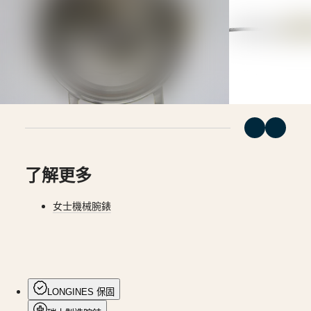
地
(
Fr
)
時
Svizzera
區
(
It
)
United
腕
Kingdom
錶
Türkiye
先
行
者
浪
了解更多
琴
表
先
女士機械腕錶
行
者
系
列
浪
LONGINES 保固
琴