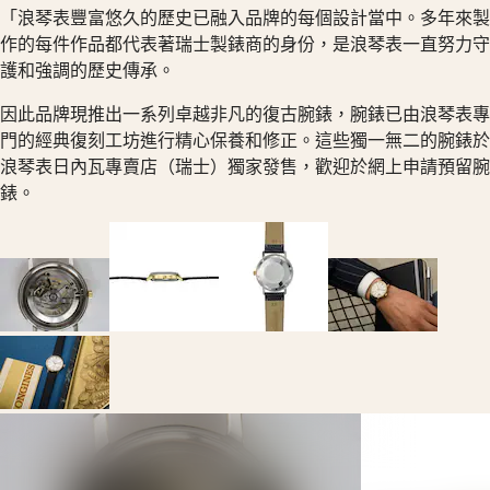
(
Fr
)
「浪琴表豐富悠久的歷史已融入品牌的每個設計當中。多年來製
時
België
作的每件作品都代表著瑞士製錶商的身份，是浪琴表一直努力守
腕
(
Nl
)
護和強調的歷史傳承。
錶
Denmark
Finland
深
France
因此品牌現推出一系列卓越非凡的復古腕錶，腕錶已由浪琴表專
海
Deutschland
門的經典復刻工坊進行精心保養和修正。這些獨一無二的腕錶於
征
Greece
浪琴表日內瓦專賣店（瑞士）獨家發售，歡迎於網上申請預留腕
(
En
)
服
Ελλάδα
錶。
者
(
El
)
系
Italia
Netherlands
列
(
En
)
深
Nederland
海
(
Nl
)
Norway
征
Polska
服
Portugal
者
Россия
España
系
Sweden
列
Schweiz
兩
(
De
)
Suisse