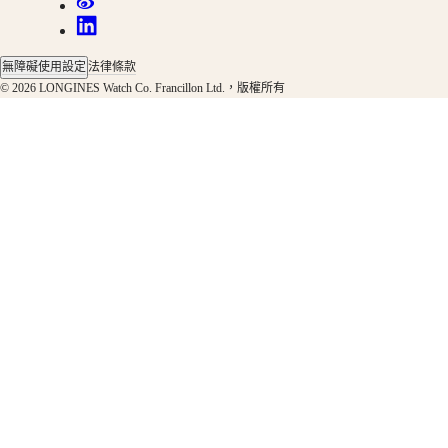
者
系
列
無障礙使用設定
法律條款
飛
© 2026 LONGINES Watch Co. Francillon Ltd.，版權所有
返
計
時
腕
錶
浪
琴
表
先
行
者
系
列
計
時