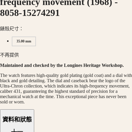
frequency movement (1968)
-
中
時
國
8058-15274291
碼
대
錶
한
巨
錶殼尺寸：
민
擘
국
系
35.00 mm
Hong
列
Kong
SAR
月
不再提供
(
En
)
相
Maintained and checked by the Longines Heritage Workshop.
香
男
港
The watch features high-quality gold plating (gold coat) and a dial with
士/
特
black and gold detailing. The dial and caseback bear the logo of the
女
Ultra-Chron collection, which indicates its high-frequency movement,
别
士
caliber 431, guaranteeing the highest standard of precision for a
行
mechanical watch at the time. This exceptional piece has never been
腕
政
sold or worn.
錶
區
(
Zh
)
征
India
資料和狀態
服
日
者