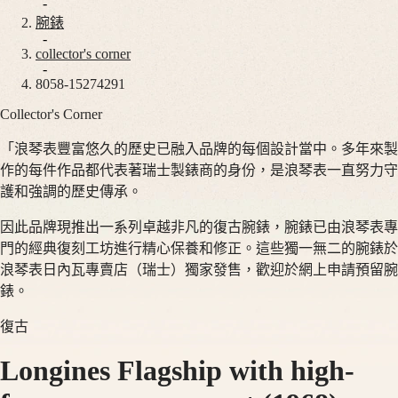
腕
非
-
錶
洲
腕錶
-
South
collector's corner
巨
-
Africa
擘
8058-15274291
美
Collector's Corner
巨
洲
擘
「浪琴表豐富悠久的歷史已融入品牌的每個設計當中。多年來製
Canada
系
作的每件作品都代表著瑞士製錶商的身份，是浪琴表一直努力守
(
En
)
列
Canada
護和強調的歷史傳承。
巨
(
Fr
)
México
擘
因此品牌現推出一系列卓越非凡的復古腕錶，腕錶已由浪琴表專
United
系
門的經典復刻工坊進行精心保養和修正。這些獨一無二的腕錶於
States
列
浪琴表日內瓦專賣店（瑞士）獨家發售，歡迎於網上申請預留腕
全
亞
錶。
日
太
復古
曆
地
月
區
Longines Flagship with high-
相
Australia
計