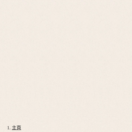
Go
開
啟
to
台灣地區
搜
我
尋
的
開
帳
啟
Go
戶
搜
to
尋
Go
店
to
Go
鋪
我
to
開
的
購
啟
帳
物
目
腕錶
戶
錄
車
腕錶推薦
錶帶
服務
我們的世界
主頁