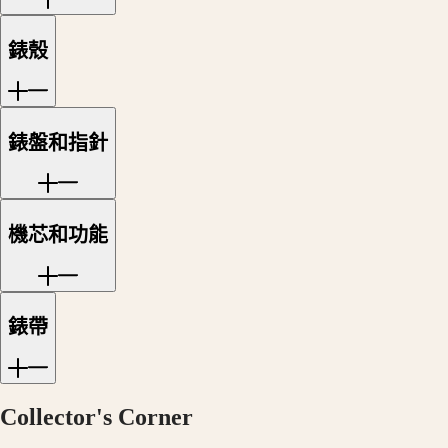
本
澳
征
錶殼
門
服
特
者
别
系
行
列
錶盤和指針
政
征
區
服
Malaysia
者
Singapore
經
台
機芯和功能
典
灣
系
地
列
區
征
ไทย
錶帶
服
歐
者
洲
系
Collector's Corner
列
Österreich
計
Belgique