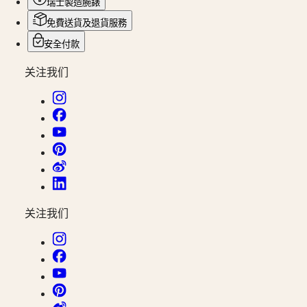
瑞士製造腕錶
表
免費送貨及退貨服務
先
行
安全付款
者
关注我们
系
列
ZULU
TIME
世
界
時
區
腕
关注我们
錶
浪
琴
表
先
行