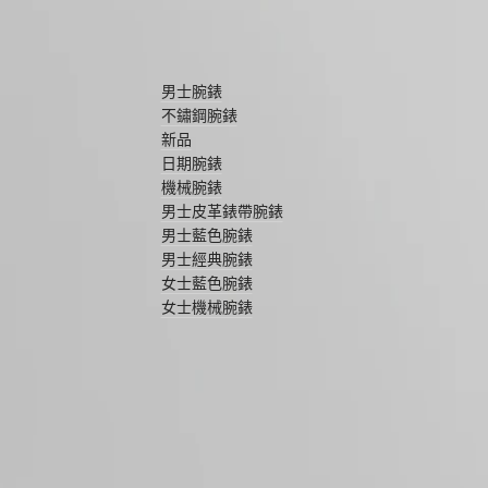
列
Schweiz
兩
(
De
)
了解更多
Suisse
地
(
Fr
)
時
男士腕錶
Svizzera
區
(
It
)
不鏽鋼腕錶
United
腕
新品
Kingdom
錶
日期腕錶
Türkiye
機械腕錶
先
男士皮革錶帶腕錶
行
男士藍色腕錶
者
男士經典腕錶
女士藍色腕錶
浪
女士機械腕錶
琴
表
先
行
者
系
列
LONGINES 五年保固