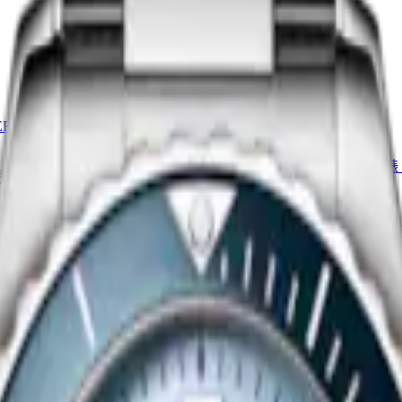
全新
ERITAGE CENTRAL POWER
巨擘系列
41 mm
-
自動上鏈機械機芯腕錶
鏈機械機芯腕錶
-
不鏽鋼
$83,800.00
立即選購
全新
巨擘系列
鏈機械機芯腕錶
-
不鏽鋼
39 mm
-
自動上鏈機械機芯腕錶