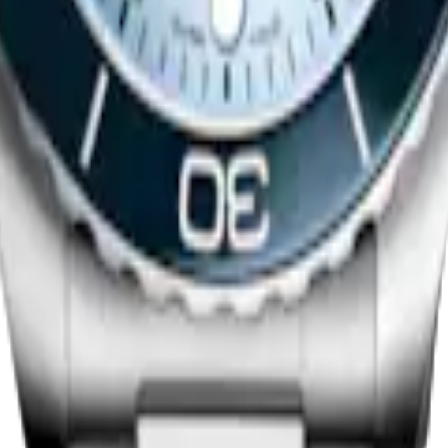
EST 2026 COMMONWEALTH
深海征服者系列
42 mm
-
自動上鏈機械機芯腕錶
鏈機械機芯腕錶
-
不鏽鋼及陶瓷
$72,700.00
可用时通知我