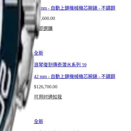
-
不鏽鋼
30 mm
-
自動上鏈機械機芯腕錶
-
不鏽鋼
$87,600.00
立即選購
全新
浪琴復刻傳奇潛水系列 59
-
不鏽鋼
42 mm
-
自動上鏈機械機芯腕錶
-
不鏽鋼
$126,700.00
可用时通知我
全新