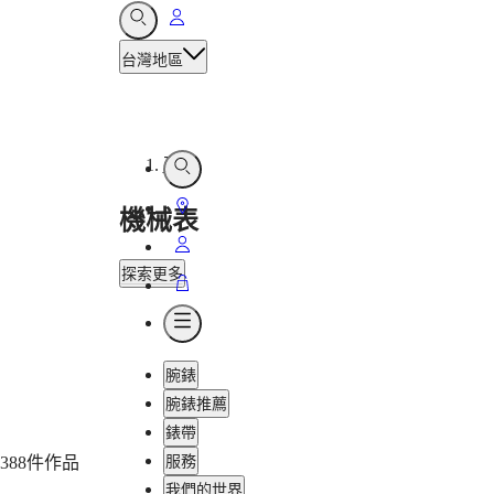
Go
開
啟
to
台灣地區
搜
我
尋
的
帳
戶
建議
開
啟
Go
機
械表
搜
to
尋
Go
店
探索更多
to
Go
鋪
我
to
機
開
的
購
械
啟
帳
物
目
腕
腕錶
戶
錄
車
錶
腕錶推薦
不
錶帶
僅
服務
388件作品
是
我們的世界