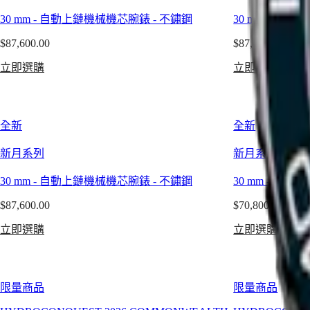
India
年
服
30 mm
-
自動上鏈機械機芯腕錶
-
不鏽鋼
30 mm
-
自動上
日
的
者
本
$87,600.00
$87,600.00
製
澳
征
錶
立即選購
立即選購
門
服
技
特
者
藝，
别
系
將
行
全新
全新
列
永
政
征
恆
新月系列
新月系列
區
服
的
Malaysia
者
Singapore
設
30 mm
-
自動上鏈機械機芯腕錶
-
不鏽鋼
30 mm
-
自動上
經
台
計
$87,600.00
$70,800.00
典
灣
與
系
地
立即選購
立即選購
手
列
區
工
征
ไทย
打
服
造
限量商品
限量商品
歐
者
機
洲
系