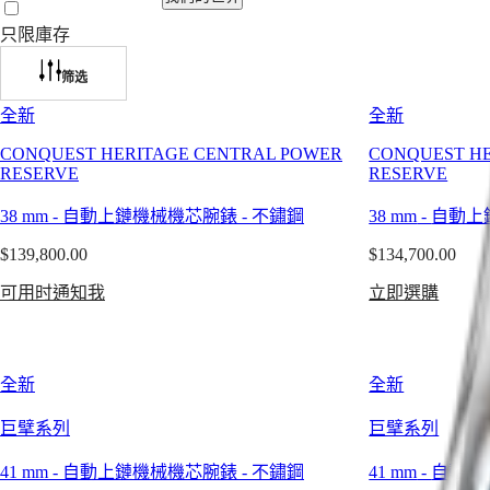
計
只限庫存
時
腕
非
工
筛选
錶
洲
具，
全新
全新
更
South
巨
是
Africa
CONQUEST HERITAGE CENTRAL POWER
CONQUEST H
擘
精
RESERVE
RESERVE
美
湛
巨
洲
38 mm
-
自動上鏈機械機芯腕錶
-
不鏽鋼
38 mm
-
自動上
工
擘
藝、
Canada
系
$139,800.00
$134,700.00
(
En
)
精
列
Canada
可用时通知我
立即選購
準
巨
(
Fr
)
計
México
擘
United
時
系
States
和
列
全新
全新
悠
全
亞
巨擘系列
巨擘系列
久
日
太
傳
曆
地
41 mm
-
自動上鏈機械機芯腕錶
-
不鏽鋼
41 mm
-
自動上
承
月