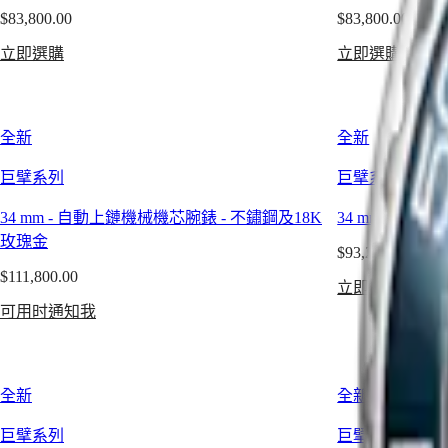
區
的
$83,800.00
$83,800.00
相
Australia
頌
計
立即選購
立即選購
中
歌。
時
國
浪
碼
대
琴
錶
한
全新
全新
錶
巨
민
每
擘
巨擘系列
巨擘系列
국
一
系
Hong
枚
列
Kong
34 mm
-
自動上鏈機械機芯腕錶
-
不鏽鋼及18K
34 mm
-
自動上
SAR
機
月
玫瑰金
(
En
)
$93,200.00
械
相
香
$111,800.00
腕
男
立即選購
港
錶
士/
可用时通知我
特
都
女
别
凝
士
行
聚
腕
政
全新
全新
了
錶
區
190
巨擘系列
巨擘系列
(
Zh
)
餘
征