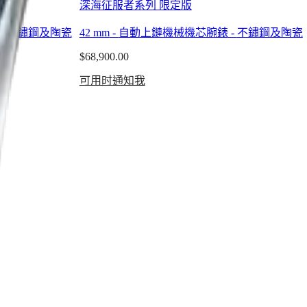
深海征服者系列 限定版
-
不鏽鋼及陶瓷
42 mm
-
自動上鏈機械機芯腕錶
-
不鏽鋼及陶瓷
$68,900.00
可用时通知我