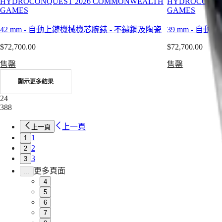
HYDROCONQUEST 2026 COMMONWEALTH
HYDROCONQU
芯
GAMES
GAMES
列
的
Österreich
計
Belgique
精
42 mm
-
自動上鏈機械機芯腕錶
-
不鏽鋼及陶瓷
39 mm
-
自動上
(
Fr
)
時
妙
België
$72,700.00
腕
$72,700.00
之
(
Nl
)
錶
Denmark
美
售罄
售罄
Finland
深
完
France
顯示更多結果
海
美
Deutschland
征
Greece
融
24
(
En
)
服
388
合。
Ελλάδα
者
對
(
El
)
上一頁
上一頁
系
Italia
於
1
1
Netherlands
列
懂
2
(
En
2
)
深
得
Nederland
3
3
海
(
Nl
)
欣
更多頁面
...
Norway
征
賞
4
Polska
服
機
5
Portugal
者
Россия
6
械
España
系
7
藝
Sweden