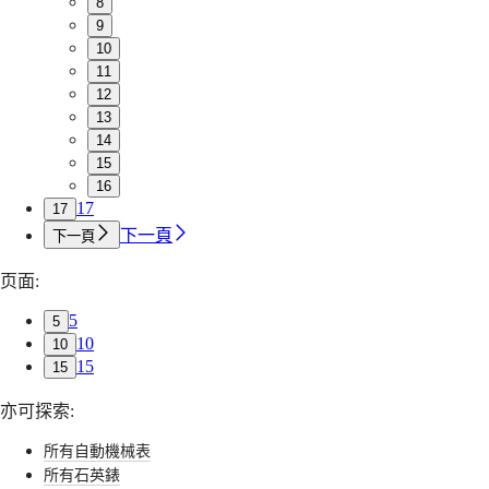
8
列
術
Schweiz
9
兩
(
De
)
的
10
Suisse
地
人
11
(
Fr
)
時
來
Svizzera
12
區
(
It
)
說，
13
United
腕
14
機
Kingdom
錶
15
械
Türkiye
16
式
先
17
17
腕
行
下一頁
下一頁
錶
者
能
页面:
讓
浪
5
5
他
琴
10
10
們
表
15
15
與
先
時
行
亦可探索:
間
者
所有自動機械表
本
系
所有石英錶
身
列