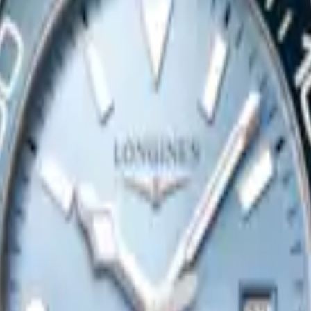
$80,100.00
立即選購
全新
巨擘系列
鏈機械機芯腕錶
-
不鏽鋼
34 mm
-
自動上鏈機械機芯腕錶
$93,200.00
立即選購
全新
巨擘系列