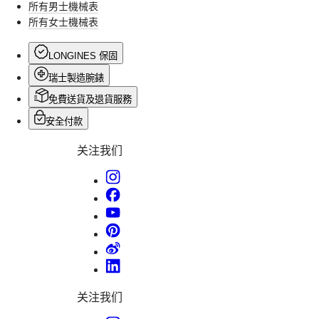
所有男士機械表
建
浪
所有女士機械表
立
琴
更
表
LONGINES 保固
深
先
瑞士製造腕錶
層
行
的
免費送貨及退貨服務
者
連
系
安全付款
結。
列
ZULU
关注我们
TIME
世
界
時
區
腕
錶
浪
关注我们
琴
表