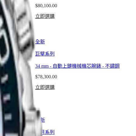
$80,100.00
立即選購
全新
巨擘系列
-
不鏽鋼
34 mm
-
自動上鏈機械機芯腕錶
-
不鏽鋼
$78,300.00
立即選購
全新
新月系列