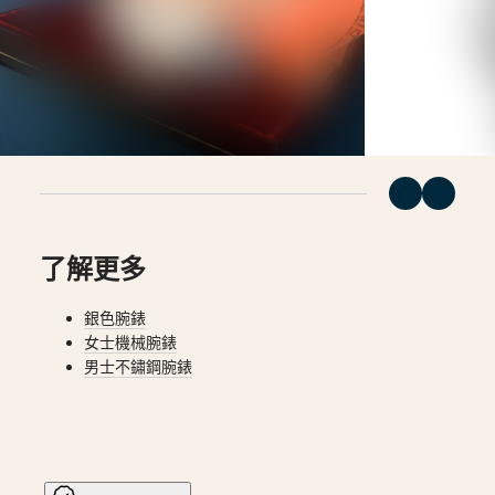
(
Fr
)
時
België
腕
(
Nl
)
錶
Denmark
Finland
深
France
海
Deutschland
征
Greece
(
En
)
服
Ελλάδα
者
(
El
)
系
Italia
Netherlands
列
了解更多
(
En
)
深
Nederland
海
(
Nl
)
銀色腕錶
Norway
征
女士機械腕錶
Polska
服
男士不鏽鋼腕錶
Portugal
者
Россия
España
系
Sweden
列
Schweiz
兩
(
De
)
Suisse