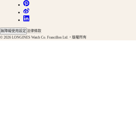
表
先
行
者
無障礙使用設定
法律條款
系
© 2026 LONGINES Watch Co. Francillon Ltd.，版權所有
列
ZULU
TIME
世
界
時
區
腕
錶
浪
琴
表
先
行