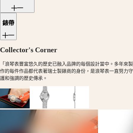
本
澳
征
門
服
特
錶帶
者
别
系
行
列
政
征
Collector's Corner
區
服
Malaysia
者
Singapore
「浪琴表豐富悠久的歷史已融入品牌的每個設計當中。多年來製
經
台
作的每件作品都代表著瑞士製錶商的身份，是浪琴表一直努力守
典
灣
護和強調的歷史傳承。
系
地
列
區
征
ไทย
服
歐
者
洲
系
列
Österreich
計
Belgique