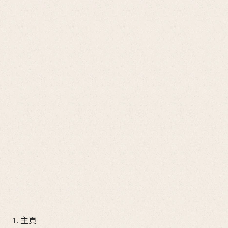
Go
開
啟
to
台灣地區
搜
我
尋
的
開
帳
啟
Go
戶
搜
to
尋
Go
店
to
Go
鋪
我
to
開
的
購
啟
帳
物
目
腕錶
戶
錄
車
腕錶推薦
錶帶
服務
我們的世界
主頁