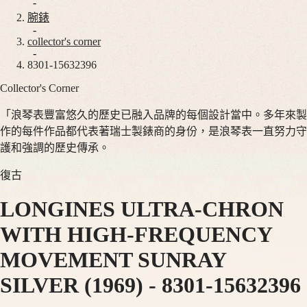
腕
非
-
錶
洲
腕錶
-
South
collector's corner
巨
-
Africa
擘
8301-15632396
美
Collector's Corner
巨
洲
擘
「浪琴表豐富悠久的歷史已融入品牌的每個設計當中。多年來製
Canada
系
作的每件作品都代表著瑞士製錶商的身份，是浪琴表一直努力守
(
En
)
列
Canada
護和強調的歷史傳承。
巨
(
Fr
)
México
擘
復古
United
系
States
LONGINES ULTRA-CHRON
列
全
亞
WITH HIGH-FREQUENCY
日
太
曆
MOVEMENT SUNRAY
地
月
區
SILVER (1969)
-
8301-15632396
相
Australia
計