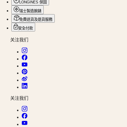
地
LONGINES 保固
(
Fr
)
時
Svizzera
瑞士製造腕錶
區
(
It
)
United
免費送貨及退貨服務
腕
Kingdom
錶
安全付款
Türkiye
先
关注我们
行
者
浪
琴
表
先
行
者
关注我们
系
列
浪
琴