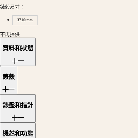
中
時
錶殼尺寸：
國
碼
대
錶
37.00 mm
한
巨
민
不再提供
擘
국
系
Hong
資料和狀態
列
Kong
SAR
月
(
En
)
相
香
男
港
錶殼
士/
特
女
别
士
行
腕
錶盤和指針
政
錶
區
(
Zh
)
征
India
服
日
機芯和功能
者