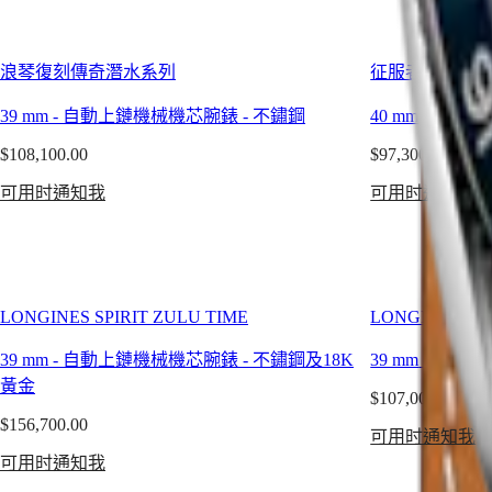
India
服
日
者
本
浪琴復刻傳奇潛水系列
征服者復刻系
澳
征
門
39 mm
-
自動上鏈機械機芯腕錶
-
不鏽鋼
40 mm
-
自動上
服
特
者
$108,100.00
$97,300.00
别
系
行
可用时通知我
可用时通知我
列
政
征
區
服
Malaysia
者
Singapore
經
台
LONGINES SPIRIT ZULU TIME
LONGINES SPI
典
灣
系
39 mm
-
自動上鏈機械機芯腕錶
-
不鏽鋼及18K
39 mm
-
自動上
地
列
黃金
區
$107,000.00
征
ไทย
$156,700.00
可用时通知我
服
歐
可用时通知我
者
洲
系