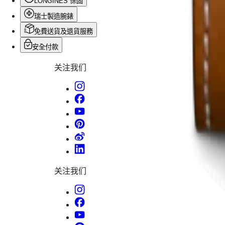
LONGINES 保固
列
Schweiz
兩
(
De
)
瑞士製造腕錶
Suisse
地
免費送貨及退貨服務
(
Fr
)
時
Svizzera
安全付款
區
(
It
)
United
腕
关注我们
Kingdom
錶
Türkiye
先
行
者
浪
琴
表
关注我们
先
行
者
系
列