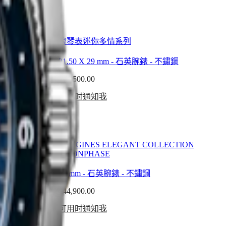
浪琴表迷你多情系列
鏽鋼
21.50 X 29 mm
-
石英腕錶
-
不鏽鋼
$55,500.00
可用时通知我
CTION
LONGINES ELEGANT COLLECTION
MOONPHASE
30 mm
-
石英腕錶
-
不鏽鋼
$44,900.00
可用时通知我