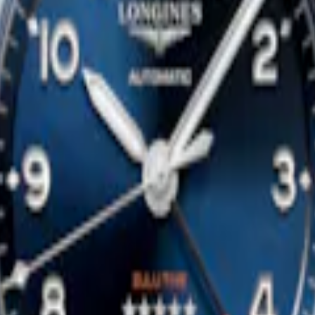
情系列
浪琴表迷你多情系列
-
石英腕錶
-
不鏽鋼
21.50 X 29 mm
-
石英腕錶
-
不
$127,200.00
可用时通知我
LONGINES ELEGANT COLLE
情系列
MOONPHASE
-
石英腕錶
-
不鏽鋼
30 mm
-
石英腕錶
-
不鏽鋼
$44,900.00
可用时通知我