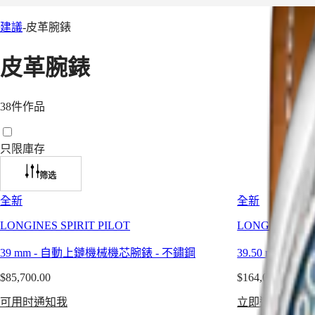
建議
-
皮革腕錶
腕
非
錶
洲
皮革腕錶
South
巨
Africa
擘
38件作品
美
巨
洲
擘
只限庫存
Canada
系
(
En
)
筛选
列
Canada
巨
(
Fr
)
全新
全新
México
擘
United
LONGINES SPIRIT PILOT
LONGINES SPI
系
States
列
39 mm
-
自動上鏈機械機芯腕錶
-
不鏽鋼
39.50 mm
-
手動
全
亞
$85,700.00
$164,000.00
日
太
曆
地
可用时通知我
立即選購
月