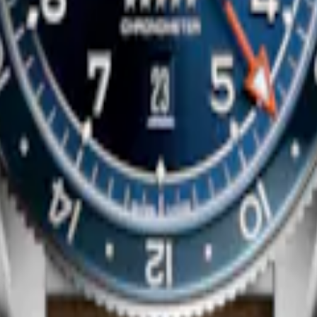
列
征服者復刻系列
鏈機械機芯腕錶
-
不鏽鋼
38 mm
-
自動上鏈機械機芯腕錶
$97,300.00
立即選購
暢銷作品
RIT ZULU TIME
LONGINES SPIRIT ZULU TIM
鏈機械機芯腕錶
-
不鏽鋼及陶瓷
39 mm
-
自動上鏈機械機芯腕錶
$107,000.00
可用时通知我