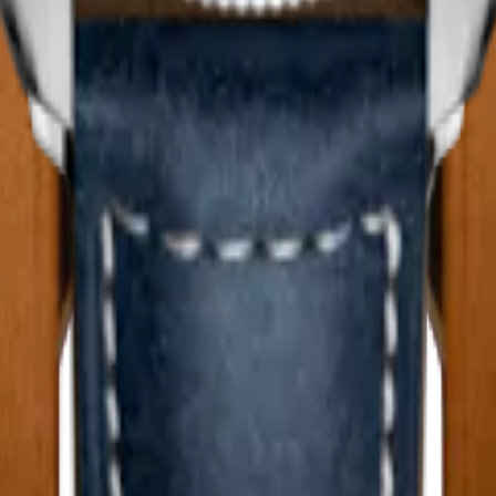
LOT MAJETEK
超級天文台系列
鏈機械機芯腕錶
-
不鏽鋼
43 mm
-
自動上鏈機械機芯腕錶
石水晶
$128,600.00
可用时通知我