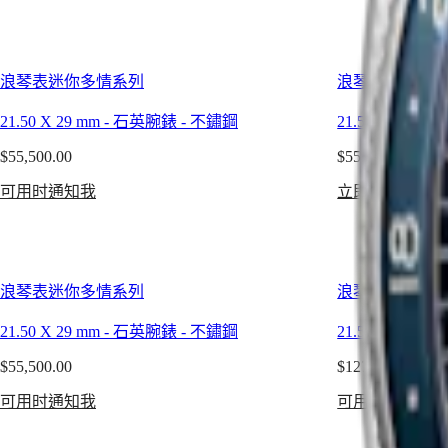
區
相
Australia
計
中
時
浪琴表迷你多情系列
浪琴表迷你多
國
碼
대
錶
21.50 X 29 mm
-
石英腕錶
-
不鏽鋼
21.50 X 29 mm
한
巨
민
$55,500.00
$55,500.00
擘
국
系
可用时通知我
立即選購
Hong
列
Kong
SAR
月
(
En
)
相
香
男
浪琴表迷你多情系列
浪琴表迷你多
港
士/
特
21.50 X 29 mm
-
石英腕錶
-
不鏽鋼
21.50 X 29 mm
女
别
士
$55,500.00
$127,200.00
行
腕
政
可用时通知我
可用时通知我
錶
區
(
Zh
)
征