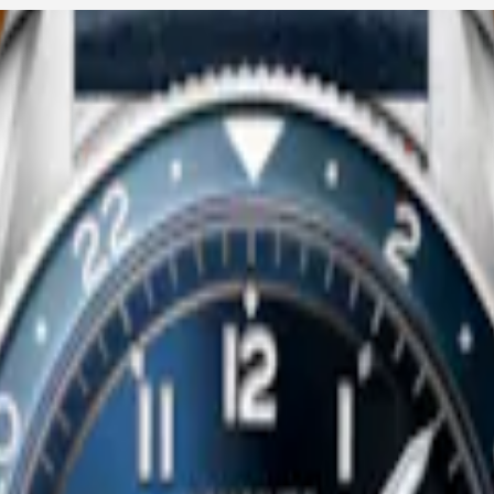
LONGINES SPIRIT FLYBACK
RIT PILOT FLYBACK
42 mm
-
自動上鏈機械機芯腕錶
腕錶
-
不鏽鋼及陶瓷
玫瑰金
$216,100.00
可用时通知我