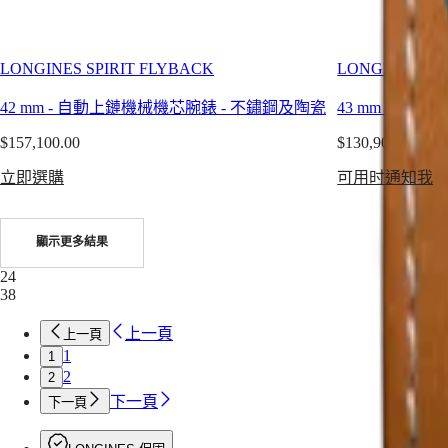
列
Österreich
計
Belgique
(
Fr
)
LONGINES SPIRIT FLYBACK
LONGINES PI
時
België
腕
(
Nl
)
42 mm
-
自動上鏈機械機芯腕錶
-
不鏽鋼及陶瓷
43 mm
-
自動上
錶
Denmark
Finland
$157,100.00
$130,900.00
深
France
海
Deutschland
立即選購
可用时通知我
征
Greece
(
En
)
服
Ελλάδα
者
顯示更多結果
(
El
)
系
Italia
24
Netherlands
列
38
(
En
)
深
Nederland
上一頁
海
上一頁
(
Nl
)
Norway
1
1
征
Polska
2
2
服
Portugal
下一頁
下一頁
者
Россия
España
系
Sweden