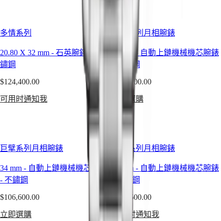
表
先
行
多情系列
巨擘系列月相腕錶
者
20.80 X 32 mm
-
石英腕錶
-
不
34 mm
-
自動上鏈機械機芯腕錶
系
鏽鋼
-
不鏽鋼
列
ZULU
$124,400.00
$106,600.00
TIME
世
可用时通知我
立即選購
界
時
區
腕
巨擘系列月相腕錶
巨擘系列月相腕錶
錶
34 mm
-
自動上鏈機械機芯腕錶
34 mm
-
自動上鏈機械機芯腕錶
浪
-
不鏽鋼
-
不鏽鋼
琴
表
$106,600.00
$106,600.00
先
立即選購
可用时通知我
行