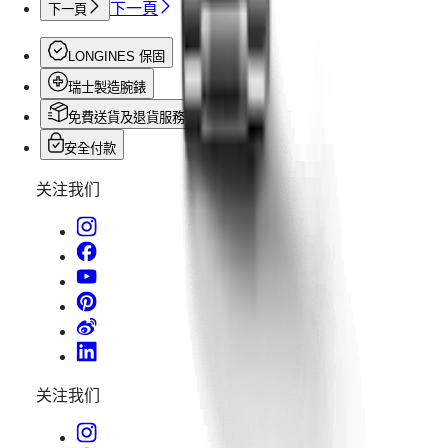
下一頁
下一頁
腕
錶
LONGINES 保固
浪
瑞士製造腕錶
琴
表
免費送貨及退貨服務
先
安全付款
行
关注我们
者
系
列
飛
行
員
腕
錶
浪
关注我们
琴
表