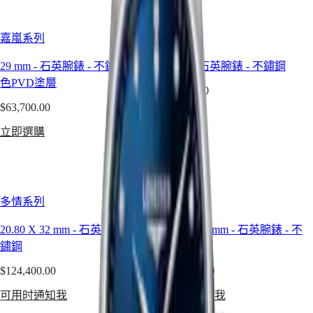
本
澳
征
門
嘉嵐系列
嘉嵐系列
服
特
者
29 mm
-
石英腕錶
-
不鏽鋼和紅
29 mm
-
石英腕錶
-
不鏽鋼
别
系
色PVD塗層
行
$56,400.00
列
政
$63,700.00
征
立即選購
區
服
立即選購
Malaysia
者
Singapore
經
台
典
灣
系
地
多情系列
多情系列
列
區
征
ไทย
20.80 X 32 mm
-
石英腕錶
-
不
20.80 X 32 mm
-
石英腕錶
-
不
服
鏽鋼
鏽鋼
歐
者
$124,400.00
$124,400.00
洲
系
列
可用时通知我
可用时通知我
Österreich
計
Belgique