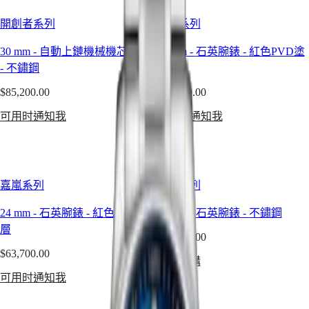
中
時
國
開創者系列
嘉嵐系列
碼
대
錶
30 mm
-
自動上鏈機械機芯腕錶
24 mm
-
石英腕錶
-
紅色PVD塗
한
巨
-
不鏽鋼
層
민
擘
국
$85,200.00
$61,700.00
系
Hong
列
Kong
可用时通知我
可用时通知我
SAR
月
(
En
)
相
香
男
港
士/
嘉嵐系列
嘉嵐系列
特
女
别
士
24 mm
-
石英腕錶
-
紅色PVD塗
24 mm
-
石英腕錶
-
不鏽鋼
行
腕
層
政
$54,300.00
錶
區
$63,700.00
立即選購
(
Zh
)
征
可用时通知我
India
服
日
者