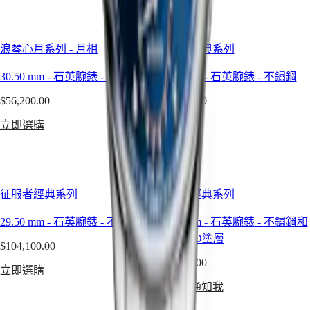
地
(
Fr
)
時
Svizzera
區
(
It
)
United
浪琴心月系列 - 月相
征服者經典系列
腕
Kingdom
錶
Türkiye
30.50 mm
-
石英腕錶
-
不鏽鋼
29.50 mm
-
石英腕錶
-
不鏽鋼
先
$56,200.00
$87,800.00
行
立即選購
立即選購
者
浪
琴
表
征服者經典系列
征服者經典系列
先
29.50 mm
-
石英腕錶
-
不鏽鋼
29.50 mm
-
石英腕錶
-
不鏽鋼和
行
紅色PVD塗層
者
$104,100.00
系
$56,400.00
立即選購
列
可用时通知我
浪
琴