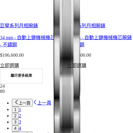
者
系
列
飛
巨擘系列月相腕錶
巨擘系列月相腕錶
返
34 mm
-
自動上鏈機械機芯腕錶
34 mm
-
自動上鏈機械機芯腕錶
計
-
不鏽鋼
-
不鏽鋼
時
腕
$106,600.00
$104,600.00
錶
立即選購
立即選購
浪
琴
顯示更多結果
表
24
先
89
行
上一頁
上一頁
者
1
1
系
2
2
列
3
3
計
4
4
時