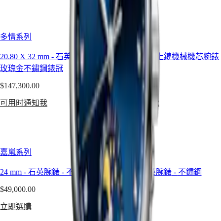
(
Fr
)
時
België
腕
(
Nl
)
錶
Denmark
多情系列
新月系列
Finland
深
France
海
20.80 X 32 mm
-
石英腕錶
-
18K
30 mm
-
自動上鏈機械機芯腕錶
Deutschland
征
玫瑰金不鏽鋼錶冠
-
不鏽鋼
Greece
(
En
)
服
$147,300.00
$73,200.00
Ελλάδα
者
(
El
)
可用时通知我
可用时通知我
系
Italia
Netherlands
列
(
En
)
深
Nederland
海
(
Nl
)
Norway
征
嘉嵐系列
嘉嵐系列
Polska
服
Portugal
24 mm
-
石英腕錶
-
不鏽鋼
29 mm
-
石英腕錶
-
不鏽鋼
者
Россия
España
系
$49,000.00
$51,100.00
Sweden
列
Schweiz
立即選購
立即選購
兩
(
De
)
Suisse