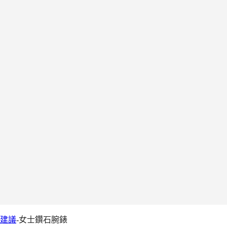
Go
開
啟
to
台灣地區
搜
我
尋
的
開
帳
啟
Go
戶
搜
to
尋
Go
店
to
Go
鋪
我
to
開
的
購
啟
帳
物
目
腕錶
戶
錄
車
腕錶推薦
錶帶
服務
我們的世界
建議
-
女士鑽石腕錶