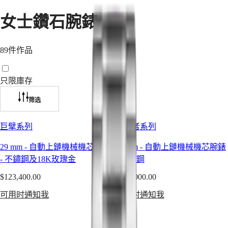
腕
非
錶
洲
女士鑽石腕錶
South
巨
Africa
擘
89件作品
美
巨
洲
擘
只限庫存
Canada
系
(
En
)
筛选
列
Canada
巨
(
Fr
)
巨擘系列
開創者系列
México
擘
United
系
States
29 mm
-
自動上鏈機械機芯腕錶
30 mm
-
自動上鏈機械機芯腕錶
列
-
不鏽鋼及18K玫瑰金
-
不鏽鋼
全
亞
日
$123,400.00
$174,000.00
太
曆
地
可用时通知我
可用时通知我
月
區
相
Australia
計