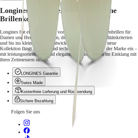
Malaysia
Elegance
Singapore
Longines lanciert eine facettenreiche
MINI
台
DOLCEVITA
Brillenkollektion
湾
LONGINES
地
DOLCEVITA
區
Longines hat eine Kollektion von Korrektur- und Sonnenbrillen für
LONGINES
Damen und Herren entworfen, die nach strengsten Qualitätskriterien
ไทย
PRIMALUNA
und bis ins kleinste Detail entwickelt worden sind. Die neue
FLAGSHIP
Kollektion fängt Ästhetik und technisches Know-how der Marke ein –
Europa
CLASSIC
mit leistungsorientierten und eleganten Produkten, die im Einklang mit
EVIDENZA
ihren Zeitmessern stehen.
Österreich
RECORD
Belgique
ELEGANT
(
Fr
)
COLLECTION
LONGINES Garantie
België
LA
(
Nl
)
Swiss Made
GRANDE
Denmark
CLASSIQUE
Kostenfreie Lieferung und Rücksendung
Finland
France
Heritage
Sichere Bezahlung
Deutschland
LONGINES
Greece
Folgen Sie uns
LEGEND
(
En
)
DIVER
Ελλάδα
ULTRA-
(
El
)
CHRON
Italia