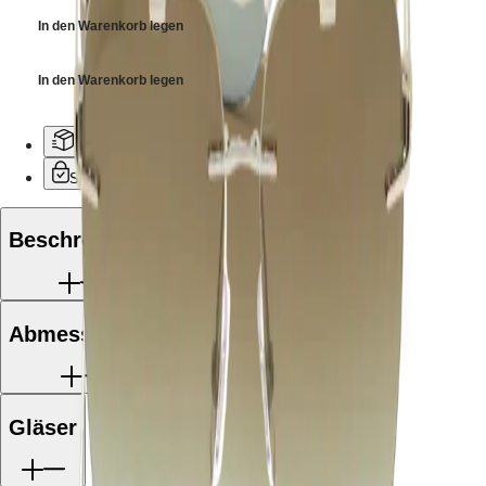
Hong
HYDROCONQUEST
Kong
In den Warenkorb legen
GMT
SAR
Spirit
(
En
)
In den Warenkorb legen
香
LONGINES
港
SPIRIT
特
LONGINES
Kostenfreie Lieferung und Rücksendung
别
SPIRIT
行
Sichere Bezahlung
ZULU
政
TIME
LONGINES
區
Beschreibung
SPIRIT
(
Zh
)
FLYBACK
India
LONGINES
日
SPIRIT
本
CHRONOGRAPH
澳
Abmessungen
LONGINES
門
SPIRIT
特
PILOT
LONGINES
别
SPIRIT
行
Gläser
PILOT
政
FLYBACK
區