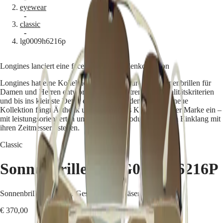
eyewear
Master
South
-
Africa
classic
MASTER
-
Amerika
lg0009h6216p
COLLECTION
MASTER
Canada
COLLECTION
Longines lanciert eine facettenreiche Brillenkollektion
(
En
)
CHRONOGRAPH
Canada
MASTER
Longines hat eine Kollektion von Korrektur- und Sonnenbrillen für
(
Fr
)
COLLECTION
Damen und Herren entworfen, die nach strengsten Qualitätskriterien
México
MOONPHASE
und bis ins kleinste Detail entwickelt worden sind. Die neue
United
THE
Kollektion fängt Ästhetik und technisches Know-how der Marke ein –
States
LONGINES
mit leistungsorientierten und eleganten Produkten, die im Einklang mit
MASTER
ihren Zeitmessern stehen.
Asien-
COLLECTION
Pazifik
GMT
Classic
Australia
Conquest
中
Sonnenbrillen
-
LG0009H6216P
CONQUEST
國
CONQUEST
대
CLASSIC
Sonnenbrille Palladium-Gestell grüne Gläser
한
CONQUEST
민
CHRONOGRAPH
€ 370,00
국
HYDROCONQUEST