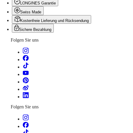
Malaysia
Elegance
LONGINES Garantie
Singapore
MINI
台
Swiss Made
DOLCEVITA
湾
Kostenfreie Lieferung und Rücksendung
LONGINES
地
DOLCEVITA
Sichere Bezahlung
區
LONGINES
ไทย
PRIMALUNA
Folgen Sie uns
FLAGSHIP
Europa
CLASSIC
EVIDENZA
Österreich
RECORD
Belgique
ELEGANT
(
Fr
)
COLLECTION
België
LA
(
Nl
)
GRANDE
Denmark
CLASSIQUE
Finland
France
Heritage
Deutschland
LONGINES
Folgen Sie uns
Greece
LEGEND
(
En
)
DIVER
Ελλάδα
ULTRA-
(
El
)
CHRON
Italia