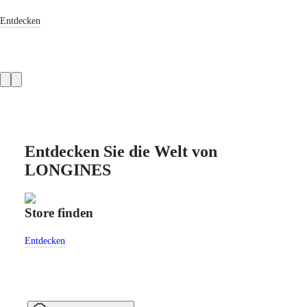
Hong
HYDROCONQUEST
Kong
GMT
Entdecken
SAR
Spirit
(
En
)
香
LONGINES
港
Product
SPIRIT
特
LONGINES
slider
别
SPIRIT
行
ZULU
政
TIME
LONGINES
區
Entdecken Sie die Welt von
SPIRIT
(
Zh
)
FLYBACK
LONGINES
India
LONGINES
日
SPIRIT
本
CHRONOGRAPH
澳
Store finden
Cust
LONGINES
門
SPIRIT
特
PILOT
Entdecken
Entde
LONGINES
别
SPIRIT
行
PILOT
政
FLYBACK
區