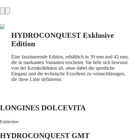
Product
Master
South
Africa
slider
MASTER
Amerika
COLLECTION
MASTER
HYDROCONQUEST Exklusive
Canada
COLLECTION
(
En
)
Edition
CHRONOGRAPH
Canada
MASTER
(
Fr
)
COLLECTION
Eine faszinierende Edition, erhältlich in 39 mm und 42 mm,
México
MOONPHASE
die in markanten Varianten erscheint. Sie hebt sich bewusst
United
THE
von der Kernkollektion ab, ohne dabei die sportliche
States
LONGINES
Eleganz und die technische Exzellenz zu vernachlässigen,
MASTER
die diese Linie definieren.
Asien-
COLLECTION
Pazifik
GMT
Australia
Conquest
中
LONGINES DOLCEVITA
CONQUEST
國
CONQUEST
대
CLASSIC
Entdecken
한
CONQUEST
민
CHRONOGRAPH
HYDROCONQUEST GMT
국
HYDROCONQUEST