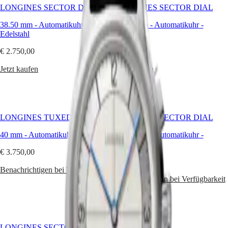
Longines
LONGINES SECTOR DIAL
LONGINES SECTOR DIAL
Heritage
Master
South
Classic
38.50 mm
Africa
-
Automatikuhr
-
38.50 mm
-
Automatikuhr
-
Kollektion
MASTER
Edelstahl
Edelstahl
das
Amerika
COLLECTION
reiche
€ 2.750,00
MASTER
€ 2.500,00
Erbe
Canada
COLLECTION
der
(
En
)
Jetzt kaufen
Jetzt kaufen
CHRONOGRAPH
Marke.
Canada
MASTER
Diese
(
Fr
)
COLLECTION
Zeitmesser
México
MOONPHASE
spiegeln
United
THE
die
States
LONGINES
LONGINES TUXEDO
LONGINES SECTOR DIAL
Eleganz
MASTER
einer
Asien-
COLLECTION
40 mm
-
Automatikuhr
-
Edelstahl
38.50 mm
-
Automatikuhr
-
anderen
Pazifik
GMT
Edelstahl
Zeit
€ 3.750,00
Australia
wider,
Conquest
€ 2.600,00
in
中
Benachrichtigen bei Verfügbarkeit
der
CONQUEST
國
Benachrichtigen bei Verfügbarkeit
Klarheit
CONQUEST
대
und
CLASSIC
한
Balance
CONQUEST
민
die
CHRONOGRAPH
국
Designsprache
HYDROCONQUEST
LONGINES SECTOR DIAL