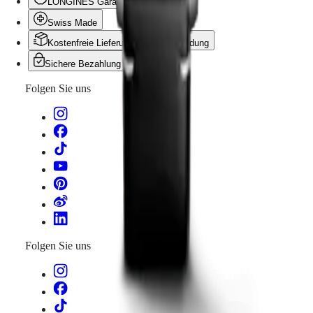
Malaysia
LONGINES Garantie
Elegance
mehr
Vergangenheit mit der Gegenwart, indem zeitgenössische
Singapore
als
Materialien mit mechanischen Uhrwerken kombiniert
Swiss Made
MINI
台
ein
werden. Als Würdigung von zeitloser Eleganz und
DOLCEVITA
湾
Kostenfreie Lieferung und Rücksendung
Tribut.
Präzision laden sie Sie dazu ein, die Raffinesse der
LONGINES
Sie
地
Longines Kollektionen wiederzuentdecken.
Sichere Bezahlung
DOLCEVITA
zelebrieren
區
LONGINES
zeitlose
Folgen Sie uns
ไทย
PRIMALUNA
Eleganz
FLAGSHIP
und
Europa
CLASSIC
Präzision
EVIDENZA
und
Österreich
RECORD
laden
Belgique
ELEGANT
dazu
(
Fr
)
COLLECTION
ein,
België
LA
die
(
Nl
)
GRANDE
Raffinesse
Denmark
CLASSIQUE
der
Finland
Longines
France
Heritage
Kollektionen
Deutschland
wiederzuentdecken.
Folgen Sie uns
LONGINES
Greece
LEGEND
(
En
)
DIVER
Ελλάδα
ULTRA-
(
El
)
CHRON
Italia