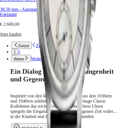
Hong
prägten.
HYDROCONQUEST
Kong
Mit
GMT
38.50 mm
-
Automatikuhr
-
SAR
raffinierten
Edelstahl
Spirit
(
En
)
Kontrasten
und
香
€ 2.600,00
LONGINES
anmutigen
港
SPIRIT
Geometrien
Jetzt kaufen
特
LONGINES
schlägt
别
SPIRIT
jede
Zurück
Zurück
行
ZULU
Kreation
1
1
政
TIME
durch
LONGINES
zeitgenössische
區
Weiter
Weiter
SPIRIT
Materialien
(
Zh
)
FLYBACK
und
India
Ein Dialog zwischen Vergangenheit
LONGINES
mechanische
日
und Gegenwart
SPIRIT
Uhrwerke
本
CHRONOGRAPH
eine
澳
LONGINES
Brücke
門
SPIRIT
zwischen
Inspiriert von den ikonischen Modellen aus den 1930ern
特
PILOT
Vergangenheit
und 1940ern zelebriert die Longines Heritage Classic
LONGINES
und
别
Kollektion das reiche Erbe der Marke. Diese Uhren
SPIRIT
Gegenwart.
行
spiegeln die Eleganz einer längst vergangenen Zeit wider,
PILOT
Diese
in der Klarheit und Balance die bestimmenden
政
FLYBACK
Kreationen
Designprinzipien waren. Mit ihren raffinierten Kontrasten
區
sind
und anmutigen Geometrien verbindet jede Kreation die