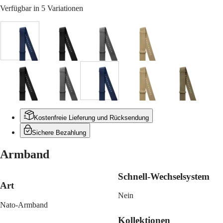
Malaysia
Elegance
Verfügbar in 5 Variationen
Singapore
MINI
台
DOLCEVITA
湾
LONGINES
地
Blau
Schwarz
Grau
Beige
DOLCEVITA
區
LONGINES
ไทย
PRIMALUNA
FLAGSHIP
Europa
CLASSIC
Schwarz
Grün
Grau
Blau
Beige
Grün
EVIDENZA
Österreich
RECORD
Belgique
ELEGANT
(
Fr
)
COLLECTION
Kostenfreie Lieferung und Rücksendung
België
LA
Sichere Bezahlung
(
Nl
)
GRANDE
Denmark
CLASSIQUE
Armband
Finland
France
Heritage
Deutschland
Schnell-Wechselsystem
LONGINES
Greece
Art
LEGEND
(
En
)
Nein
DIVER
Ελλάδα
Nato-Armband
ULTRA-
(
El
)
CHRON
Italia
Kollektionen