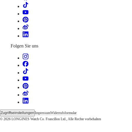
Garantie
Ein
Servicezentrum
finden
Kontaktieren
Sie
uns
Unser
Folgen Sie uns
Universum
Unsere
Geschichte
Unser
Museum
Botschafter
&
Persönlichkeiten
Sport
&
Partnerschaften
Uhrmacherisches
Zugriffseinstellungen
Impressum
Widerrufsformular
Know-
© 2026 LONGINES Watch Co. Francillon Ltd., Alle Rechte vorbehalten
how
Neuigkeiten