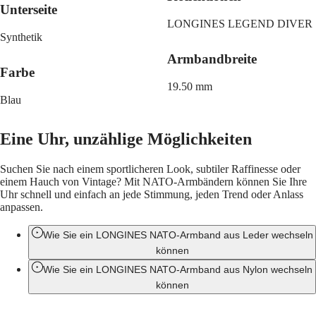
LONGINES
Netherlands
Unterseite
PILOT
(
En
)
LONGINES LEGEND DIVER
MAJETEK
Nederland
Synthetik
CONQUEST
(
Nl
)
HERITAGE
Norway
Armbandbreite
FLAGSHIP
Polska
Farbe
HERITAGE
Portugal
19.50 mm
AVIGATION
Россия
Blau
HERITAGE
España
CLASSIC
Sweden
Alle
Schweiz
Eine Uhr, unzählige Möglichkeiten
Uhren
(
De
)
Herrenuhren
Suisse
Damenuhren
(
Fr
)
Suchen Sie nach einem sportlicheren Look, subtiler Raffinesse oder
Svizzera
einem Hauch von Vintage? Mit NATO-Armbändern können Sie Ihre
Empfehlungen
(
It
)
Uhr schnell und einfach an jede Stimmung, jeden Trend oder Anlass
United
anpassen.
Neuheiten
Kingdom
Türkiye
Wie Sie ein LONGINES NATO-Armband aus Leder wechseln
Alle
Uhren
können
Herrenuhren
Wie Sie ein LONGINES NATO-Armband aus Nylon wechseln
Damenuhren
können
Nach
Funktionen