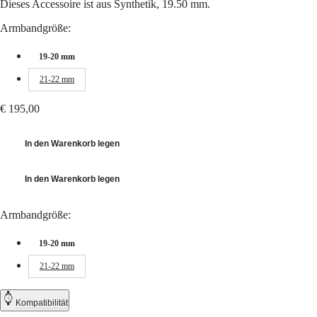
Dieses Accessoire ist aus Synthetik, 19.50 mm.
Hong
HYDROCONQUEST
Kong
GMT
Armbandgröße:
SAR
Spirit
(
En
)
香
19-20 mm
LONGINES
港
SPIRIT
21-22 mm
特
LONGINES
别
SPIRIT
€ 195,00
行
ZULU
政
TIME
LONGINES
In den Warenkorb legen
區
SPIRIT
(
Zh
)
FLYBACK
India
In den Warenkorb legen
LONGINES
日
SPIRIT
本
CHRONOGRAPH
Armbandgröße:
澳
LONGINES
門
SPIRIT
19-20 mm
特
PILOT
LONGINES
别
21-22 mm
SPIRIT
行
PILOT
政
FLYBACK
Kompatibilität
區