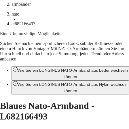
armbänder
Master
South
-
Africa
nato
MASTER
-
Amerika
cl682166493
COLLECTION
MASTER
Eine Uhr, unzählige Möglichkeiten
Canada
COLLECTION
(
En
)
CHRONOGRAPH
Suchen Sie nach einem sportlicheren Look, subtiler Raffinesse oder
Canada
MASTER
einem Hauch von Vintage? Mit NATO-Armbändern können Sie Ihre
(
Fr
)
COLLECTION
Uhr schnell und einfach an jede Stimmung, jeden Trend oder Anlass
México
MOONPHASE
anpassen.
United
THE
States
LONGINES
Wie Sie ein LONGINES NATO-Armband aus Leder wechseln
MASTER
Asien-
COLLECTION
können
Pazifik
GMT
Wie Sie ein LONGINES NATO-Armband aus Nylon wechseln
Australia
Conquest
können
中
CONQUEST
國
Blaues Nato-Armband
-
CONQUEST
대
CLASSIC
한
L682166493
CONQUEST
민
CHRONOGRAPH
국
HYDROCONQUEST