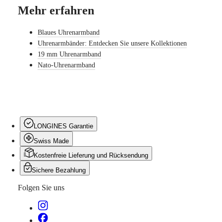
Mehr erfahren
Nach
Stil
Blaues Uhrenarmband
Nach
Uhrenarmbänder: Entdecken Sie unsere Kollektionen
Farbe
19 mm Uhrenarmband
Nato-Uhrenarmband
Armbänder
Alle
Armbänder
NATO-
Armbänder
Lederarmbänder
LONGINES Garantie
Kautschukarmbänder
Swiss Made
Services
Kostenfreie Lieferung und Rücksendung
Pflegehinweise
Senden
Sichere Bezahlung
Sie
Folgen Sie uns
uns
Ihre
Uhr
Servicepreise