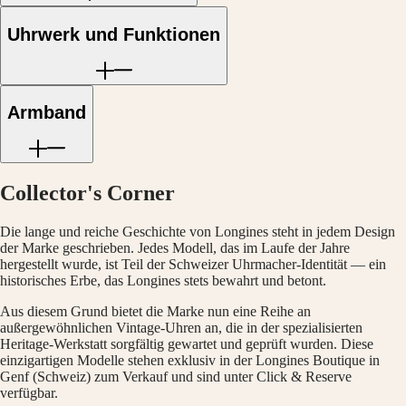
Malaysia
Elegance
Singapore
Uhrwerk und Funktionen
MINI
台
DOLCEVITA
湾
LONGINES
地
DOLCEVITA
區
LONGINES
Armband
ไทย
PRIMALUNA
FLAGSHIP
Europa
CLASSIC
EVIDENZA
Österreich
RECORD
Collector's Corner
Belgique
ELEGANT
(
Fr
)
COLLECTION
België
LA
Die lange und reiche Geschichte von Longines steht in jedem Design
(
Nl
)
GRANDE
der Marke geschrieben. Jedes Modell, das im Laufe der Jahre
Denmark
CLASSIQUE
hergestellt wurde, ist Teil der Schweizer Uhrmacher-Identität — ein
Finland
historisches Erbe, das Longines stets bewahrt und betont.
France
Heritage
Deutschland
Aus diesem Grund bietet die Marke nun eine Reihe an
LONGINES
Greece
außergewöhnlichen Vintage-Uhren an, die in der spezialisierten
LEGEND
(
En
)
Heritage-Werkstatt sorgfältig gewartet und geprüft wurden. Diese
DIVER
Ελλάδα
einzigartigen Modelle stehen exklusiv in der Longines Boutique in
ULTRA-
(
El
)
Genf (Schweiz) zum Verkauf und sind unter Click & Reserve
CHRON
Italia
verfügbar.