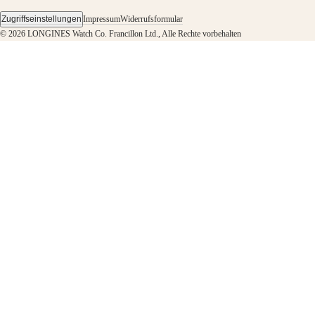
&
Geschichten
Zugriffseinstellungen
Impressum
Widerrufsformular
Arbeiten
© 2026 LONGINES Watch Co. Francillon Ltd., Alle Rechte vorbehalten
Sie
mit
uns
Herrenuhren
Damenuhren
Alle
Uhren