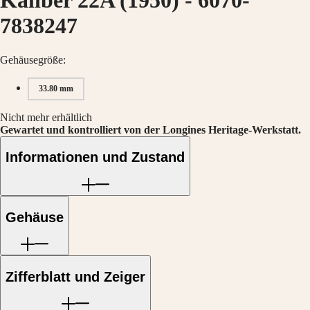
Kaliber 22A (1950)
-
6070-
Hong
HYDROCONQUEST
Kong
GMT
7838247
SAR
Spirit
(
En
)
香
Gehäusegröße:
LONGINES
港
SPIRIT
特
33.80 mm
LONGINES
别
SPIRIT
行
ZULU
Nicht mehr erhältlich
政
TIME
Gewartet und kontrolliert von der Longines Heritage-Werkstatt.
LONGINES
區
SPIRIT
Informationen und Zustand
(
Zh
)
FLYBACK
India
LONGINES
日
SPIRIT
本
CHRONOGRAPH
澳
LONGINES
Gehäuse
門
SPIRIT
特
PILOT
LONGINES
别
SPIRIT
行
Zifferblatt und Zeiger
PILOT
政
FLYBACK
區