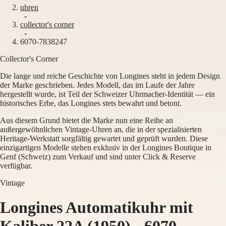
uhren
Master
South
-
Africa
collector's corner
MASTER
-
Amerika
6070-7838247
COLLECTION
MASTER
Collector's Corner
Canada
COLLECTION
(
En
)
CHRONOGRAPH
Die lange und reiche Geschichte von Longines steht in jedem Design
Canada
MASTER
der Marke geschrieben. Jedes Modell, das im Laufe der Jahre
(
Fr
)
COLLECTION
hergestellt wurde, ist Teil der Schweizer Uhrmacher-Identität — ein
México
MOONPHASE
historisches Erbe, das Longines stets bewahrt und betont.
United
THE
States
LONGINES
Aus diesem Grund bietet die Marke nun eine Reihe an
MASTER
außergewöhnlichen Vintage-Uhren an, die in der spezialisierten
Asien-
COLLECTION
Heritage-Werkstatt sorgfältig gewartet und geprüft wurden. Diese
Pazifik
GMT
einzigartigen Modelle stehen exklusiv in der Longines Boutique in
Genf (Schweiz) zum Verkauf und sind unter Click & Reserve
Australia
Conquest
verfügbar.
中
CONQUEST
國
Vintage
CONQUEST
대
CLASSIC
한
Longines Automatikuhr mit
CONQUEST
민
CHRONOGRAPH
국
HYDROCONQUEST