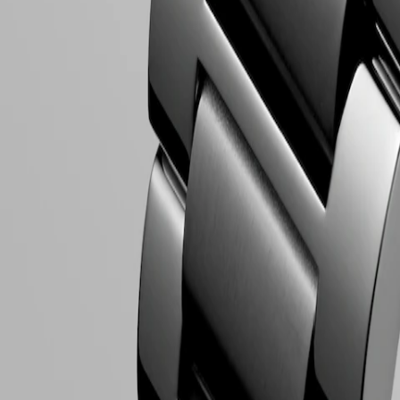
Ihre
Uhr
Sichere Bezahlung
Servicepreise
Garantie
Folgen Sie uns
Ein
Servicezentrum
finden
Kontaktieren
Sie
uns
Unser
Universum
Unsere
Geschichte
Unser
Folgen Sie uns
Museum
Botschafter
&
Persönlichkeiten
Sport
&
Partnerschaften
Uhrmacherisches
Know-