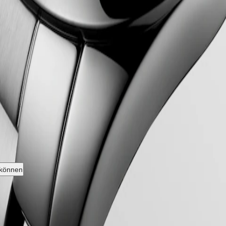
ngines Kollektion, deren Name 1954 durch das Eidgenössische Institut 
rer ursprünglichen Identität treu geblieben und strahlt eine harmonisc
n Longines für Leistung und uhrmacherische Exzellenz. Mit ihrem vie
n ist in einer Reihe von Größen, Materialien und Farben erhältlich.
 können