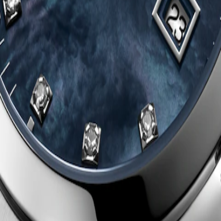
latt
ahl
nd