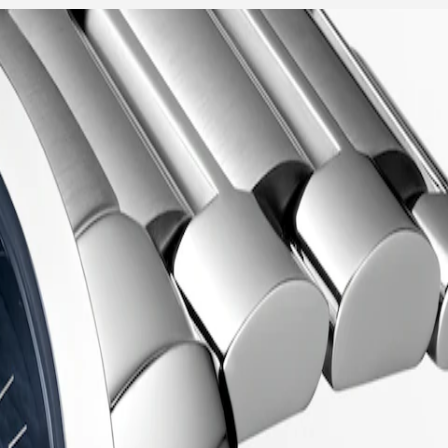
für Geistiges Eigentum geschützt wurde. Seitdem hat sich die
he Mischung aus Kühnheit, zeitgenössischem Design und sportlicher
lseitigen Angebot steht die Reihe Conquest für das Engagement von