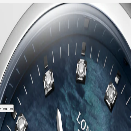
ngines Kollektion, deren Name 1954 durch das Eidgenössische Institut 
rer ursprünglichen Identität treu geblieben und strahlt eine harmonisc
n Longines für Leistung und uhrmacherische Exzellenz. Mit ihrem vie
n ist in einer Reihe von Größen, Materialien und Farben erhältlich.
 können