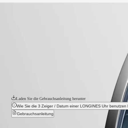
start
Uhren
Afrika
-
uhren
Master
South
-
Africa
conquest
MASTER
-
Amerika
conquest classic
COLLECTION
-
MASTER
Canada
l22864886
COLLECTION
(
En
)
CHRONOGRAPH
Canada
MASTER
CONQUEST CLASSIC
(
Fr
)
COLLECTION
México
MOONPHASE
Die Conquest, die ultimative Uhr für jeden Tag, war auch die erste Lo
United
THE
Kollektion durch Design und Technologie weiterentwickelt, ist aber ih
States
LONGINES
Eleganz aus. Jede Conquest Uhr zeigt das unermüdliche Engagement vo
MASTER
Longines, Uhren für jede Facette des Lebens zu kreieren. Die Kollektio
Asien-
COLLECTION
Pazifik
GMT
Laden Sie die Gebrauchsanleitung herunter
Australia
Conquest
Wie Sie die 3 Zeiger / Datum einer LONGINES Uhr benutzen
中
Gebrauchsanleitung
CONQUEST
國
CONQUEST
대
CLASSIC
한