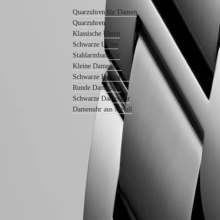
Quarzuhren für Damen
Nach
Funktionen
Quarzuhren
Klassische Uhren
Nach
Schwarze Uhren
Stil
Stahlarmbanduhr
Nach
Kleine Damenuhr
Farbe
Schwarze Herrenuhr
Runde Damenuhr
Armbänder
Schwarze Damenuhr
Alle
Damenuhr aus Metall
Armbänder
NATO-
Armbänder
Lederarmbänder
Kautschukarmbänder
Services
Pflegehinweise
LONGINES 2-Jahres-Garantie
Senden
Sie
Swiss Made
uns
Kostenfreie Lieferung und Rücksendung