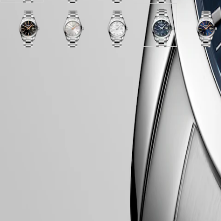
Zifferblatt
mit
"Sonnenstrahl"
Zifferblatt
PILOT
政
mit
Edelstahl
Dekor
mit
FLYBACK
區
Edelstahl
Armband
Zifferblatt
Edelstahl
Malaysia
Elegance
Armband
Blau
Schwarz
Silber
mit
Weißes
Armband
Schwarzes
Blau
Hide variations
Singapore
Zifferblatt
Zifferblatt
mit
Edelstahl
Perlmutt
Perlmutt
Zifferb
MINI
台
mit
mit
"Sonnenstrahl"
Armband
Zifferblatt
Zifferblatt
mit
DOLCEVITA
Edelstahl
Edelstahl
Dekor
mit
mit
Edelst
湾
LONGINES
Armband
Armband
Zifferblatt
Edelstahl
Edelstahl
Armba
LONGINES 2-Jahres-Garantie
地
DOLCEVITA
mit
Armband
Armband
區
Swiss Made
LONGINES
Edelstahl
ไทย
PRIMALUNA
Armband
Kostenfreie Lieferung und Rücksendung
FLAGSHIP
Europa
CLASSIC
Sichere Bezahlung
EVIDENZA
Österreich
RECORD
Belgique
ELEGANT
Gehäuse
(
Fr
)
COLLECTION
België
LA
(
Nl
)
GRANDE
Denmark
CLASSIQUE
Finland
Zifferblatt und Zeiger
France
Heritage
Deutschland
LONGINES
Greece
LEGEND
(
En
)
DIVER