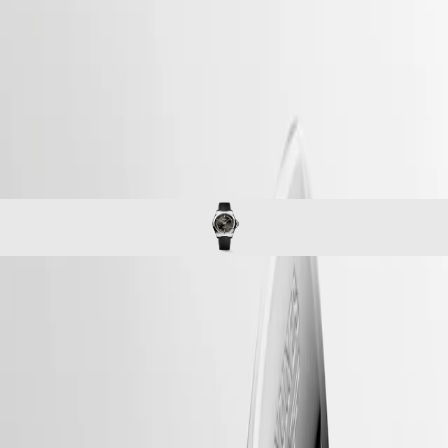
uhren
Master
South
-
Africa
conquest
MASTER
-
Amerika
conquest
COLLECTION
-
MASTER
Canada
l37204529
COLLECTION
(
En
)
CHRONOGRAPH
Canada
MASTER
(
Fr
)
COLLECTION
México
MOONPHASE
United
THE
States
LONGINES
MASTER
Asien-
COLLECTION
Pazifik
CONQUEST
GMT
Australia
Die Conquest, die ultimative Uhr für jeden Tag, war auch die erste
Conquest
中
Longines Kollektion, deren Name 1954 durch das Eidgenössische
CONQUEST
Institut für Geistiges Eigentum geschützt wurde. Seitdem hat sich die
國
CONQUEST
Kollektion durch Design und Technologie weiterentwickelt, ist aber
대
CLASSIC
ihrer ursprünglichen Identität treu geblieben und strahlt eine
한
CONQUEST
harmonische Mischung aus Kühnheit, zeitgenössischem Design und
민
CHRONOGRAPH
sportlicher Eleganz aus. Jede Conquest Uhr zeigt das unermüdliche
국
HYDROCONQUEST
Engagement von Longines für Leistung und uhrmacherische