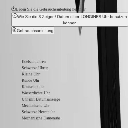
Garantie
Ein
Laden Sie die Gebrauchsanleitung herunter
Servicezentrum
finden
Wie Sie die 3 Zeiger / Datum einer LONGINES Uhr benutzen
Kontaktieren
können
Sie
Gebrauchsanleitung
uns
Unser
Universum
Mehr erfahren
Unsere
Geschichte
Edelstahluhren
Unser
Schwarze Uhren
Museum
Kleine Uhr
Botschafter
Runde Uhr
&
Persönlichkeiten
Kautschukuhr
Sport
Wasserdichte Uhr
&
Uhr mit Datumsanzeige
Partnerschaften
Mechanische Uhr
Uhrmacherisches
Schwarze Herrenuhr
Know-
how
Mechanische Damenuhr
Neuigkeiten