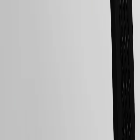
&
Geschichten
Arbeiten
Sie
mit
LONGINES 5-Jahres-Garantie
uns
Herrenuhren
Swiss Made
Damenuhren
Alle
Kostenfreie Lieferung und Rücksendung
Uhren
Sichere Bezahlung
Folgen Sie uns
Folgen Sie uns