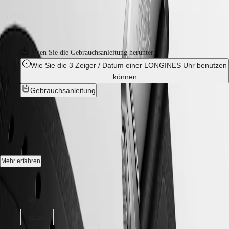
Hong
HYDROCONQUEST
Exzellenz. Mit ihrem vielseitigen Angebot steht die Reihe Conquest für
Kong
GMT
das Engagement von Longines, Uhren für jede Facette des Lebens zu
SAR
kreieren. Die Kollektion ist in einer Reihe von Größen, Materialien
Spirit
(
En
)
und Farben erhältlich.
香
LONGINES
港
Laden Sie die Gebrauchsanleitung herunter
SPIRIT
特
Wie Sie die 3 Zeiger / Datum einer LONGINES Uhr benutzen
LONGINES
别
SPIRIT
können
行
ZULU
Gebrauchsanleitung
政
TIME
LONGINES
區
CONQUEST
-
L3.720.4.52.9
SPIRIT
(
Zh
)
FLYBACK
India
LONGINES
日
SPIRIT
Automatik Uhr, Ø 38.00 mm, Edelstahl, L3.720.4.52.9
本
CHRONOGRAPH
澳
LONGINES
Datum, Mechanisches Uhrwerk mit Automatikaufzug, Frequenz von
Mehr erfahren
門
SPIRIT
25.200 Halbschwingungen pro Stunde, Gangreserve von ca. 72
特
PILOT
Stunden, mit Unruhfeder aus monokristallinem Silizium.
Gehäusegröße:
LONGINES
别
Verschraubte Krone, Wasserdicht bis zu einem Druck von 10 bar,
SPIRIT
行
38 mm
Kratzfestes Saphirglas mit mehreren Antireflexschichten auf beiden
PILOT
政
Seiten.
FLYBACK
41 mm
區