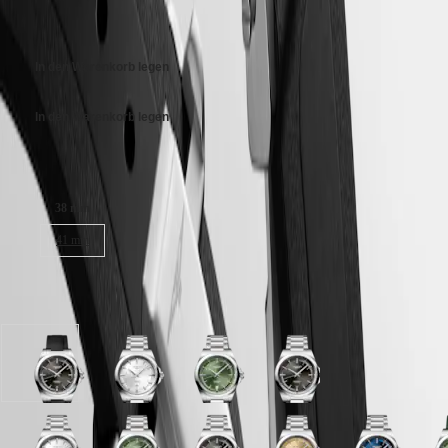
Malaysia
Zifferblatt: Schwarz mit "Sonnenstrahl" Dekor, Swiss Super-
Elegance
€ 2.150,00
Singapore
LumiNova®.
MINI
台
Kautschuk Armband, Mit doppelt gesicherte Faltschliesse mit Mikro-
DOLCEVITA
湾
In den Warenkorb legen
Verstellsystem.
LONGINES
地
DOLCEVITA
區
LONGINES
In den Warenkorb legen
ไทย
PRIMALUNA
FLAGSHIP
Europa
CLASSIC
Gehäusegröße:
EVIDENZA
Österreich
RECORD
38 mm
Belgique
ELEGANT
(
Fr
)
COLLECTION
41 mm
België
LA
(
Nl
)
GRANDE
Denmark
CLASSIQUE
Verfügbar in 8 Variationen
Finland
France
Heritage
Deutschland
LONGINES
Greece
Schwarz
Silber
Grün
Schwarz
LEGEND
(
En
)
mit
mit
mit
mit
DIVER
Ελλάδα
"Sonnenstrahl"
"Sonnenstrahl"
Sonnenschliff
"Sonnenstrahl"
ULTRA-
(
El
)
Dekor
Dekor
Zifferblatt
Dekor
CHRON
Italia
Zifferblatt
Zifferblatt
mit
Zifferblatt