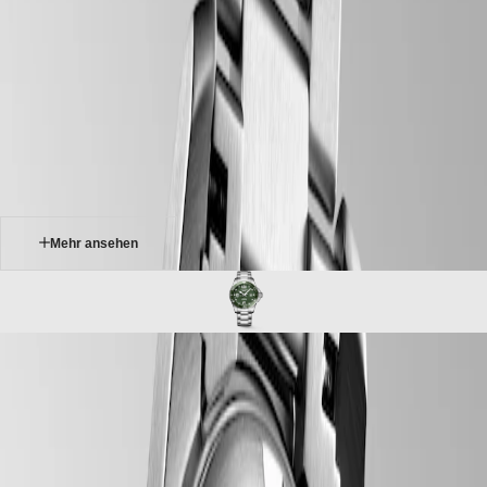
uhren
Master
South
-
Africa
conquest
MASTER
-
Amerika
hydroconquest
COLLECTION
-
MASTER
Canada
l37824066
COLLECTION
(
En
)
CHRONOGRAPH
Canada
MASTER
(
Fr
)
COLLECTION
México
MOONPHASE
United
THE
States
Mehr ansehen
LONGINES
MASTER
Asien-
COLLECTION
Pazifik
GMT
Australia
Conquest
中
HYDROCONQUEST
CONQUEST
國
Die HYDROCONQUEST Kollektion vereint moderne Ästhetik mit
CONQUEST
대
nachweislicher Leistung. Angetrieben von einem exklusiven
CLASSIC
한
LONGINES Kaliber, wasserdicht bis zu 30 bar (300 m), mit einseitig
CONQUEST
민
drehbarer Lünette, verschraubter Krone und verschraubtem
CHRONOGRAPH
국
Gehäuseboden.
HYDROCONQUEST