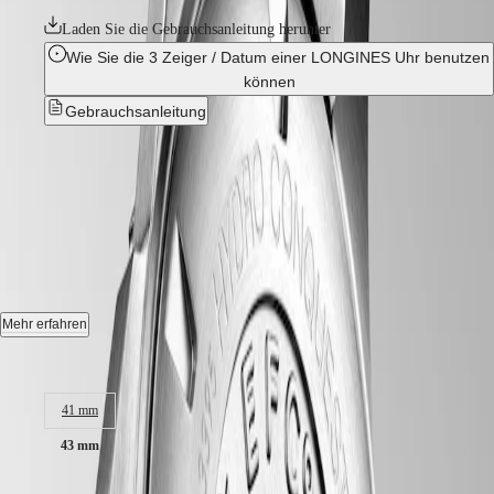
Hong
HYDROCONQUEST
Kong
GMT
Laden Sie die Gebrauchsanleitung herunter
SAR
Wie Sie die 3 Zeiger / Datum einer LONGINES Uhr benutzen
Spirit
(
En
)
können
香
LONGINES
港
Gebrauchsanleitung
SPIRIT
特
LONGINES
别
HYDROCONQUEST
-
SPIRIT
行
ZULU
L3.782.4.06.6
政
TIME
LONGINES
區
SPIRIT
(
Zh
)
FLYBACK
Automatik Uhr, Ø 43.00 mm, Edelstahl und Keramik Lünette,
India
LONGINES
L3.782.4.06.6
日
SPIRIT
本
Datum, Mechanisches Uhrwerk mit Automatikaufzug, Frequenz von
CHRONOGRAPH
Mehr erfahren
澳
25.200 Halbschwingungen pro Stunde, Gangreserve von ca. 72
LONGINES
門
Stunden.
SPIRIT
Gehäusegröße:
特
PILOT
Verschraubte Krone Einseitig drehbare Lünette, Wasserdicht bis zu
LONGINES
别
41 mm
einem Druck von 30 bar, Kratzfestes Saphirglas mit mehreren
SPIRIT
行
Antireflexschichten auf beiden Seiten.
PILOT
43 mm
政
FLYBACK
區
Zifferblatt: Mattgrün, Swiss Super-LumiNova®.
€ 1.950,00