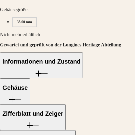
Hong
HYDROCONQUEST
Kong
GMT
Gehäusegröße:
SAR
Spirit
(
En
)
35.00 mm
香
LONGINES
港
SPIRIT
Nicht mehr erhältlich
特
LONGINES
别
Gewartet und geprüft von der Longines Heritage Abteilung
SPIRIT
行
ZULU
政
TIME
Informationen und Zustand
LONGINES
區
SPIRIT
(
Zh
)
FLYBACK
India
LONGINES
日
SPIRIT
本
Gehäuse
CHRONOGRAPH
澳
LONGINES
門
SPIRIT
特
PILOT
LONGINES
别
Zifferblatt und Zeiger
SPIRIT
行
PILOT
政
FLYBACK
區