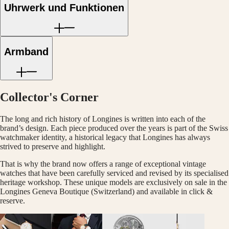
Malaysia
Elegance
Uhrwerk und Funktionen
Singapore
MINI
台
DOLCEVITA
湾
LONGINES
地
DOLCEVITA
Armband
區
LONGINES
ไทย
PRIMALUNA
FLAGSHIP
Europa
CLASSIC
EVIDENZA
Collector's Corner
Österreich
RECORD
Belgique
ELEGANT
The long and rich history of Longines is written into each of the
(
Fr
)
COLLECTION
brand’s design. Each piece produced over the years is part of the Swiss
België
LA
watchmaker identity, a historical legacy that Longines has always
(
Nl
)
GRANDE
strived to preserve and highlight.
Denmark
CLASSIQUE
Finland
That is why the brand now offers a range of exceptional vintage
France
Heritage
watches that have been carefully serviced and revised by its specialised
Deutschland
heritage workshop. These unique models are exclusively on sale in the
LONGINES
Greece
Longines Geneva Boutique (Switzerland) and available in click &
LEGEND
(
En
)
reserve.
DIVER
Ελλάδα
ULTRA-
(
El
)
CHRON
Italia