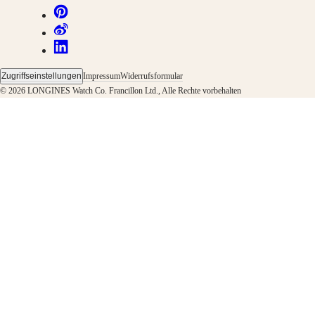
Garantie
Ein
Servicezentrum
finden
Kontaktieren
Sie
Zugriffseinstellungen
Impressum
Widerrufsformular
uns
© 2026 LONGINES Watch Co. Francillon Ltd., Alle Rechte vorbehalten
Unser
Universum
Unsere
Geschichte
Unser
Museum
Botschafter
&
Persönlichkeiten
Sport
&
Partnerschaften
Uhrmacherisches
Know-
how
Neuigkeiten