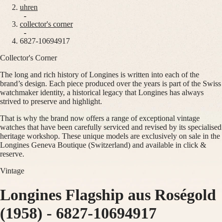
uhren
Master
South
-
Africa
collector's corner
MASTER
-
Amerika
6827-10694917
COLLECTION
MASTER
Collector's Corner
Canada
COLLECTION
(
En
)
CHRONOGRAPH
The long and rich history of Longines is written into each of the
Canada
MASTER
brand’s design. Each piece produced over the years is part of the Swiss
(
Fr
)
COLLECTION
watchmaker identity, a historical legacy that Longines has always
México
MOONPHASE
strived to preserve and highlight.
United
THE
States
LONGINES
That is why the brand now offers a range of exceptional vintage
MASTER
watches that have been carefully serviced and revised by its specialised
Asien-
COLLECTION
heritage workshop. These unique models are exclusively on sale in the
Pazifik
GMT
Longines Geneva Boutique (Switzerland) and available in click &
reserve.
Australia
Conquest
中
Vintage
CONQUEST
國
CONQUEST
대
Longines Flagship aus Roségold
CLASSIC
한
CONQUEST
민
CHRONOGRAPH
(1958)
-
6827-10694917
국
HYDROCONQUEST