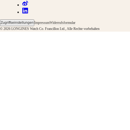
Garantie
Ein
Servicezentrum
finden
Kontaktieren
Zugriffseinstellungen
Impressum
Widerrufsformular
Sie
© 2026 LONGINES Watch Co. Francillon Ltd., Alle Rechte vorbehalten
uns
Unser
Universum
Unsere
Geschichte
Unser
Museum
Botschafter
&
Persönlichkeiten
Sport
&
Partnerschaften
Uhrmacherisches
Know-
how
Neuigkeiten