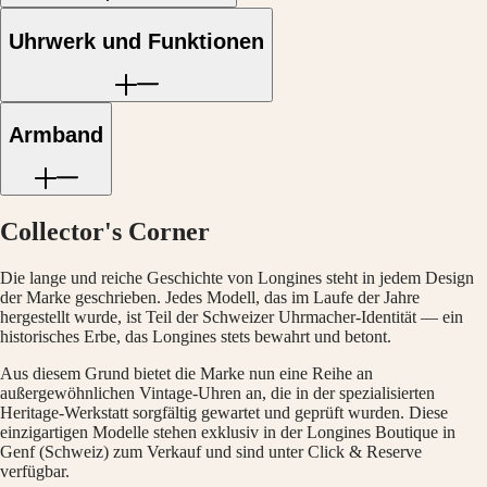
Malaysia
Elegance
Singapore
Uhrwerk und Funktionen
MINI
台
DOLCEVITA
湾
LONGINES
地
DOLCEVITA
區
LONGINES
Armband
ไทย
PRIMALUNA
FLAGSHIP
Europa
CLASSIC
EVIDENZA
Österreich
RECORD
Collector's Corner
Belgique
ELEGANT
(
Fr
)
COLLECTION
België
LA
Die lange und reiche Geschichte von Longines steht in jedem Design
(
Nl
)
GRANDE
der Marke geschrieben. Jedes Modell, das im Laufe der Jahre
Denmark
CLASSIQUE
hergestellt wurde, ist Teil der Schweizer Uhrmacher-Identität — ein
Finland
historisches Erbe, das Longines stets bewahrt und betont.
France
Heritage
Deutschland
Aus diesem Grund bietet die Marke nun eine Reihe an
LONGINES
Greece
außergewöhnlichen Vintage-Uhren an, die in der spezialisierten
LEGEND
(
En
)
Heritage-Werkstatt sorgfältig gewartet und geprüft wurden. Diese
DIVER
Ελλάδα
einzigartigen Modelle stehen exklusiv in der Longines Boutique in
ULTRA-
(
El
)
Genf (Schweiz) zum Verkauf und sind unter Click & Reserve
CHRON
Italia
verfügbar.