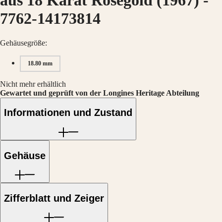
aus 18 Karat Roségold (1967)
-
Hong
HYDROCONQUEST
Kong
GMT
7762-14173814
SAR
Spirit
(
En
)
香
Gehäusegröße:
LONGINES
港
SPIRIT
特
18.80 mm
LONGINES
别
SPIRIT
行
ZULU
Nicht mehr erhältlich
政
TIME
Gewartet und geprüft von der Longines Heritage Abteilung
LONGINES
區
SPIRIT
Informationen und Zustand
(
Zh
)
FLYBACK
India
LONGINES
日
SPIRIT
本
CHRONOGRAPH
澳
LONGINES
Gehäuse
門
SPIRIT
特
PILOT
LONGINES
别
SPIRIT
行
Zifferblatt und Zeiger
PILOT
政
FLYBACK
區