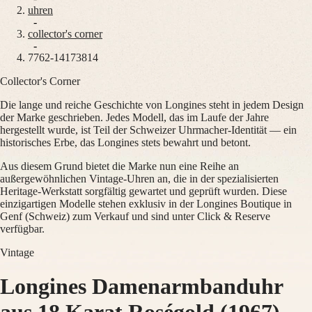
uhren
Master
South
-
Africa
collector's corner
MASTER
-
Amerika
7762-14173814
COLLECTION
MASTER
Collector's Corner
Canada
COLLECTION
(
En
)
CHRONOGRAPH
Die lange und reiche Geschichte von Longines steht in jedem Design
Canada
MASTER
der Marke geschrieben. Jedes Modell, das im Laufe der Jahre
(
Fr
)
COLLECTION
hergestellt wurde, ist Teil der Schweizer Uhrmacher-Identität — ein
México
MOONPHASE
historisches Erbe, das Longines stets bewahrt und betont.
United
THE
States
LONGINES
Aus diesem Grund bietet die Marke nun eine Reihe an
MASTER
außergewöhnlichen Vintage-Uhren an, die in der spezialisierten
Asien-
COLLECTION
Heritage-Werkstatt sorgfältig gewartet und geprüft wurden. Diese
Pazifik
GMT
einzigartigen Modelle stehen exklusiv in der Longines Boutique in
Genf (Schweiz) zum Verkauf und sind unter Click & Reserve
Australia
Conquest
verfügbar.
中
CONQUEST
國
Vintage
CONQUEST
대
CLASSIC
한
Longines Damenarmbanduhr
CONQUEST
민
CHRONOGRAPH
국
HYDROCONQUEST