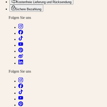
Kostenfreie Lieferung und Rücksendung
Nach
Sichere Bezahlung
Stil
Folgen Sie uns
Nach
Farbe
Armbänder
Alle
Armbänder
NATO-
Armbänder
Lederarmbänder
Kautschukarmbänder
Services
Folgen Sie uns
Pflegehinweise
Senden
Sie
uns
Ihre
Uhr
Servicepreise