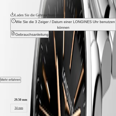
kreieren. Die Kollektion ist in einer Reihe von Größen, Materialien
CLASSIC
한
und Farben erhältlich.
CONQUEST
민
CHRONOGRAPH
국
Laden Sie die Gebrauchsanleitung herunter
HYDROCONQUEST
Hong
HYDROCONQUEST
Wie Sie die 3 Zeiger / Datum einer LONGINES Uhr benutzen
Kong
GMT
können
SAR
Spirit
(
En
)
Gebrauchsanleitung
香
LONGINES
港
CONQUEST CLASSIC
-
SPIRIT
特
LONGINES
别
L2.286.4.52.6
SPIRIT
行
ZULU
政
TIME
Quarz Uhr, Ø 29.50 mm, Edelstahl, L2.286.4.52.6
LONGINES
區
SPIRIT
(
Zh
)
Datum.
FLYBACK
Mehr erfahren
India
LONGINES
日
Wasserdicht bis zu einem Druck von 5 bar, Kratzfestes Saphirglas, mit
Gehäusegröße:
SPIRIT
本
mehreren Antireflexschichten auf der Unterseite.
CHRONOGRAPH
澳
LONGINES
29.50 mm
Zifferblatt: Schwarz.
門
SPIRIT
特
PILOT
34 mm
Edelstahl Armband, Mit Dreifach-Sicherheitsfaltschließe und
LONGINES
别
Drückern.