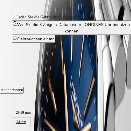
kreieren. Die Kollektion ist in einer Reihe von Größen, Materialien
CLASSIC
한
und Farben erhältlich.
CONQUEST
민
CHRONOGRAPH
국
Laden Sie die Gebrauchsanleitung herunter
HYDROCONQUEST
Hong
HYDROCONQUEST
Wie Sie die 3 Zeiger / Datum einer LONGINES Uhr benutzen
Kong
GMT
können
SAR
Spirit
(
En
)
Gebrauchsanleitung
香
LONGINES
港
CONQUEST CLASSIC
-
SPIRIT
特
LONGINES
别
L2.286.4.92.6
SPIRIT
行
ZULU
政
TIME
Quarz Uhr, Ø 29.50 mm, Edelstahl, L2.286.4.92.6
LONGINES
區
SPIRIT
(
Zh
)
Datum.
FLYBACK
Mehr erfahren
India
LONGINES
日
Wasserdicht bis zu einem Druck von 5 bar, Kratzfestes Saphirglas, mit
Gehäusegröße:
SPIRIT
本
mehreren Antireflexschichten auf der Unterseite.
CHRONOGRAPH
澳
LONGINES
29.50 mm
Zifferblatt: Blau.
門
SPIRIT
特
PILOT
34 mm
Edelstahl Armband, Mit Dreifach-Sicherheitsfaltschließe und
LONGINES
别
Drückern.