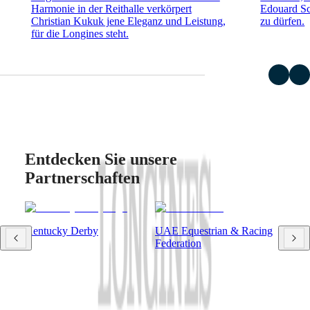
Harmonie in der Reithalle verkörpert
Edouard Sc
DIVER
Ελλάδα
Christian Kukuk jene Eleganz und Leistung,
zu dürfen.
ULTRA-
(
El
)
für die Longines steht.
CHRON
Italia
LONGINES
Netherlands
PILOT
(
En
)
MAJETEK
Nederland
CONQUEST
(
Nl
)
HERITAGE
Norway
FLAGSHIP
Polska
HERITAGE
Portugal
AVIGATION
Россия
HERITAGE
España
Entdecken Sie unsere
CLASSIC
Sweden
Alle
Schweiz
Partnerschaften
Uhren
(
De
)
Herrenuhren
Suisse
Damenuhren
(
Fr
)
Svizzera
Kentucky Derby
UAE Equestrian & Racing
Empfehlungen
(
It
)
Federation
United
Neuheiten
Kingdom
Türkiye
Alle
Uhren
Herrenuhren