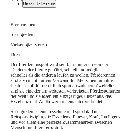
Unser Universum
Uhren
Afrika
Pferderennen
Pferderennen
Springreiten
Vie
Master
South
Springreiten
Africa
Der
Springreiten
Das
MASTER
Vielseitigkeitsreiten
Pferderennsport
ist
Vielse
Amerika
COLLECTION
wird
eine
verbi
MASTER
Dressur
Canada
seit
fesselnde
die
COLLECTION
(
En
)
Jahrhunderten
und
Eleg
CHRONOGRAPH
Der Pferderennsport wird seit Jahrhunderten von der
Canada
von
spektakuläre
der
MASTER
Tendenz der Pferde genährt, schnell und möglichst
(
Fr
)
der
Reitsportdisziplin,
Dress
COLLECTION
schneller als die anderen laufen zu wollen. Pferderennen
México
Tendenz
die
mit
MOONPHASE
sind also nicht nur ein Vorwand für Menschen, um ihre
United
der
Exzellenz,
der
THE
Leidenschaft für den Pferdesport auszuleben. Zweifellos
States
Pferde
Finesse,
Präzi
LONGINES
sind sie eine der am weitesten verbreiteten Pferdesportarten
genährt,
Kraft,
des
MASTER
der Welt und sie lösen ein einzigartiges Fieber aus, das
Asien-
schnell
Intelligenz
Sprin
COLLECTION
Exzellenz und Wettbewerb miteinander verbindet.
Pazifik
und
und
und
GMT
möglichst
vor
der
Springreiten ist eine fesselnde und spektakuläre
Australia
Conquest
schneller
allem
Schne
Reitsportdisziplin, die Exzellenz, Finesse, Kraft, Intelligenz
中
als
eine
und
und vor allem eine perfekte Zusammenarbeit zwischen
CONQUEST
國
die
perfekte
dem
Mensch und Pferd erfordert.
CONQUEST
anderen
Zusammenarbeit
Mut
대