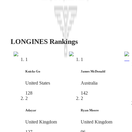
LONG
Damenuhren
Galle
Nach
Funktionen
Nach
Stil
LONGINES Rankings
Nach
Farbe
1
1
Armbänder
Alle
Knicks Go
James McDonald
Armbänder
NATO-
United States
Australia
Armbänder
Lederarmbänder
128
142
Kautschukarmbänder
2
2
Services
Adayar
Ryan Moore
Pflegehinweise
Senden
United Kingdom
United Kingdom
Sie
127
96