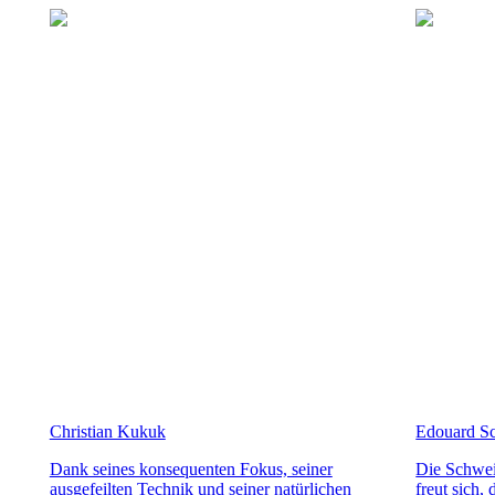
SPIRIT
行
weitesten
PILOT
verbreiteten
政
FLYBACK
Pferdesportarten
區
der
Malaysia
Elegance
Welt
Singapore
und
MINI
台
sie
DOLCEVITA
湾
lösen
LONGINES
地
ein
DOLCEVITA
區
einzigartiges
LONGINES
Fieber
ไทย
PRIMALUNA
aus,
FLAGSHIP
das
Europa
CLASSIC
Exzellenz
EVIDENZA
und
Österreich
RECORD
Wettbewerb
Belgique
ELEGANT
miteinander
(
Fr
)
COLLECTION
verbindet.
België
LA
(
Nl
)
GRANDE
Denmark
CLASSIQUE
Finland
Christian Kukuk
Edouard S
France
Heritage
Deutschland
Dank seines konsequenten Fokus, seiner
Die Schwe
LONGINES
Greece
ausgefeilten Technik und seiner natürlichen
freut sich,
LEGEND
(
En
)