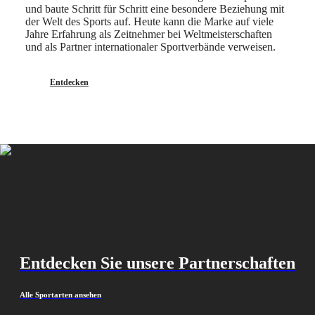
und baute Schritt für Schritt eine besondere Beziehung mit
Know-
der Welt des Sports auf. Heute kann die Marke auf viele
how
Jahre Erfahrung als Zeitnehmer bei Weltmeisterschaften
Neuigkeiten
und als Partner internationaler Sportverbände verweisen.
&
Geschichten
Arbeiten
Entdecken
Sie
mit
uns
Herrenuhren
Damenuhren
Alle
Uhren
Entdecken Sie unsere Partnerschaften
Alle Sportarten ansehen