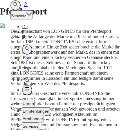
Gehe
Suche
Pferdesport
öffnen
zu
Schweiz
Mein
De
Konto
Die Leidenschaft von LONGINES für den Pferdesport
|
Fr
geht auf die Anfänge der Marke im 19. Jahrhundert zurück.
|
It
Im Jahr 1869 kreierte LONGINES seine erste Uhr mit
einem Pferdemotiv. Einige Zeit später brachte die Marke ihr
Suche
erstes Chronographenwerk auf den Markt, das in einem mit
öffnen
einem Pferd und einem Jockey verzierten Gehäuse steckte.
Gehe
Seit 1881 ist dieser Zeitmesser der Standard für Jockeys
zu
und Reitsportliebhaber in den Vereinigten Staaten. 1912
Gehe
ging LONGINES seine erste Partnerschaft mit einem
Store
zu
Springreitturnier in Lissabon ein und festigte damit seine
Gehe
Verbindungen zur Welt des Pferdesports.
Mein
zu
Menü
Konto
Im Laufe seiner Geschichte verschob LONGINES die
Warenkorb
öffnen
Grenzen der Genauigkeit in der Sportzeitmessung immer
weiter. Die Marke ist zum Partner der prestigeträchtigsten
Uhren
Veranstaltungen auf der ganzen Welt geworden und arbeitet
Empfehlungen
Hand in Hand mit den wichtigsten Akteuren im
Armbänder
Pferdesport. Heute wird LONGINES mit Springreiten,
Vielseitigkeitsreiten und Dressur sowie mit Flachrennen in
Services
Verbindung gebracht.