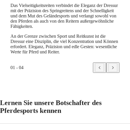
CLASSIC
laufen
zwischen
des
한
Das Vielseitigkeitsreiten verbindet die Eleganz der Dressur
CONQUEST
zu
Mensch
Gelän
민
mit der Präzision des Springreitens und der Schnelligkeit
CHRONOGRAPH
wollen.
und
und
und dem Mut des Geländesports und verlangt sowohl von
국
HYDROCONQUEST
Pferderennen
Pferd
verla
den Pferden als auch von den Reitern außergewöhnliche
Hong
HYDROCONQUEST
sind
erfordert.
sowo
Fähigkeiten.
Kong
GMT
also
von
SAR
nicht
den
An der Grenze zwischen Sport und Reitkunst ist die
Spirit
(
En
)
nur
Pferd
Dressur eine Disziplin, die viel Konzentration und Können
香
ein
als
erfordert. Eleganz, Präzision und edle Gesten: wesentliche
LONGINES
港
Vorwand
auch
Werte für Pferd und Reiter.
SPIRIT
für
von
特
LONGINES
Menschen,
den
别
SPIRIT
um
Reite
01 - 04
行
ZULU
ihre
auße
政
TIME
Leidenschaft
Fähig
LONGINES
區
für
SPIRIT
(
Zh
)
den
FLYBACK
India
Pferdesport
LONGINES
日
auszuleben.
SPIRIT
Lernen Sie unsere Botschafter des
Zweifellos
本
CHRONOGRAPH
sind
澳
Pferdesports kennen
LONGINES
sie
門
SPIRIT
eine
特
PILOT
der
LONGINES
别
am