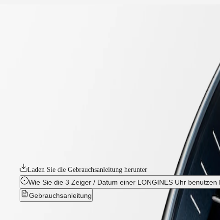
start
Uhren
Afrika
-
uhren
Master
South
-
Africa
master
MASTER
-
Amerika
longines master collection
COLLECTION
-
MASTER
Canada
l27934926
COLLECTION
(
En
)
CHRONOGRAPH
Canada
MASTER
LONGINES MASTER COLLECTION
(
Fr
)
COLLECTION
México
MOONPHASE
Die Longines Master Collection verkörpert die Spitze der Uhrmacherkun
United
THE
das unermüdliche Engagement von Longines für dauerhaften Stil und te
States
LONGINES
strahlt jedes Element ein Gefühl von ruhigem Luxus aus. Ob mit aufwe
MASTER
Uhrmacherkunst von Longines.
Asien-
COLLECTION
Pazifik
GMT
Laden Sie die Gebrauchsanleitung herunter
Australia
Conquest
Wie Sie die 3 Zeiger / Datum einer LONGINES Uhr benutzen
中
Gebrauchsanleitung
CONQUEST
國
CONQUEST
대
CLASSIC
한