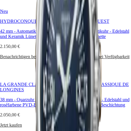
Malaysia
Elegance
Singapore
Neu
MINI
Neu
台
DOLCEVITA
湾
HYDROCONQUEST
HYDROCONQUEST
LONGINES
地
DOLCEVITA
區
42 mm
-
Automatikuhr
-
Edelstahl
39 mm
-
Automatikuhr
-
Edelstahl
LONGINES
und Keramik Lünette
und Keramik Lünette
ไทย
PRIMALUNA
FLAGSHIP
2.150,00 €
2.150,00 €
Europa
CLASSIC
EVIDENZA
Benachrichtigen bei Verfügbarkeit
Benachrichtigen bei Verfügbarkeit
Österreich
RECORD
Belgique
ELEGANT
(
Fr
)
COLLECTION
België
LA
(
Nl
)
GRANDE
Denmark
LA GRANDE CLASSIQUE DE
LA GRANDE CLASSIQUE DE
CLASSIQUE
Finland
LONGINES
LONGINES
France
Heritage
38 mm
-
Quarzuhr
-
Edelstahl und
29 mm
-
Quarzuhr
-
Edelstahl und
Deutschland
roséfarbene PVD-Beschichtung
LONGINES
roséfarbene PVD-Beschichtung
Greece
LEGEND
(
En
)
2.050,00 €
1.800,00 €
DIVER
Ελλάδα
ULTRA-
(
El
)
Jetzt kaufen
Jetzt kaufen
CHRON
Italia