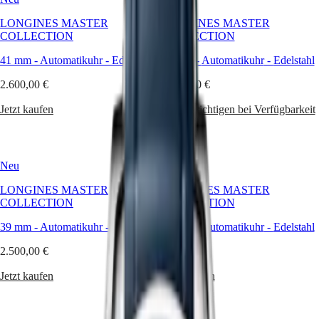
Master
South
LONGINES MASTER
LONGINES MASTER
Africa
COLLECTION
COLLECTION
MASTER
Amerika
COLLECTION
41 mm
-
Automatikuhr
-
Edelstahl
41 mm
-
Automatikuhr
-
Edelstahl
MASTER
Canada
2.600,00 €
COLLECTION
2.600,00 €
(
En
)
CHRONOGRAPH
Canada
Jetzt kaufen
Benachrichtigen bei Verfügbarkeit
MASTER
(
Fr
)
COLLECTION
México
MOONPHASE
United
THE
States
LONGINES
Neu
Neu
MASTER
Asien-
COLLECTION
LONGINES MASTER
LONGINES MASTER
Pazifik
GMT
COLLECTION
COLLECTION
Australia
Conquest
39 mm
-
Automatikuhr
-
Edelstahl
39 mm
-
Automatikuhr
-
Edelstahl
中
CONQUEST
國
2.500,00 €
2.500,00 €
CONQUEST
대
CLASSIC
Jetzt kaufen
Jetzt kaufen
한
CONQUEST
민
CHRONOGRAPH
국
HYDROCONQUEST