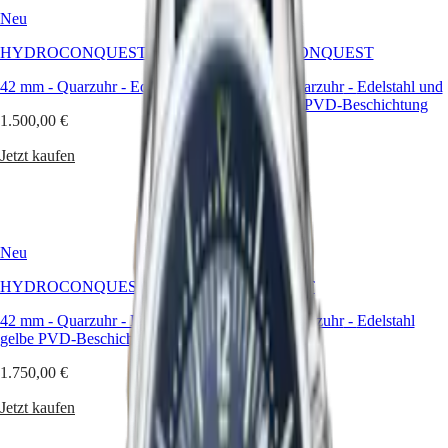
Hong
HYDROCONQUEST
Neu
Neu
Kong
GMT
SAR
HYDROCONQUEST
HYDROCONQUEST
Spirit
(
En
)
香
42 mm
-
Quarzuhr
-
Edelstahl
42 mm
-
Quarzuhr
-
Edelstahl und
LONGINES
港
roséfarbene PVD-Beschichtung
SPIRIT
1.500,00 €
特
LONGINES
1.750,00 €
别
SPIRIT
Jetzt kaufen
行
ZULU
Jetzt kaufen
政
TIME
LONGINES
區
SPIRIT
(
Zh
)
FLYBACK
India
Neu
Neu
LONGINES
日
SPIRIT
本
HYDROCONQUEST
CONQUEST
CHRONOGRAPH
澳
LONGINES
42 mm
-
Quarzuhr
-
Edelstahl und
41 mm
-
Quarzuhr
-
Edelstahl
門
SPIRIT
gelbe PVD-Beschichtung
特
PILOT
1.450,00 €
LONGINES
别
1.750,00 €
SPIRIT
行
Jetzt kaufen
PILOT
Jetzt kaufen
政
FLYBACK
區