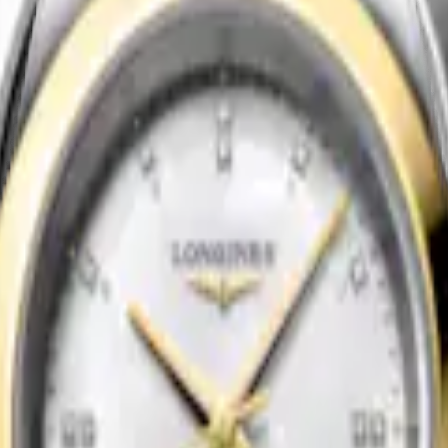
Nouveau
NI DOLCEVITA
CONQUEST
-
Montre Quartz
-
Acier
41 mm
-
Montre Quartz
-
Acier
2 000,00 $ CA
Acheter
Nouveau
CONQUEST
Quartz
-
Acier
34 mm
-
Montre Quartz
-
Acier
2 000,00 $ CA
Acheter