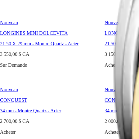
CONQUEST
대
CLASSIC
한
CONQUEST
민
CHRONOGRAPH
Nouveau
Nouveau
국
HYDROCONQUEST
Hong
HYDROCONQUEST
LONGINES MINI DOLCEVITA
LONGINES MI
Kong
GMT
SAR
21.50 X 29 mm
-
Montre Quartz
-
Acier
21.50 X 29 mm
Spirit
(
En
)
3 550,00 $ CA
香
3 150,00 $ CA
LONGINES
港
SPIRIT
Sur Demande
Acheter
特
LONGINES
别
SPIRIT
行
ZULU
政
TIME
Nouveau
Nouveau
LONGINES
區
SPIRIT
(
Zh
)
CONQUEST
CONQUEST
FLYBACK
India
LONGINES
34 mm
-
Montre Quartz
-
Acier
34 mm
-
Montre 
日
SPIRIT
本
CHRONOGRAPH
2 700,00 $ CA
2 000,00 $ CA
澳
LONGINES
門
SPIRIT
Acheter
Acheter
特
PILOT