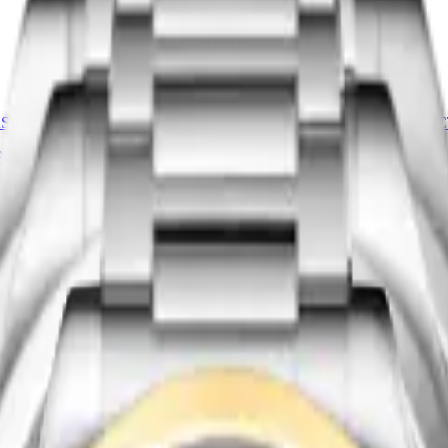
Nouveau
STER COLLECTION
LONGINES MASTER COLLEC
Automatique
-
Acier
30 mm
-
Montre Automatique
-
Aci
3 700,00 $ CA
Acheter
Nouveau
LCEVITA
LONGINES DOLCEVITA
-
Montre Quartz
-
Acier
20.80 X 32 mm
-
Montre Quartz
-
2 200,00 $ CA
Acheter