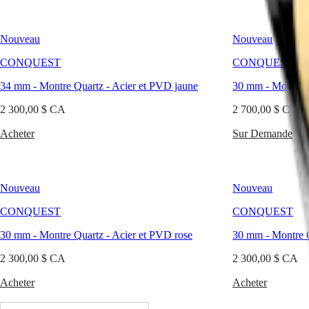
LONGINES
别
SPIRIT
行
PILOT
Nouveau
政
Nouveau
FLYBACK
區
CONQUEST
CONQUEST
Malaysia
Elegance
Singapore
34 mm
-
Montre Quartz
-
Acier et PVD jaune
30 mm
-
Montre 
MINI
台
DOLCEVITA
湾
2 300,00 $ CA
2 700,00 $ CA
LONGINES
地
DOLCEVITA
Acheter
Sur Demande
區
LONGINES
ไทย
PRIMALUNA
FLAGSHIP
Europe
CLASSIC
Nouveau
Nouveau
EVIDENZA
Österreich
RECORD
CONQUEST
CONQUEST
Belgique
ELEGANT
(
Fr
)
COLLECTION
30 mm
-
Montre Quartz
-
Acier et PVD rose
30 mm
-
Montre 
België
LA
(
Nl
)
GRANDE
2 300,00 $ CA
2 300,00 $ CA
Denmark
CLASSIQUE
Finland
Acheter
Acheter
France
Heritage
Deutschland