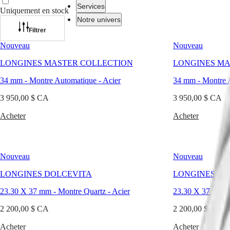
Services
Uniquement en stock
Notre univers
Filtrer
Nouveau
Nouveau
Montres
Afrique
LONGINES MASTER COLLECTION
LONGINES MA
Master
South
Africa
34 mm
-
Montre Automatique
-
Acier
34 mm
-
Montre 
MASTER
Amérique
COLLECTION
3 950,00 $ CA
3 950,00 $ CA
MASTER
Canada
COLLECTION
Acheter
Acheter
(
En
)
CHRONOGRAPH
Canada
MASTER
(
Fr
)
COLLECTION
México
MOONPHASE
United
THE
Nouveau
Nouveau
States
LONGINES
LONGINES DOLCEVITA
LONGINES DO
MASTER
Asie-
COLLECTION
Pacifique
23.30 X 37 mm
-
Montre Quartz
-
Acier
23.30 X 37 mm
GMT
Australia
2 200,00 $ CA
2 200,00 $ CA
Conquest
中
Acheter
Acheter
CONQUEST
國