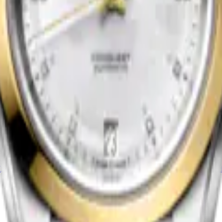
Nouveau
CONQUEST
Quartz
-
Acier
30 mm
-
Montre Quartz
-
Acier
2 000,00 $ CA
Acheter
Nouveau
LONGINES PRIMALUNA
Quartz
-
Acier et PVD jaune
30 mm
-
Montre Automatique
-
Aci
3 700,00 $ CA
Acheter