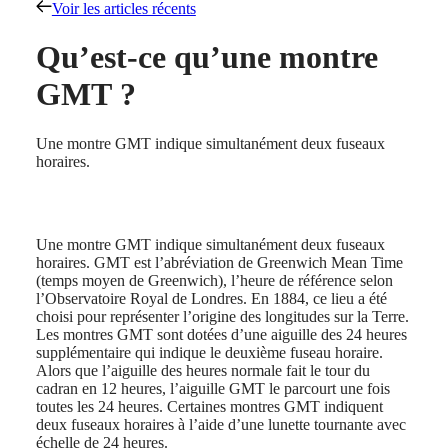
Voir les articles récents
Montres
Afrique
Qu’est-ce qu’une montre
Master
South
Africa
GMT ?
MASTER
Amérique
COLLECTION
MASTER
Canada
Une montre GMT indique simultanément deux fuseaux
COLLECTION
(
En
)
horaires.
CHRONOGRAPH
Canada
MASTER
(
Fr
)
COLLECTION
México
MOONPHASE
United
THE
Une montre GMT indique simultanément deux fuseaux
States
LONGINES
horaires. GMT est l’abréviation de Greenwich Mean Time
MASTER
(temps moyen de Greenwich), l’heure de référence selon
Asie-
COLLECTION
l’Observatoire Royal de Londres. En 1884, ce lieu a été
Pacifique
GMT
choisi pour représenter l’origine des longitudes sur la Terre.
Les montres GMT sont dotées d’une aiguille des 24 heures
Australia
Conquest
supplémentaire qui indique le deuxième fuseau horaire.
中
Alors que l’aiguille des heures normale fait le tour du
CONQUEST
國
cadran en 12 heures, l’aiguille GMT le parcourt une fois
CONQUEST
대
toutes les 24 heures. Certaines montres GMT indiquent
CLASSIC
한
deux fuseaux horaires à l’aide d’une lunette tournante avec
CONQUEST
민
échelle de 24 heures.
CHRONOGRAPH