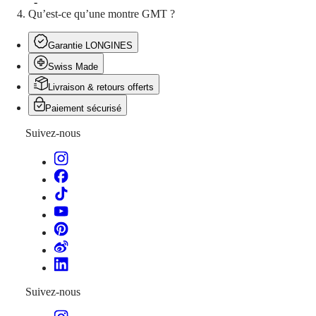
-
montre
Qu’est-ce qu’une montre GMT ?
Tarifs
de
Garantie LONGINES
service
Garantie
Swiss Made
Trouver
un
Livraison & retours offerts
centre
Paiement sécurisé
de
service
Suivez-nous
Contactez-
nous
Notre
univers
Notre
histoire
Notre
musée
Ambassadeurs
et
personnalités
Suivez-nous
Sports
et