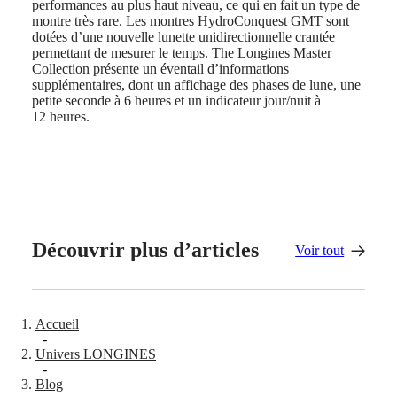
Toutes
performances au plus haut niveau, ce qui en fait un type de
les
montre très rare. Les montres HydroConquest GMT sont
montres
dotées d’une nouvelle lunette unidirectionnelle crantée
Montres
permettant de mesurer le temps. The Longines Master
pour
Collection présente un éventail d’informations
Homme
supplémentaires, dont un affichage des phases de lune, une
Montres
petite seconde à 6 heures et un indicateur jour/nuit à
pour
12 heures.
Femme
Par
fonctions
Par
style
Découvrir plus d’articles
Voir tout
Par
couleur
Services
Accueil
Instructions
-
d’entretien
Univers LONGINES
Envoyez-
-
nous
Blog
votre