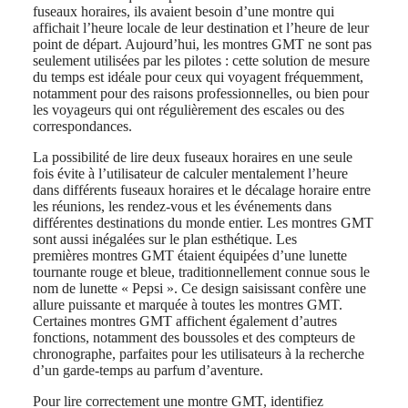
區
fuseaux horaires, ils avaient besoin d’une montre qui
Malaysia
affichait l’heure locale de leur destination et l’heure de leur
Elegance
Singapore
point de départ. Aujourd’hui, les montres GMT ne sont pas
MINI
台
seulement utilisées par les pilotes : cette solution de mesure
DOLCEVITA
du temps est idéale pour ceux qui voyagent fréquemment,
湾
LONGINES
notamment pour des raisons professionnelles, ou bien pour
地
DOLCEVITA
les voyageurs qui ont régulièrement des escales ou des
區
LONGINES
correspondances.
ไทย
PRIMALUNA
La possibilité de lire deux fuseaux horaires en une seule
FLAGSHIP
Europe
fois évite à l’utilisateur de calculer mentalement l’heure
CLASSIC
dans différents fuseaux horaires et le décalage horaire entre
EVIDENZA
Österreich
les réunions, les rendez-vous et les événements dans
RECORD
Belgique
différentes destinations du monde entier. Les montres GMT
ELEGANT
(
Fr
)
sont aussi inégalées sur le plan esthétique. Les
COLLECTION
België
premières montres GMT étaient équipées d’une lunette
LA
(
Nl
)
tournante rouge et bleue, traditionnellement connue sous le
GRANDE
Denmark
nom de lunette « Pepsi ». Ce design saisissant confère une
CLASSIQUE
Finland
allure puissante et marquée à toutes les montres GMT.
France
Heritage
Certaines montres GMT affichent également d’autres
Deutschland
fonctions, notamment des boussoles et des compteurs de
LONGINES
Greece
chronographe, parfaites pour les utilisateurs à la recherche
LEGEND
(
En
)
d’un garde-temps au parfum d’aventure.
DIVER
Ελλάδα
ULTRA-
(
El
)
Pour lire correctement une montre GMT, identifiez