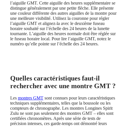
CHRON
Italia
l’aiguille GMT. Cette aiguille des heures supplémentaire se
LONGINES
Netherlands
distingue généralement par une petite flèche. Elle présente
PILOT
(
En
)
une couleur différente des autres aiguilles de la montre pour
MAJETEK
Nederland
une meilleure visibilité. Utilisez la couronne pour régler
CONQUEST
(
Nl
)
l’aiguille GMT et alignez-la avec le deuxième fuseau
HERITAGE
Norway
horaire souhaité sur l’échelle des 24 heures de la lunette
FLAGSHIP
Polska
tournante. L’aiguille des heures normale doit être réglée sur
HERITAGE
Portugal
le fuseau horaire local. Pour lire l’aiguille GMT, notez le
AVIGATION
Россия
numéro qu’elle pointe sur l’échelle des 24 heures.
HERITAGE
España
CLASSIC
Sweden
Toutes
Schweiz
les
(
De
)
montres
Suisse
Montres
(
Fr
)
Quelles caractéristiques faut-il
pour
Svizzera
Homme
(
It
)
rechercher avec une montre GMT ?
Montres
United
pour
Kingdom
Les
montres GMT
sont connues pour leurs caractéristiques
Femme
Türkiye
techniques supplémentaires, telles que la boussole ou les
compteurs de chronographe. Les montres Longines Spirit
Suggestions
Zulu ne sont pas seulement des montres GMT – elles sont
certifiées chronomètres. Après une série de tests de
Nouveautés
précision intenses, ces garde-temps ont démontré leurs