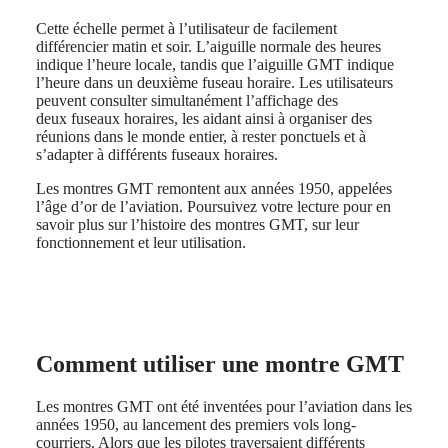
국
HYDROCONQUEST
Cette échelle permet à l’utilisateur de facilement
Hong
HYDROCONQUEST
différencier matin et soir. L’aiguille normale des heures
Kong
GMT
indique l’heure locale, tandis que l’aiguille GMT indique
SAR
l’heure dans un deuxième fuseau horaire. Les utilisateurs
Spirit
(
En
)
peuvent consulter simultanément l’affichage des
香
deux fuseaux horaires, les aidant ainsi à organiser des
LONGINES
港
réunions dans le monde entier, à rester ponctuels et à
SPIRIT
特
s’adapter à différents fuseaux horaires.
LONGINES
别
SPIRIT
Les montres GMT remontent aux années 1950, appelées
行
ZULU
l’âge d’or de l’aviation. Poursuivez votre lecture pour en
政
TIME
savoir plus sur l’histoire des montres GMT, sur leur
LONGINES
區
fonctionnement et leur utilisation.
SPIRIT
(
Zh
)
FLYBACK
India
LONGINES
日
SPIRIT
本
CHRONOGRAPH
澳
LONGINES
門
SPIRIT
Comment utiliser une montre GMT
特
PILOT
LONGINES
别
Les montres GMT ont été inventées pour l’aviation dans les
SPIRIT
行
années 1950, au lancement des premiers vols long-
PILOT
政
courriers. Alors que les pilotes traversaient différents
FLYBACK