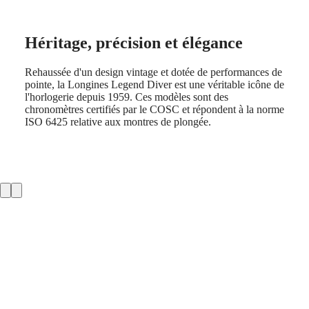
CHRON
Italia
LONGINES
Netherlands
PILOT
(
En
)
MAJETEK
Nederland
Héritage, précision et élégance
CONQUEST
(
Nl
)
HERITAGE
Norway
Rehaussée d'un design vintage et dotée de performances de
FLAGSHIP
Polska
pointe, la Longines Legend Diver est une véritable icône de
HERITAGE
Portugal
l'horlogerie depuis 1959. Ces modèles sont des
AVIGATION
Россия
chronomètres certifiés par le COSC et répondent à la norme
HERITAGE
España
ISO 6425 relative aux montres de plongée.
CLASSIC
Sweden
Toutes
Schweiz
les
(
De
)
montres
Suisse
Montres
(
Fr
)
pour
Svizzera
Homme
(
It
)
Montres
United
pour
Kingdom
Femme
Türkiye
Suggestions
Nouveautés
Toutes