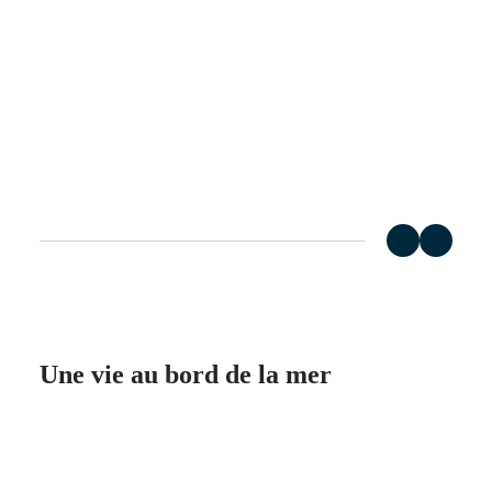
Montres
Afrique
Master
South
Africa
MASTER
Amérique
COLLECTION
MASTER
Canada
COLLECTION
(
En
)
CHRONOGRAPH
Canada
MASTER
(
Fr
)
COLLECTION
México
MOONPHASE
United
THE
States
LONGINES
MASTER
Asie-
COLLECTION
Pacifique
GMT
Australia
Conquest
Une vie au bord de la mer
中
CONQUEST
國
CONQUEST
⠀
대
CLASSIC
한
CONQUEST
민
CHRONOGRAPH