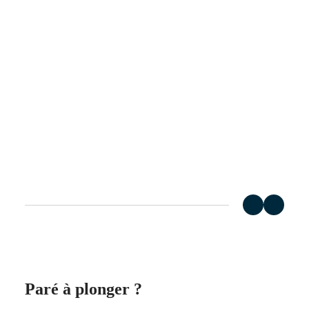
국
HYDROCONQUEST
Hong
HYDROCONQUEST
Kong
GMT
SAR
Spirit
(
En
)
香
LONGINES
港
SPIRIT
特
LONGINES
别
SPIRIT
行
ZULU
政
TIME
LONGINES
區
SPIRIT
(
Zh
)
FLYBACK
India
LONGINES
日
SPIRIT
本
CHRONOGRAPH
澳
LONGINES
門
SPIRIT
特
PILOT
LONGINES
别
SPIRIT
行
Paré à plonger ?
PILOT
政
FLYBACK