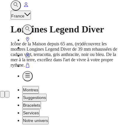
Aller
Ouvrir
Recherche
à
France
Mon
Longines Legend Diver
compte
Ouvrir
Recherche
Aller
Icône de la Maison depuis 65 ans, (re)découvrez les
à
montres Longines Legend Diver de 39 mm rehaussées de
cadran vert, terracotta, gris anthracite, noir ou bleu. De la
Point
Aller
mer à la terre, excellez dans l'art de vivre à votre propre
de
à
rythme.
Aller
vente
Mon
à
Ouvrir
compte
Panier
Menu
Montres
Suggestions
Bracelets
Services
Notre univers