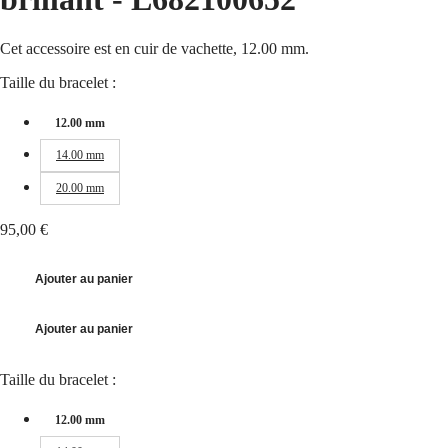
국
HYDROCONQUEST
Hong
HYDROCONQUEST
Kong
GMT
Cet accessoire est en cuir de vachette, 12.00 mm.
SAR
Spirit
(
En
)
Taille du bracelet :
香
LONGINES
港
12.00 mm
SPIRIT
特
LONGINES
14.00 mm
别
SPIRIT
行
ZULU
20.00 mm
政
TIME
LONGINES
區
95,00 €
SPIRIT
(
Zh
)
FLYBACK
India
LONGINES
日
Ajouter au panier
SPIRIT
本
CHRONOGRAPH
澳
LONGINES
Ajouter au panier
門
SPIRIT
特
PILOT
Taille du bracelet :
LONGINES
别
SPIRIT
行
PILOT
12.00 mm
政
FLYBACK