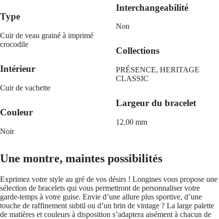
CHRON
Italia
Interchangeabilité
LONGINES
Netherlands
Type
PILOT
(
En
)
Non
MAJETEK
Nederland
CONQUEST
Cuir de veau grainé à imprimé
(
Nl
)
HERITAGE
crocodile
Norway
Collections
FLAGSHIP
Polska
HERITAGE
Portugal
Intérieur
PRÉSENCE, HERITAGE
AVIGATION
Россия
CLASSIC
HERITAGE
España
Cuir de vachette
CLASSIC
Sweden
Toutes
Schweiz
Largeur du bracelet
les
(
De
)
Couleur
montres
Suisse
12.00 mm
Montres
(
Fr
)
Noir
pour
Svizzera
Homme
(
It
)
Montres
United
Une montre, maintes possibilités
pour
Kingdom
Femme
Türkiye
Exprimez votre style au gré de vos désirs ! Longines vous propose une
Suggestions
sélection de bracelets qui vous permettront de personnaliser votre
garde-temps à votre guise. Envie d’une allure plus sportive, d’une
Nouveautés
touche de raffinement subtil ou d’un brin de vintage ? La large palette
de matières et couleurs à disposition s’adaptera aisément à chacun de
Toutes