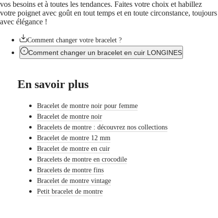
vos besoins et à toutes les tendances. Faites votre choix et habillez
les
votre poignet avec goût en tout temps et en toute circonstance, toujours
montres
avec élégance !
Montres
pour
Comment changer votre bracelet ?
Homme
Montres
Comment changer un bracelet en cuir LONGINES
pour
Femme
En savoir plus
Par
fonctions
Bracelet de montre noir pour femme
Par
Bracelet de montre noir
style
Bracelets de montre : découvrez nos collections
Par
Bracelet de montre 12 mm
couleur
Bracelet de montre en cuir
Bracelets de montre en crocodile
Bracelets
Bracelets de montre fins
Tous
Bracelet de montre vintage
les
Petit bracelet de montre
bracelets
Bracelets
NATO