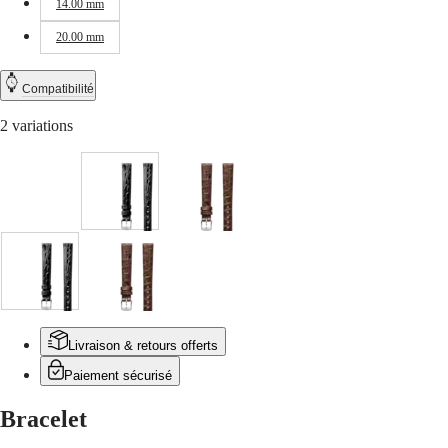
區
14.00 mm
Malaysia
Elegance
20.00 mm
Singapore
MINI
台
DOLCEVITA
湾
Compatibilité
LONGINES
地
DOLCEVITA
區
2 variations
LONGINES
ไทย
PRIMALUNA
FLAGSHIP
Europe
CLASSIC
Noir
Marron
EVIDENZA
Österreich
RECORD
Belgique
ELEGANT
(
Fr
)
COLLECTION
België
LA
Noir
Marron
(
Nl
)
GRANDE
Denmark
CLASSIQUE
Finland
France
Heritage
Livraison & retours offerts
Deutschland
Paiement sécurisé
LONGINES
Greece
LEGEND
(
En
)
DIVER
Ελλάδα
Bracelet
ULTRA-
(
El
)