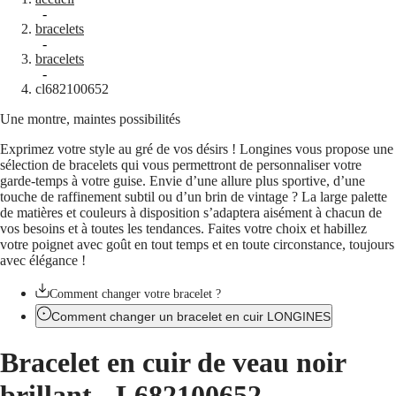
Montres
Afrique
-
bracelets
Master
South
-
Africa
bracelets
MASTER
-
Amérique
cl682100652
COLLECTION
MASTER
Une montre, maintes possibilités
Canada
COLLECTION
(
En
)
CHRONOGRAPH
Exprimez votre style au gré de vos désirs ! Longines vous propose une
Canada
MASTER
sélection de bracelets qui vous permettront de personnaliser votre
(
Fr
)
COLLECTION
garde-temps à votre guise. Envie d’une allure plus sportive, d’une
México
MOONPHASE
touche de raffinement subtil ou d’un brin de vintage ? La large palette
United
THE
de matières et couleurs à disposition s’adaptera aisément à chacun de
States
LONGINES
vos besoins et à toutes les tendances. Faites votre choix et habillez
MASTER
Asie-
votre poignet avec goût en tout temps et en toute circonstance, toujours
COLLECTION
Pacifique
avec élégance !
GMT
Australia
Conquest
Comment changer votre bracelet ?
中
Comment changer un bracelet en cuir LONGINES
CONQUEST
國
CONQUEST
대
Bracelet en cuir de veau noir
CLASSIC
한
CONQUEST
민
brillant
-
L682100652
CHRONOGRAPH