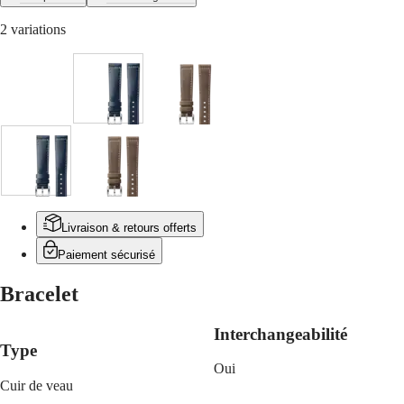
區
Malaysia
Elegance
2 variations
Singapore
MINI
台
DOLCEVITA
湾
LONGINES
地
Bleu
Beige
DOLCEVITA
區
LONGINES
ไทย
PRIMALUNA
FLAGSHIP
Europe
CLASSIC
Bleu
Beige
EVIDENZA
Österreich
RECORD
Belgique
ELEGANT
(
Fr
)
Livraison & retours offerts
COLLECTION
België
LA
Paiement sécurisé
(
Nl
)
GRANDE
Denmark
CLASSIQUE
Bracelet
Finland
France
Heritage
Deutschland
Interchangeabilité
LONGINES
Greece
Type
LEGEND
(
En
)
Oui
DIVER
Ελλάδα
Cuir de veau
ULTRA-
(
El
)