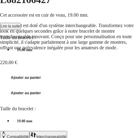
국
HYDROCONQUEST
Hong
HYDROCONQUEST
Kong
GMT
Cet accessoire est en cuir de veau, 19.00 mm.
SAR
Spirit
(
En
)
Ce bracelet est doté d'un système interchangeable. Transformez votre
Lire la suite
香
look en quelques secondes grâce à notre bracelet de montre
LONGINES
interchangeable innovant. Conçu pour une personnalisation en toute
港
Taille du bracelet :
SPIRIT
simplicité, il s'adapte parfaitement à une large gamme de montres,
特
LONGINES
offrant une polyvalence inégalée pour les amateurs de mode.
别
19.00 mm
SPIRIT
行
ZULU
220,00 €
政
TIME
LONGINES
區
SPIRIT
(
Zh
)
Ajouter au panier
FLYBACK
India
LONGINES
日
SPIRIT
本
Ajouter au panier
CHRONOGRAPH
澳
LONGINES
門
SPIRIT
Taille du bracelet :
特
PILOT
LONGINES
别
19.00 mm
SPIRIT
行
PILOT
政
FLYBACK
Compatibilité
Interchangeabilité