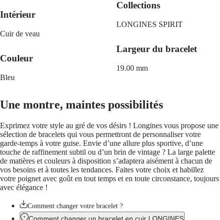
CHRON
Italia
Collections
LONGINES
Netherlands
Intérieur
PILOT
(
En
)
LONGINES SPIRIT
MAJETEK
Nederland
Cuir de veau
CONQUEST
(
Nl
)
HERITAGE
Norway
Largeur du bracelet
FLAGSHIP
Polska
Couleur
HERITAGE
Portugal
19.00 mm
AVIGATION
Россия
Bleu
HERITAGE
España
CLASSIC
Sweden
Toutes
Schweiz
Une montre, maintes possibilités
les
(
De
)
montres
Suisse
Montres
(
Fr
)
Exprimez votre style au gré de vos désirs ! Longines vous propose une
pour
Svizzera
sélection de bracelets qui vous permettront de personnaliser votre
Homme
(
It
)
garde-temps à votre guise. Envie d’une allure plus sportive, d’une
Montres
United
touche de raffinement subtil ou d’un brin de vintage ? La large palette
pour
Kingdom
de matières et couleurs à disposition s’adaptera aisément à chacun de
Femme
Türkiye
vos besoins et à toutes les tendances. Faites votre choix et habillez
votre poignet avec goût en tout temps et en toute circonstance, toujours
Suggestions
avec élégance !
Nouveautés
Comment changer votre bracelet ?
Toutes
Comment changer un bracelet en cuir LONGINES