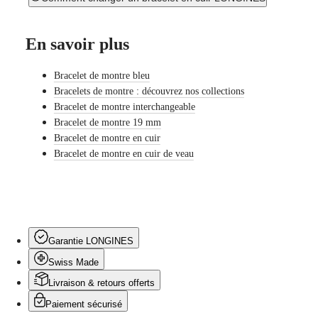
les
montres
Montres
En savoir plus
pour
Homme
Montres
Bracelet de montre bleu
pour
Bracelets de montre : découvrez nos collections
Femme
Bracelet de montre interchangeable
Bracelet de montre 19 mm
Par
fonctions
Bracelet de montre en cuir
Bracelet de montre en cuir de veau
Par
style
Par
couleur
Bracelets
Garantie LONGINES
Tous
Swiss Made
les
Livraison & retours offerts
bracelets
Bracelets
Paiement sécurisé
NATO