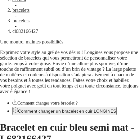
Montres
Afrique
-
bracelets
Master
South
-
Africa
bracelets
MASTER
-
Amérique
cl682166427
COLLECTION
MASTER
Une montre, maintes possibilités
Canada
COLLECTION
(
En
)
CHRONOGRAPH
Exprimez votre style au gré de vos désirs ! Longines vous propose une
Canada
MASTER
sélection de bracelets qui vous permettront de personnaliser votre
(
Fr
)
COLLECTION
garde-temps à votre guise. Envie d’une allure plus sportive, d’une
México
MOONPHASE
touche de raffinement subtil ou d’un brin de vintage ? La large palette
United
THE
de matières et couleurs à disposition s’adaptera aisément à chacun de
States
LONGINES
vos besoins et à toutes les tendances. Faites votre choix et habillez
MASTER
Asie-
votre poignet avec goût en tout temps et en toute circonstance, toujours
COLLECTION
Pacifique
avec élégance !
GMT
Australia
Conquest
Comment changer votre bracelet ?
中
Comment changer un bracelet en cuir LONGINES
CONQUEST
國
CONQUEST
대
Bracelet en cuir bleu semi mat
-
CLASSIC
한
CONQUEST
민
L682166427
CHRONOGRAPH