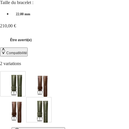
CLASSIC
Taille du bracelet :
한
CONQUEST
민
CHRONOGRAPH
22.00 mm
국
HYDROCONQUEST
Hong
HYDROCONQUEST
210,00 €
Kong
GMT
SAR
Spirit
(
En
)
Être averti(e)
香
LONGINES
港
SPIRIT
Compatibilité
特
LONGINES
别
SPIRIT
2 variations
行
ZULU
政
TIME
LONGINES
區
SPIRIT
(
Zh
)
Vert
Marron
FLYBACK
India
LONGINES
日
SPIRIT
本
CHRONOGRAPH
澳
LONGINES
Marron
Vert
門
SPIRIT
特
PILOT
LONGINES
别