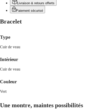
SPIRIT
行
Livraison & retours offerts
PILOT
政
FLYBACK
Paiement sécurisé
區
Malaysia
Elegance
Bracelet
Singapore
MINI
台
DOLCEVITA
湾
LONGINES
Type
地
DOLCEVITA
區
LONGINES
Cuir de veau
ไทย
PRIMALUNA
FLAGSHIP
Europe
CLASSIC
Intérieur
EVIDENZA
Österreich
RECORD
Cuir de veau
Belgique
ELEGANT
(
Fr
)
COLLECTION
België
Couleur
LA
(
Nl
)
GRANDE
Denmark
CLASSIQUE
Vert
Finland
France
Heritage
Deutschland
Une montre, maintes possibilités
LONGINES
Greece
LEGEND