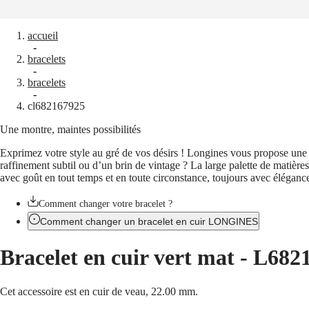
Notre univers
accueil
Montres
Afrique
-
bracelets
Master
South
-
Africa
bracelets
MASTER
-
Amérique
cl682167925
COLLECTION
MASTER
Une montre, maintes possibilités
Canada
COLLECTION
(
En
)
CHRONOGRAPH
Exprimez votre style au gré de vos désirs ! Longines vous propose une s
Canada
MASTER
raffinement subtil ou d’un brin de vintage ? La large palette de matières
(
Fr
)
COLLECTION
avec goût en tout temps et en toute circonstance, toujours avec élégance
México
MOONPHASE
United
THE
States
Comment changer votre bracelet ?
LONGINES
MASTER
Comment changer un bracelet en cuir LONGINES
Asie-
COLLECTION
Pacifique
GMT
Bracelet en cuir vert mat
-
L682
Australia
Conquest
中
CONQUEST
國
Cet accessoire est en cuir de veau, 22.00 mm.
CONQUEST
대