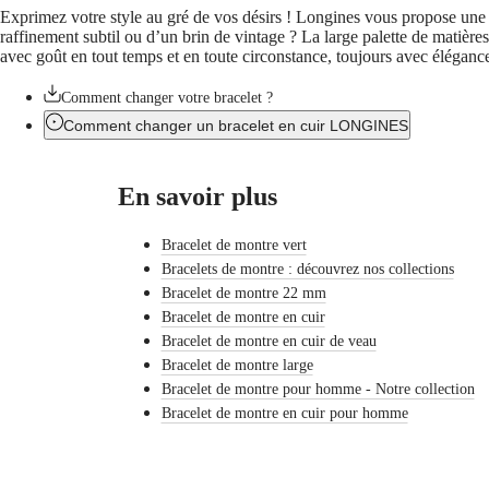
(
En
)
Exprimez votre style au gré de vos désirs ! Longines vous propose une s
DIVER
Ελλάδα
raffinement subtil ou d’un brin de vintage ? La large palette de matières
ULTRA-
(
El
)
avec goût en tout temps et en toute circonstance, toujours avec élégance
CHRON
Italia
LONGINES
Netherlands
PILOT
(
En
)
Comment changer votre bracelet ?
MAJETEK
Nederland
Comment changer un bracelet en cuir LONGINES
CONQUEST
(
Nl
)
HERITAGE
Norway
FLAGSHIP
Polska
En savoir plus
HERITAGE
Portugal
AVIGATION
Россия
HERITAGE
España
Bracelet de montre vert
CLASSIC
Sweden
Bracelets de montre : découvrez nos collections
Toutes
Schweiz
Bracelet de montre 22 mm
les
(
De
)
montres
Suisse
Bracelet de montre en cuir
Montres
(
Fr
)
Bracelet de montre en cuir de veau
pour
Svizzera
Bracelet de montre large
Homme
(
It
)
Bracelet de montre pour homme - Notre collection
Montres
United
pour
Kingdom
Bracelet de montre en cuir pour homme
Femme
Türkiye
Suggestions