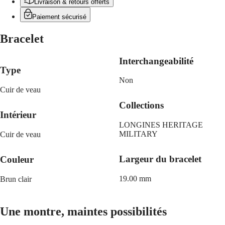
區
Livraison & retours offerts
Malaysia
Elegance
Paiement sécurisé
Singapore
MINI
台
Bracelet
DOLCEVITA
湾
LONGINES
地
DOLCEVITA
Interchangeabilité
區
LONGINES
Type
ไทย
PRIMALUNA
Non
FLAGSHIP
Cuir de veau
Europe
CLASSIC
EVIDENZA
Collections
Österreich
RECORD
Intérieur
Belgique
ELEGANT
LONGINES HERITAGE
(
Fr
)
COLLECTION
MILITARY
Cuir de veau
België
LA
(
Nl
)
GRANDE
Denmark
CLASSIQUE
Largeur du bracelet
Couleur
Finland
France
Heritage
19.00 mm
Brun clair
Deutschland
LONGINES
Greece
LEGEND
(
En
)
DIVER
Ελλάδα
Une montre, maintes possibilités
ULTRA-
(
El
)