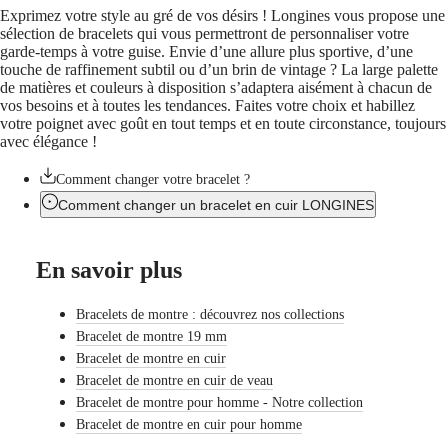
CHRON
Italia
Exprimez votre style au gré de vos désirs ! Longines vous propose une
LONGINES
Netherlands
sélection de bracelets qui vous permettront de personnaliser votre
PILOT
(
En
)
garde-temps à votre guise. Envie d’une allure plus sportive, d’une
MAJETEK
Nederland
touche de raffinement subtil ou d’un brin de vintage ? La large palette
CONQUEST
(
Nl
)
de matières et couleurs à disposition s’adaptera aisément à chacun de
HERITAGE
Norway
vos besoins et à toutes les tendances. Faites votre choix et habillez
FLAGSHIP
Polska
votre poignet avec goût en tout temps et en toute circonstance, toujours
HERITAGE
Portugal
avec élégance !
AVIGATION
Россия
HERITAGE
España
CLASSIC
Comment changer votre bracelet ?
Sweden
Toutes
Schweiz
Comment changer un bracelet en cuir LONGINES
les
(
De
)
montres
Suisse
Montres
(
Fr
)
En savoir plus
pour
Svizzera
Homme
(
It
)
Montres
United
Bracelets de montre : découvrez nos collections
pour
Kingdom
Bracelet de montre 19 mm
Femme
Türkiye
Bracelet de montre en cuir
Suggestions
Bracelet de montre en cuir de veau
Bracelet de montre pour homme - Notre collection
Nouveautés
Bracelet de montre en cuir pour homme
Toutes