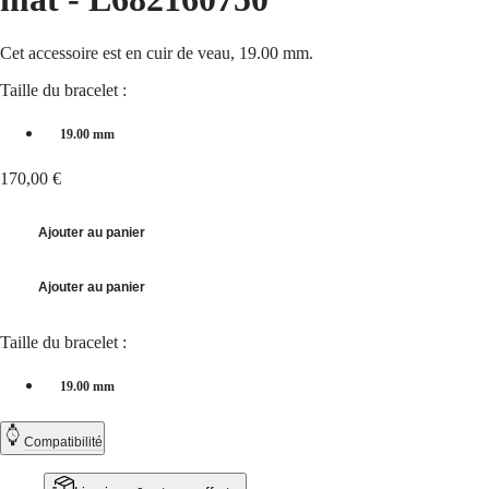
국
HYDROCONQUEST
Hong
HYDROCONQUEST
Kong
GMT
Cet accessoire est en cuir de veau, 19.00 mm.
SAR
Spirit
(
En
)
Taille du bracelet :
香
LONGINES
港
19.00 mm
SPIRIT
特
LONGINES
别
170,00 €
SPIRIT
行
ZULU
政
TIME
Ajouter au panier
LONGINES
區
SPIRIT
(
Zh
)
FLYBACK
India
Ajouter au panier
LONGINES
日
SPIRIT
本
CHRONOGRAPH
Taille du bracelet :
澳
LONGINES
門
SPIRIT
19.00 mm
特
PILOT
LONGINES
别
SPIRIT
Compatibilité
行
PILOT
政
FLYBACK