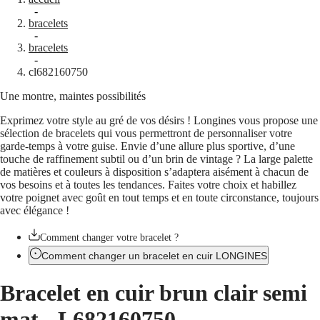
Montres
Afrique
-
bracelets
Master
South
-
Africa
bracelets
MASTER
-
Amérique
cl682160750
COLLECTION
MASTER
Une montre, maintes possibilités
Canada
COLLECTION
(
En
)
CHRONOGRAPH
Exprimez votre style au gré de vos désirs ! Longines vous propose une
Canada
MASTER
sélection de bracelets qui vous permettront de personnaliser votre
(
Fr
)
COLLECTION
garde-temps à votre guise. Envie d’une allure plus sportive, d’une
México
MOONPHASE
touche de raffinement subtil ou d’un brin de vintage ? La large palette
United
THE
de matières et couleurs à disposition s’adaptera aisément à chacun de
States
LONGINES
vos besoins et à toutes les tendances. Faites votre choix et habillez
MASTER
Asie-
votre poignet avec goût en tout temps et en toute circonstance, toujours
COLLECTION
Pacifique
avec élégance !
GMT
Australia
Conquest
Comment changer votre bracelet ?
中
Comment changer un bracelet en cuir LONGINES
CONQUEST
國
CONQUEST
대
Bracelet en cuir brun clair semi
CLASSIC
한
CONQUEST
민
mat
-
L682160750
CHRONOGRAPH