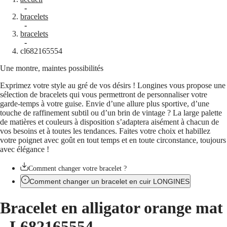
Montres
Afrique
-
bracelets
Master
South
-
Africa
bracelets
MASTER
-
Amérique
cl682165554
COLLECTION
MASTER
Une montre, maintes possibilités
Canada
COLLECTION
(
En
)
CHRONOGRAPH
Exprimez votre style au gré de vos désirs ! Longines vous propose une
Canada
MASTER
sélection de bracelets qui vous permettront de personnaliser votre
(
Fr
)
COLLECTION
garde-temps à votre guise. Envie d’une allure plus sportive, d’une
México
MOONPHASE
touche de raffinement subtil ou d’un brin de vintage ? La large palette
United
THE
de matières et couleurs à disposition s’adaptera aisément à chacun de
States
LONGINES
vos besoins et à toutes les tendances. Faites votre choix et habillez
MASTER
Asie-
votre poignet avec goût en tout temps et en toute circonstance, toujours
COLLECTION
Pacifique
avec élégance !
GMT
Australia
Conquest
Comment changer votre bracelet ?
中
Comment changer un bracelet en cuir LONGINES
CONQUEST
國
CONQUEST
대
Bracelet en alligator orange mat
CLASSIC
한
CONQUEST
민
-
L682165554
CHRONOGRAPH