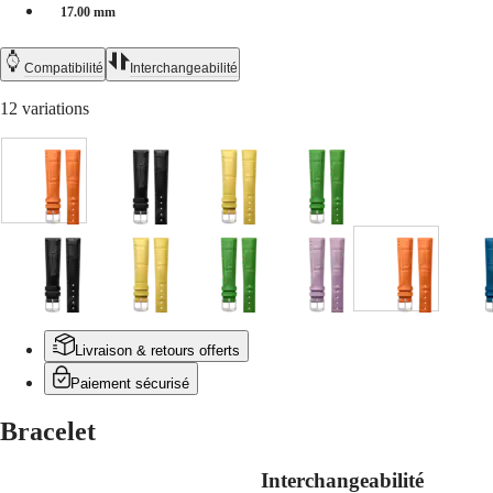
區
17.00 mm
Malaysia
Elegance
Singapore
MINI
台
Compatibilité
Interchangeabilité
DOLCEVITA
湾
LONGINES
12 variations
地
DOLCEVITA
區
LONGINES
ไทย
PRIMALUNA
FLAGSHIP
Orange
Noir
Jaune
Vert
Europe
CLASSIC
EVIDENZA
Österreich
RECORD
Belgique
ELEGANT
(
Fr
)
Lilas
Noir
Bleu
Jaune
Orange
Vert
Rouge
Lilas
Orange
B
COLLECTION
België
LA
(
Nl
)
GRANDE
Denmark
CLASSIQUE
Livraison & retours offerts
Finland
Vert
Blanc
Bleu
Doré
France
Heritage
Paiement sécurisé
Deutschland
LONGINES
Greece
Bracelet
LEGEND
(
En
)
DIVER
Ελλάδα
ULTRA-
(
El
)
Interchangeabilité