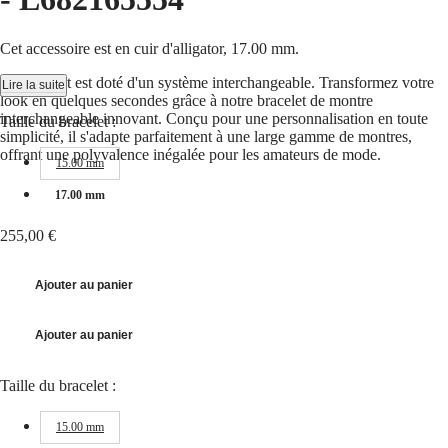
국
HYDROCONQUEST
Hong
HYDROCONQUEST
Kong
GMT
Cet accessoire est en cuir d'alligator, 17.00 mm.
SAR
Spirit
(
En
)
Ce bracelet est doté d'un système interchangeable. Transformez votre
Lire la suite
香
look en quelques secondes grâce à notre bracelet de montre
LONGINES
interchangeable innovant. Conçu pour une personnalisation en toute
港
Taille du bracelet :
SPIRIT
simplicité, il s'adapte parfaitement à une large gamme de montres,
特
LONGINES
offrant une polyvalence inégalée pour les amateurs de mode.
别
15.00 mm
SPIRIT
行
ZULU
17.00 mm
政
TIME
LONGINES
區
255,00 €
SPIRIT
(
Zh
)
FLYBACK
India
LONGINES
日
Ajouter au panier
SPIRIT
本
CHRONOGRAPH
澳
LONGINES
Ajouter au panier
門
SPIRIT
特
PILOT
LONGINES
Taille du bracelet :
别
SPIRIT
行
PILOT
政
15.00 mm
FLYBACK