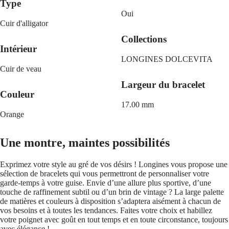
CHRON
Italia
Type
LONGINES
Netherlands
Oui
PILOT
(
En
)
Cuir d'alligator
MAJETEK
Nederland
CONQUEST
(
Nl
)
Collections
HERITAGE
Norway
Intérieur
FLAGSHIP
Polska
LONGINES DOLCEVITA
HERITAGE
Portugal
Cuir de veau
AVIGATION
Россия
HERITAGE
España
Largeur du bracelet
CLASSIC
Sweden
Couleur
Toutes
Schweiz
17.00 mm
les
(
De
)
Orange
montres
Suisse
Montres
(
Fr
)
pour
Svizzera
Une montre, maintes possibilités
Homme
(
It
)
Montres
United
Exprimez votre style au gré de vos désirs ! Longines vous propose une
pour
Kingdom
sélection de bracelets qui vous permettront de personnaliser votre
Femme
Türkiye
garde-temps à votre guise. Envie d’une allure plus sportive, d’une
touche de raffinement subtil ou d’un brin de vintage ? La large palette
Suggestions
de matières et couleurs à disposition s’adaptera aisément à chacun de
Nouveautés
vos besoins et à toutes les tendances. Faites votre choix et habillez
votre poignet avec goût en tout temps et en toute circonstance, toujours
Toutes
avec élégance !