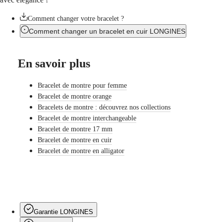
les
montres
Comment changer votre bracelet ?
Montres
Comment changer un bracelet en cuir LONGINES
pour
Homme
Montres
pour
En savoir plus
Femme
Bracelet de montre pour femme
Par
fonctions
Bracelet de montre orange
Bracelets de montre : découvrez nos collections
Par
Bracelet de montre interchangeable
style
Bracelet de montre 17 mm
Par
Bracelet de montre en cuir
couleur
Bracelet de montre en alligator
Bracelets
Tous
les
bracelets
Bracelets
Garantie LONGINES
NATO