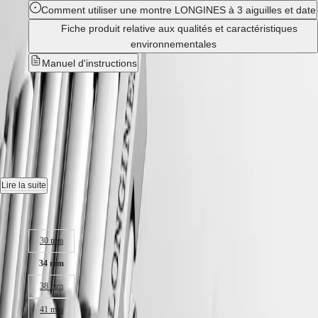
국
HYDROCONQUEST
Comment utiliser une montre LONGINES à 3 aiguilles et date
Hong
HYDROCONQUEST
Fiche produit relative aux qualités et caractéristiques
Kong
GMT
SAR
environnementales
Spirit
(
En
)
Manuel d'instructions
香
LONGINES
港
Nouveau
SPIRIT
特
LONGINES
别
CONQUEST
-
L3.460.4.92.6
SPIRIT
行
ZULU
政
TIME
LONGINES
區
Montre quartz, Ø 34.00 mm, acier, L3.460.4.92.6
SPIRIT
(
Zh
)
FLYBACK
Date.
India
Lire la suite
LONGINES
日
Étanche à 10 bar, glace saphir résistante aux rayures, avec plusieurs
SPIRIT
Taille du boitier :
本
couches de revêtement antireflet des deux côtés.
CHRONOGRAPH
澳
LONGINES
30 mm
門
Cadran bleu menthe sablé.
SPIRIT
特
PILOT
34 mm
Bracelet en acier, avec fermoir déployant triple sécurité et mécanisme
LONGINES
别
d'ouverture actionné par des poussoirs.
SPIRIT
38 mm
行
PILOT
政
FLYBACK
41 mm