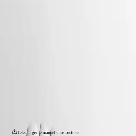
Montres
Afrique
-
montres
Master
South
-
Africa
conquest
MASTER
-
Amérique
conquest
COLLECTION
-
MASTER
Canada
l34604926
COLLECTION
(
En
)
CHRONOGRAPH
Canada
MASTER
CONQUEST
(
Fr
)
COLLECTION
México
MOONPHASE
Montre de tous les jours par excellence, la Conquest a également été la
United
THE
première collection Longines à avoir été protégée par l'Institut fédéral
States
LONGINES
de la propriété intellectuelle en 1954. Elle a depuis évolué dans son
MASTER
design et ses technologies tout en restant fidèle à son identité d'origine,
Asie-
COLLECTION
révélant un mélange harmonieux entre audace, design contemporain et
Pacifique
GMT
élégance sportive. Chaque montre Conquest témoigne de l'engagement
sans faille de Longines pour la performance et l'excellence horlogère.
Australia
Conquest
Avec ses modèles polyvalents, la gamme Conquest témoigne de
中
l'engagement de Longines à créer des montres pour chaque facette de
CONQUEST
國
la vie. La collection se décline dans divers matériaux et coloris ainsi
CONQUEST
대
que dans différentes tailles.
CLASSIC
한
CONQUEST
민
Télécharger le manuel d'instructions
CHRONOGRAPH