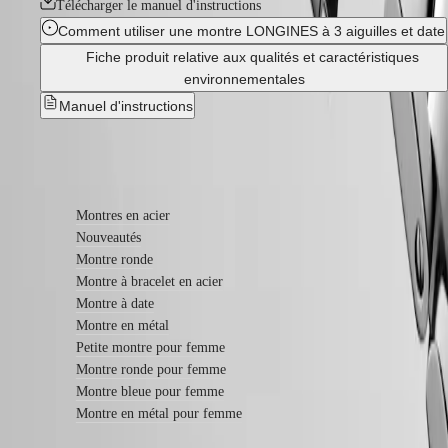
Bracelets
Télécharger le manuel d'instructions
en
Comment utiliser une montre LONGINES à 3 aiguilles et date
cuir
Fiche produit relative aux qualités et caractéristiques
Bracelets
en
environnementales
caoutchouc
Manuel d'instructions
Services
Instructions
En savoir plus
d’entretien
Envoyez-
Montres en acier
nous
votre
Nouveautés
montre
Montre ronde
Tarifs
Montre à bracelet en acier
de
Montre à date
service
Garantie
Montre en métal
Trouver
Petite montre pour femme
un
Montre ronde pour femme
centre
Montre bleue pour femme
de
Montre en métal pour femme
service
Contactez-