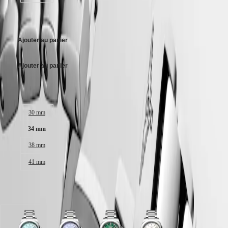
區
Malaysia
Elegance
1 450,00 €
Singapore
MINI
台
DOLCEVITA
湾
Ajouter au panier
LONGINES
地
DOLCEVITA
區
LONGINES
Ajouter au panier
ไทย
PRIMALUNA
FLAGSHIP
Taille du boitier :
Europe
CLASSIC
EVIDENZA
Österreich
RECORD
30 mm
Belgique
ELEGANT
(
Fr
)
34 mm
COLLECTION
België
LA
38 mm
(
Nl
)
GRANDE
Denmark
CLASSIQUE
41 mm
Finland
France
Heritage
Deutschland
6 variations
LONGINES
Greece
LEGEND
(
En
)
DIVER
Ελλάδα
ULTRA-
(
El
)