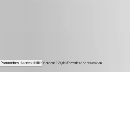
pour
Homme
Montres
pour
Femme
Toutes
les
montres
Paramètres d'accessibilité
Mentions Légales
Formulaire de rétractation
© 2026 LONGINES Watch Co. Francillon Ltd., Tous les droits sont réservés