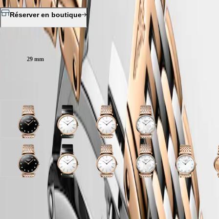
區
Malaysia
Elegance
Réserver en boutique
Singapore
MINI
台
DOLCEVITA
湾
Taille du boitier :
LONGINES
地
DOLCEVITA
區
29 mm
LONGINES
ไทย
PRIMALUNA
FLAGSHIP
10 variations
Europe
CLASSIC
EVIDENZA
Österreich
RECORD
Belgique
ELEGANT
cadran
cadran
cadran
cadran
(
Fr
)
COLLECTION
Noir
Blanc
Blanc
Nacre
België
LA
laqué
avec
avec
blanche
(
Nl
)
GRANDE
poli
bracelet
bracelet
avec
Denmark
CLASSIQUE
avec
Noir
Acier
bracelet
Finland
cadran
cadran
cadran
cadran
cadran
cadran
cadran
cadran
cadran
c
bracelet
Cuir
et
Acier
France
Heritage
Nacre
Noir
Rouge
Blanc
Vert
Blanc
Rouge
Nacre
Nacre
R
Acier
d'alligator
traitement
et
Deutschland
blanche
laqué
avec
avec
soleillé
avec
avec
blanche
blanche
a
LONGINES
et
PVD
traitement
Greece
avec
poli
bracelet
bracelet
avec
bracelet
bracelet
avec
avec
b
LEGEND
traitement
rouge
PVD
(
En
)
Garantie LONGINES de 2 ans
bracelet
avec
Revêtement
Noir
bracelet
Acier
Acier
bracelet
bracelet
R
cadran
cadran
DIVER
PVD
rouge
Ελλάδα
Revêtement
bracelet
PVD
Cuir
Acier
et
et
Acier
Revêtement
Bleu
Brun
Swiss Made
ULTRA-
rouge
(
El
)
PVD
Acier
rouge
d'alligator
et
traitement
traitement
et
PVD
r
soleillé
"soleil"