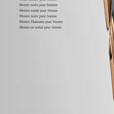
Bracelets
Montre noire pour homme
en
cuir
Montre ronde pour femme
Bracelets
Montre noire pour femme
en
Montre Diamants pour femme
caoutchouc
Montre en métal pour femme
Services
Instructions
d’entretien
Envoyez-
nous
Garantie LONGINES de 2 ans
votre
montre
Swiss Made
Tarifs
de
Livraison & retours offerts
service
Paiement sécurisé
Garantie
Trouver
Suivez-nous
un
centre
de
service
Contactez-