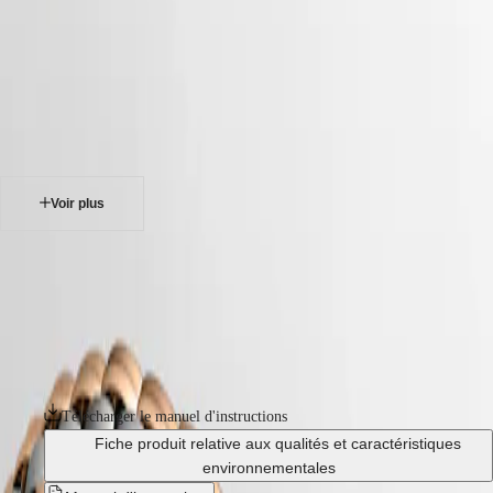
Montres
Afrique
-
montres
Master
South
-
Africa
elegance
MASTER
-
Amérique
la grande classique de longines
COLLECTION
-
MASTER
Canada
l45121577
COLLECTION
(
En
)
CHRONOGRAPH
Canada
MASTER
Voir plus
(
Fr
)
COLLECTION
México
MOONPHASE
United
THE
LA GRANDE CLASSIQUE DE LONGINES
States
LONGINES
MASTER
La Grande Classique de Longines a joué un rôle majeur dans la
Asie-
COLLECTION
renommée de la marque au sablier ailé dans le monde entier. Symbole
Pacifique
GMT
de l'élégance classique et du raffinement intemporel de Longines, cette
ligne lancée en 1992 se caractérise par un profil fin, un boîtier rond
Australia
Conquest
épuré et sa diversité de diamètres, de ses matériaux et de ses coloris.
中
CONQUEST
國
Télécharger le manuel d'instructions
CONQUEST
대
CLASSIC
Fiche produit relative aux qualités et caractéristiques
한
CONQUEST
environnementales
민
CHRONOGRAPH