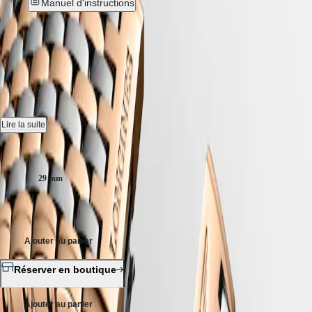
국
Manuel d'instructions
HYDROCONQUEST
Hong
HYDROCONQUEST
Kong
GMT
LA GRANDE CLASSIQUE DE
SAR
Spirit
(
En
)
LONGINES
-
L4.512.1.57.7
香
LONGINES
港
SPIRIT
特
Montre quartz, Ø 29.00 mm, pvd rose, L4.512.1.57.7
LONGINES
别
SPIRIT
Étanche à 3 bar, glace saphir résistante aux rayures.
Lire la suite
行
ZULU
政
TIME
Cadran noir laqué poli.
Taille du boitier :
LONGINES
區
SPIRIT
(
Zh
)
Bracelet en acier et traitement pvd rouge, avec fermoir déployant triple
FLYBACK
29 mm
India
sécurité et mécanisme d'ouverture actionné par des poussoirs.
LONGINES
日
SPIRIT
1 850,00 €
本
CHRONOGRAPH
澳
LONGINES
門
SPIRIT
Ajouter au panier
特
PILOT
LONGINES
别
Réserver en boutique
SPIRIT
行
PILOT
政
FLYBACK
Ajouter au panier