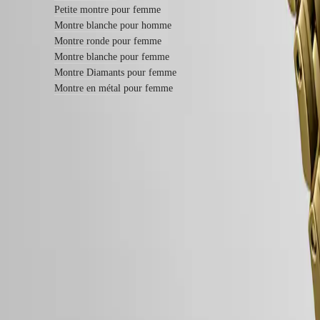
Bracelets
Petite montre pour femme
en
Montre blanche pour homme
cuir
Montre ronde pour femme
Bracelets
en
Montre blanche pour femme
caoutchouc
Montre Diamants pour femme
Montre en métal pour femme
Services
Instructions
d’entretien
Envoyez-
nous
votre
Garantie LONGINES de 2 ans
montre
Tarifs
Swiss Made
de
Livraison & retours offerts
service
Garantie
Paiement sécurisé
Trouver
un
Suivez-nous
centre
de
service
Contactez-