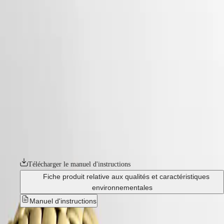
Montres
Afrique
-
montres
Master
South
-
Africa
elegance
MASTER
-
Amérique
la grande classique de longines
COLLECTION
-
MASTER
Canada
l45122878
COLLECTION
(
En
)
CHRONOGRAPH
Canada
MASTER
LA GRANDE CLASSIQUE DE LONGINES
(
Fr
)
COLLECTION
México
MOONPHASE
La Grande Classique de Longines a joué un rôle majeur dans la
United
THE
renommée de la marque au sablier ailé dans le monde entier. Symbole
States
LONGINES
de l'élégance classique et du raffinement intemporel de Longines, cette
MASTER
ligne lancée en 1992 se caractérise par un profil fin, un boîtier rond
Asie-
COLLECTION
épuré et sa diversité de diamètres, de ses matériaux et de ses coloris.
Pacifique
GMT
Australia
Télécharger le manuel d'instructions
Conquest
中
Fiche produit relative aux qualités et caractéristiques
CONQUEST
國
environnementales
CONQUEST
대
Manuel d'instructions
CLASSIC
한
CONQUEST
민
CHRONOGRAPH