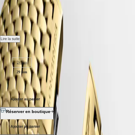
LA GRANDE CLASSIQUE DE
국
HYDROCONQUEST
Hong
HYDROCONQUEST
LONGINES
-
L4.512.2.87.8
Kong
GMT
SAR
Spirit
(
En
)
Montre quartz, Ø 29.00 mm, pvd jaune, L4.512.2.87.8
香
LONGINES
港
Étanche à 3 bar, glace saphir résistante aux rayures.
Lire la suite
SPIRIT
特
LONGINES
Cadran nacre blanche.
别
Taille du boitier :
SPIRIT
行
ZULU
Bracelet en pvd jaune, avec fermoir déployant triple sécurité et
政
TIME
24 mm
mécanisme d'ouverture actionné par des poussoirs.
LONGINES
區
SPIRIT
29 mm
(
Zh
)
FLYBACK
India
LONGINES
2 050,00 €
日
SPIRIT
本
CHRONOGRAPH
澳
LONGINES
Ajouter au panier
門
SPIRIT
特
PILOT
Réserver en boutique
LONGINES
别
SPIRIT
行
PILOT
Ajouter au panier
政
FLYBACK