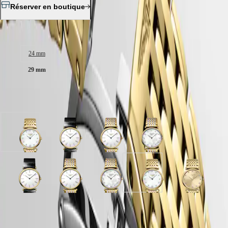
區
Réserver en boutique
Malaysia
Elegance
Singapore
MINI
台
Taille du boitier :
DOLCEVITA
湾
LONGINES
地
24 mm
DOLCEVITA
區
LONGINES
29 mm
ไทย
PRIMALUNA
FLAGSHIP
Europe
CLASSIC
5 variations
EVIDENZA
Österreich
RECORD
Belgique
ELEGANT
(
Fr
)
COLLECTION
cadran
cadran
cadran
cadran
België
LA
Nacre
Blanc
Blanc
Nacre
(
Nl
)
GRANDE
blanche
avec
avec
blanche
Denmark
CLASSIQUE
avec
bracelet
bracelet
avec
Finland
bracelet
Noir
Acier
bracelet
France
Heritage
cadran
cadran
cadran
cadran
cadran
cadran
PVD
Cuir
et
Acier
Deutschland
Blanc
Doré
Blanc
Nacre
Nacre
Doré
jaune
d'alligator
PVD
et
LONGINES
Greece
avec
avec
avec
blanche
blanche
avec
jaune
PVD
LEGEND
(
En
)
bracelet
bracelet
bracelet
avec
avec
bracelet
jaune
DIVER
Ελλάδα
Garantie LONGINES de 2 ans
Noir
PVD
Acier
bracelet
bracelet
PVD
ULTRA-
(
El
)
Cuir
jaune
et
Acier
PVD
jaune
Swiss Made