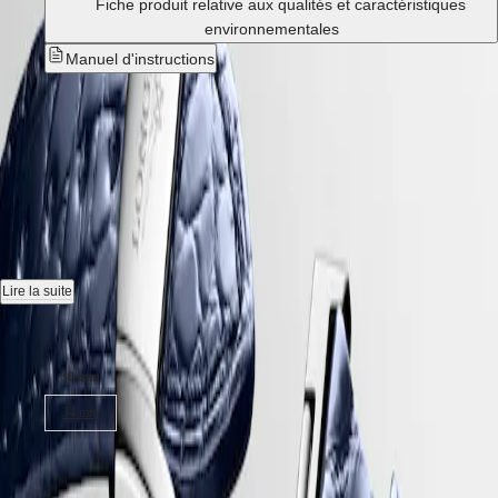
국
Fiche produit relative aux qualités et caractéristiques
HYDROCONQUEST
Hong
HYDROCONQUEST
environnementales
Kong
GMT
Manuel d'instructions
SAR
Spirit
(
En
)
Nouveau
香
LONGINES
港
LONGINES MASTER
SPIRIT
特
LONGINES
别
SPIRIT
COLLECTION
-
L2.449.4.87.2
行
ZULU
政
TIME
LONGINES
區
Montre automatique, Ø 30.00 mm, acier, L2.449.4.87.2
SPIRIT
(
Zh
)
FLYBACK
Date, mouvement mécanique à remontage automatique oscillant à
India
Lire la suite
LONGINES
28 800 vibrations par heure, équipé d'un ressort spiral en monocristal
日
SPIRIT
de silicium et doté d'une réserve de marche jusqu'à 45 heures.
Taille du boitier :
本
CHRONOGRAPH
澳
LONGINES
Étanche à 3 bar, glace saphir résistante aux rayures, avec plusieurs
30 mm
門
SPIRIT
couches de revêtement antireflet des deux côtés.
特
PILOT
34 mm
Cadran nacre blanche.
LONGINES
别
SPIRIT
行
2 750,00 €
Bracelet en cuir d'alligator, avec boucle déployante triple sécurité et
PILOT
政
mécanisme d'ouverture à poussoirs doté d'un système d'ajustement .
FLYBACK