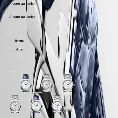
區
Ajouter au panier
Malaysia
Elegance
Singapore
MINI
台
Ajouter au panier
DOLCEVITA
湾
LONGINES
地
DOLCEVITA
Taille du boitier :
區
LONGINES
ไทย
PRIMALUNA
30 mm
FLAGSHIP
Europe
CLASSIC
34 mm
EVIDENZA
Österreich
RECORD
Belgique
ELEGANT
3 variations
(
Fr
)
COLLECTION
België
LA
(
Nl
)
GRANDE
Denmark
CLASSIQUE
cadran
cadran
cadran
Finland
Nacre
Argenté
Nacre
France
Heritage
blanche
"grain
blanche
Deutschland
avec
d'orge"
avec
LONGINES
Greece
bracelet
avec
bracelet
LEGEND
(
En
)
cadran
cadran
cadran
Bleu
bracelet
Acier
DIVER
Ελλάδα
Argenté
Nacre
Nacre
Cuir
Acier
ULTRA-
(
El
)
"grain
blanche
blanche
d'alligator