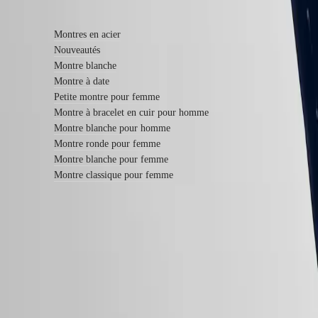
En savoir plus
Bracelets
en
cuir
Montres en acier
Bracelets
Nouveautés
en
Montre blanche
caoutchouc
Montre à date
Services
Petite montre pour femme
Montre à bracelet en cuir pour homme
Instructions
Montre blanche pour homme
d’entretien
Envoyez-
Montre ronde pour femme
nous
Montre blanche pour femme
votre
Montre classique pour femme
montre
Tarifs
de
service
Garantie
Trouver
un
Garantie LONGINES de 5 ans
centre
de
Swiss Made
service
Livraison & retours offerts
Contactez-