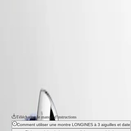
Montres
Afrique
-
montres
Master
South
-
Africa
master
MASTER
-
Amérique
longines master collection
COLLECTION
-
MASTER
Canada
l24494872
COLLECTION
(
En
)
CHRONOGRAPH
Canada
MASTER
LONGINES MASTER COLLECTION
(
Fr
)
COLLECTION
México
MOONPHASE
La collection Longines Master incarne le summum du savoir-faire
United
THE
horloger et de l'élégance intemporelle. Cette ligne emblématique se
States
LONGINES
compose d'une gamme de modèles soigneusement fabriqués, chacun
MASTER
incarnant l'engagement sans faille de Longines en matière de style et
Asie-
COLLECTION
d'excellence technique. De la simplicité classique du cadran aux
Pacifique
GMT
mouvements mécaniques complexes, chaque élément est empreint d'un
luxe discret. Qu'elles soient ornées de complications sophistiquées ou
Australia
Conquest
dotées d'un design épuré et élégant, ces montres témoignent de
中
l'héritage et de l'expertise de Longines en matière d'horlogerie.
CONQUEST
國
CONQUEST
대
Télécharger le manuel d'instructions
CLASSIC
한
CONQUEST
Comment utiliser une montre LONGINES à 3 aiguilles et date
민
CHRONOGRAPH