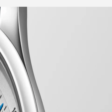
ose d'une gamme de modèles soigneusement fabriqués, chacun incarnant
niques complexes, chaque élément est empreint d'un luxe discret.
tise de Longines en matière d'horlogerie.