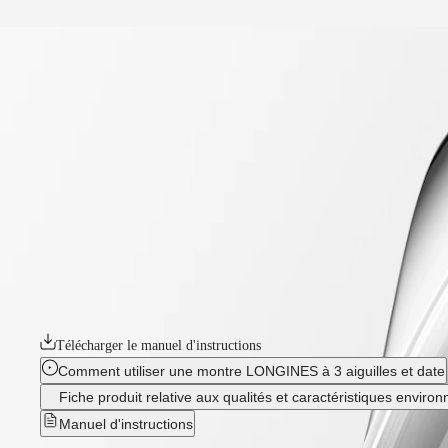
Notre univers
accueil
Montres
Afrique
-
montres
Master
South
-
Africa
master
MASTER
-
Amérique
longines master collection
COLLECTION
-
MASTER
Canada
l29494732
COLLECTION
(
En
)
CHRONOGRAPH
Canada
MASTER
LONGINES MASTER COLLECTION
(
Fr
)
COLLECTION
México
MOONPHASE
La collection Longines Master incarne le summum du savoir-faire horl
United
THE
l'engagement sans faille de Longines en matière de style et d'excellen
States
LONGINES
Qu'elles soient ornées de complications sophistiquées ou dotées d'un des
MASTER
Asie-
COLLECTION
Télécharger le manuel d'instructions
Pacifique
GMT
Comment utiliser une montre LONGINES à 3 aiguilles et date
Australia
Conquest
Fiche produit relative aux qualités et caractéristiques enviro
中
CONQUEST
國
Manuel d'instructions
CONQUEST
대