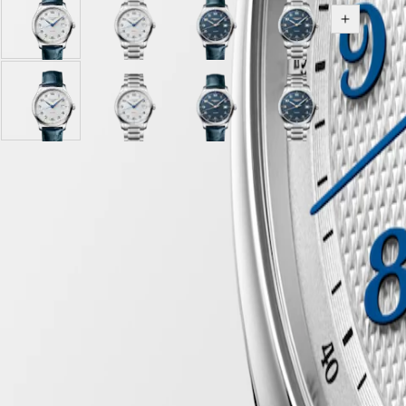
SPIRIT
行
PILOT
cadran
cadran
cadran
cadran
Voir toutes
政
FLYBACK
Argenté
Argenté
Blue
Blue
區
"grain
"grain
"barleycorn"
"barleycorn"
Malaysia
Elegance
d'orge"
d'orge"
avec
avec
Singapore
avec
avec
bracelet
bracelet
MINI
台
bracelet
cadran
bracelet
cadran
Bleu
cadran
Acier
cadran
Hide variations
DOLCEVITA
湾
Bleu
Argenté
Acier
Argenté
Cuir
Blue
Blue
LONGINES
地
Cuir
"grain
"grain
d'alligator
"barleycorn"
"barleycorn"
DOLCEVITA
d'alligator
d'orge"
d'orge"
avec
avec
區
LONGINES
avec
avec
bracelet
bracelet
Garantie LONGINES de 5 ans
ไทย
PRIMALUNA
bracelet
bracelet
Bleu
Acier
FLAGSHIP
Swiss Made
Bleu
Acier
Cuir
Europe
CLASSIC
Cuir
d'alligator
Livraison & retours offerts
EVIDENZA
d'alligator
Österreich
RECORD
Paiement sécurisé
Belgique
ELEGANT
(
Fr
)
COLLECTION
België
LA
Boîtier
(
Nl
)
GRANDE
Denmark
CLASSIQUE
Finland
France
Heritage
Deutschland
Cadran & aiguilles
LONGINES
Greece
LEGEND