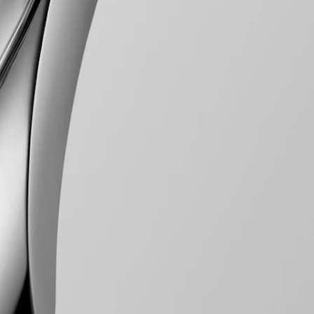
ose d'une gamme de modèles soigneusement fabriqués, chacun incarnant
niques complexes, chaque élément est empreint d'un luxe discret.
tise de Longines en matière d'horlogerie.