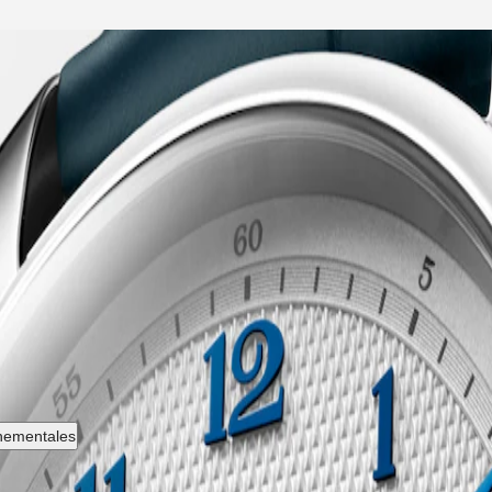
oger et de l'élégance intemporelle. Cette ligne emblématique se comp
ce technique. De la simplicité classique du cadran aux mouvements méca
ign épuré et élégant, ces montres témoignent de l'héritage et de l'exper
nnementales