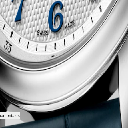
oger et de l'élégance intemporelle. Cette ligne emblématique se comp
ce technique. De la simplicité classique du cadran aux mouvements méca
ign épuré et élégant, ces montres témoignent de l'héritage et de l'exper
nnementales