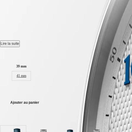
CLASSIC
Nouveau
한
CONQUEST
민
CHRONOGRAPH
LONGINES MASTER COLLE
국
HYDROCONQUEST
Hong
HYDROCONQUEST
Kong
GMT
Montre automatique, Ø 39.00 mm, acier, L2.949.4.73.2
SAR
Spirit
(
En
)
Date, mouvement mécanique à remontage automatique oscillant à 25 200 v
Lire la suite
香
LONGINES
港
Étanche à 3 bar, glace saphir résistante aux rayures, avec plusieurs cou
SPIRIT
Taille du boitier :
特
LONGINES
Cadran argenté "grain d'orge".
别
SPIRIT
39 mm
行
ZULU
Bracelet en cuir d'alligator, avec boucle déployante triple sécurité et 
政
TIME
41 mm
LONGINES
區
SPIRIT
(
Zh
)
2 500,00 €
FLYBACK
India
LONGINES
日
SPIRIT
Ajouter au panier
本
CHRONOGRAPH
澳
LONGINES
門
4 variations
SPIRIT
特
PILOT
LONGINES
别