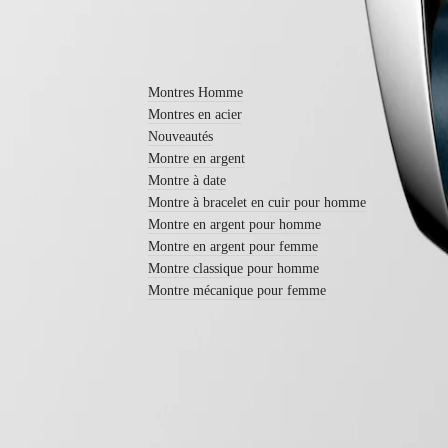
Nouveautés
En savoir plus
Toutes
les
montres
Montres Homme
Montres
Montres en acier
pour
Nouveautés
Homme
Montres
Montre en argent
pour
Montre à date
Femme
Montre à bracelet en cuir pour homme
Montre en argent pour homme
Par
fonctions
Montre en argent pour femme
Montre classique pour homme
Par
Montre mécanique pour femme
style
Par
couleur
Bracelets
Tous
les