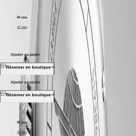
區
de silicium et doté d'une réserve de marche jusqu'à 72 heures.
Taille du boitier :
Malaysia
Elegance
Singapore
Couronne vissée, Étanche à 10 bar, glace saphir résistante aux rayures,
MINI
台
40 mm
avec plusieurs couches de revêtement antireflet des deux côtés.
DOLCEVITA
湾
42 mm
LONGINES
Cadran vert mat, swiss super-luminova®.
地
DOLCEVITA
區
LONGINES
2 750,00 €
Bracelet en acier, avec fermoir déployant triple sécurité et mécanisme
ไทย
PRIMALUNA
d'ouverture actionné par des poussoirs.
FLAGSHIP
Europe
Ajouter au panier
CLASSIC
EVIDENZA
Österreich
RECORD
Réserver en boutique
Belgique
ELEGANT
(
Fr
)
COLLECTION
België
LA
Ajouter au panier
(
Nl
)
GRANDE
Denmark
CLASSIQUE
Réserver en boutique
Finland
France
Heritage
Deutschland
Taille du boitier :
LONGINES
Greece
LEGEND
(
En
)
40 mm
DIVER
Ελλάδα
ULTRA-
(
El
)
42 mm