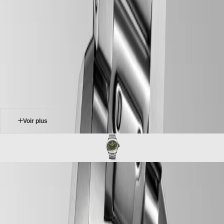
Montres
Afrique
-
montres
Master
South
-
Africa
spirit
MASTER
-
Amérique
longines spirit
COLLECTION
-
MASTER
Canada
l38104036
COLLECTION
(
En
)
CHRONOGRAPH
Canada
MASTER
(
Fr
)
COLLECTION
México
MOONPHASE
United
THE
States
Voir plus
LONGINES
MASTER
Asie-
COLLECTION
Pacifique
GMT
Australia
Conquest
中
LONGINES SPIRIT
CONQUEST
國
Depuis près d’un siècle, Longines a accompagné certains des plus
CONQUEST
대
grands explorateurs à la conquête des airs, des mers et de la terre. La
CLASSIC
한
collection Longines Spirit reflète l'esprit pionnier qui a conduit les
CONQUEST
민
hommes et femmes extraordinaires à se surpasser, à poursuivre de
CHRONOGRAPH