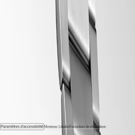
pour
Homme
Montres
pour
Femme
Toutes
les
montres
Suivez-nous
Paramètres d'accessibilité
Mentions Légales
Formulaire de rétractation
© 2026 LONGINES Watch Co. Francillon Ltd., Tous les droits sont réservés