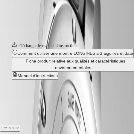
국
nouvelles ambitions et à croire en l'impossible. Ces montres pilote
HYDROCONQUEST
incarnent la sophistication contemporaine, caractérisée par des lignes
Hong
HYDROCONQUEST
épurées et des détails raffinés. Associant histoire et innovation, les
Kong
GMT
montres Longines Spirit mêlent les caractéristiques traditionnelles des
SAR
montres pilote à des technologies horlogères de pointe. Tous leurs
Spirit
(
En
)
mouvements sont équipés d'un ressort spiral en silicium et certifiés
香
LONGINES
chronomètres par le COSC.
港
SPIRIT
特
LONGINES
Télécharger le manuel d'instructions
别
SPIRIT
Comment utiliser une montre LONGINES à 3 aiguilles et date
行
ZULU
政
TIME
Fiche produit relative aux qualités et caractéristiques
LONGINES
區
environnementales
SPIRIT
(
Zh
)
Manuel d'instructions
FLYBACK
India
LONGINES
日
SPIRIT
LONGINES SPIRIT
-
本
CHRONOGRAPH
澳
LONGINES
L3.810.4.03.6
門
SPIRIT
特
PILOT
LONGINES
别
Montre automatique, Ø 40.00 mm, acier, L3.810.4.03.6
SPIRIT
行
PILOT
Date, mouvement mécanique à remontage automatique oscillant à
政
Lire la suite
FLYBACK
25 200 vibrations par heure, équipé d'un ressort spiral en monocristal