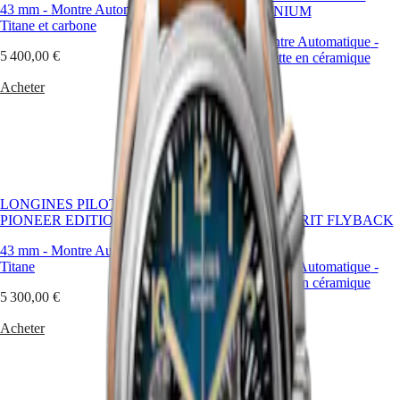
43 mm
-
Montre Automatique
-
TIME TITANIUM
Montres
Afrique
Titane et carbone
39 mm
-
Montre Automatique
-
Master
South
5 400,00 €
Titane et lunette en céramique
Africa
MASTER
Acheter
4 450,00 €
Amérique
COLLECTION
MASTER
Acheter
Canada
COLLECTION
(
En
)
CHRONOGRAPH
Canada
MASTER
(
Fr
)
COLLECTION
México
MOONPHASE
Meilleure vente
United
THE
LONGINES PILOT MAJETEK
States
LONGINES
PIONEER EDITION
LONGINES SPIRIT FLYBACK
MASTER
TITANIUM
Asie-
43 mm
-
Montre Automatique
COLLECTION
-
Pacifique
Titane
GMT
42 mm
-
Montre Automatique
-
Titane et lunette en céramique
Australia
5 300,00 €
Conquest
中
5 400,00 €
CONQUEST
Acheter
國
CONQUEST
Acheter
대
CLASSIC
한
CONQUEST
민
CHRONOGRAPH