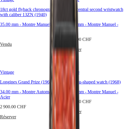
Montres
Afrique
18ct gold flyback chronograph
Early central second wristwatch
Master
South
with caliber 13ZN (1940)
(1936)
Africa
MASTER
35.00 mm
-
Montre Manuel
-
32.00 mm
-
Montre Manuel
-
Amérique
COLLECTION
Acier
MASTER
Canada
COLLECTION
3 950.00 CHF
(
En
)
Vendu
CHRONOGRAPH
Canada
Réserver
MASTER
(
Fr
)
COLLECTION
México
MOONPHASE
United
THE
States
LONGINES
Vintage
Vintage
MASTER
Asie-
COLLECTION
Longines Grand Prize (1963)
Tonneau-shaped watch (1968)
Pacifique
GMT
34.00 mm
-
Montre Automatique
-
35.00 mm
-
Montre Manuel
-
Australia
Conquest
Acier
中
3 700.00 CHF
CONQUEST
國
2 900.00 CHF
CONQUEST
Réserver
대
CLASSIC
Réserver
한
CONQUEST
민
CHRONOGRAPH