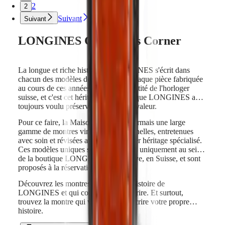
pour
2
2
Homme
Suivant
Montres
Suivant
pour
Femme
LONGINES Collector’s Corner
Toutes
les
montres
La longue et riche histoire de LONGINES s'écrit dans
chacun des modèles de la marque. Chaque pièce fabriquée
au cours de ces années construit l'identité de l'horloger
suisse, et c'est cet héritage historique que LONGINES a
toujours voulu préserver et mettre en valeur.
Pour ce faire, la Maison propose désormais une large
gamme de montres vintage exceptionnelles, entretenues
avec soin et révisées au sein de l'atelier héritage spécialisé.
Ces modèles uniques sont disponibles uniquement au sein
de la boutique LONGINES de Genève, en Suisse, et sont
proposés à la réservation en ligne.
Découvrez les montres qui ont fait l'histoire de
LONGINES et qui continuent de l'écrire. Et surtout,
trouvez la montre qui vous aidera à écrire votre propre
histoire.