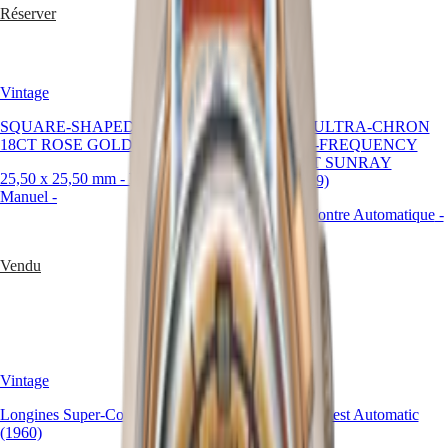
區
Réserver
Réserver
Malaysia
Elegance
Singapore
MINI
台
DOLCEVITA
湾
Vintage
LONGINES
Vintage
地
DOLCEVITA
區
SQUARE-SHAPED WATCH IN
LONGINES ULTRA-CHRON
LONGINES
18CT ROSE GOLD (1964)
ไทย
WITH HIGH-FREQUENCY
PRIMALUNA
MOVEMENT SUNRAY
FLAGSHIP
25,50 x 25,50 mm
-
Montre
SILVER (1969)
Europe
CLASSIC
Manuel
-
EVIDENZA
37.00 mm
-
Montre Automatique
-
Österreich
RECORD
Acier
Belgique
ELEGANT
(
Fr
)
COLLECTION
Vendu
België
LA
(
Nl
)
GRANDE
Vendu
Denmark
CLASSIQUE
Finland
France
Heritage
Deutschland
LONGINES
Greece
Vintage
Vintage
LEGEND
(
En
)
DIVER
Ελλάδα
Longines Super-Compressor
Longines Conquest Automatic
ULTRA-
(
El
)
(1960)
(1965)