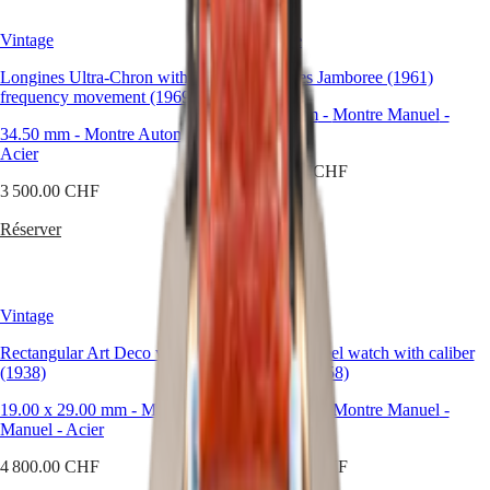
국
HYDROCONQUEST
Hong
HYDROCONQUEST
Vintage
Vintage
Kong
GMT
SAR
Longines Ultra-Chron with high-
Longines Jamboree (1961)
Spirit
(
En
)
frequency movement (1969)
香
35.00 mm
-
Montre Manuel
-
LONGINES
港
34.50 mm
-
Montre Automatique
-
Acier
SPIRIT
特
Acier
LONGINES
3 400.00 CHF
别
SPIRIT
3 500.00 CHF
行
ZULU
Réserver
政
TIME
Réserver
LONGINES
區
SPIRIT
(
Zh
)
FLYBACK
India
LONGINES
日
Vintage
Vintage
SPIRIT
本
CHRONOGRAPH
Rectangular Art Deco watch
澳
Stainless steel watch with caliber
LONGINES
(1938)
12.68Z (1958)
門
SPIRIT
特
PILOT
19.00 x 29.00 mm
-
Montre
37.00 mm
-
Montre Manuel
-
LONGINES
别
Manuel
-
Acier
Acier
SPIRIT
行
PILOT
4 800.00 CHF
6 350.00 CHF
政
FLYBACK