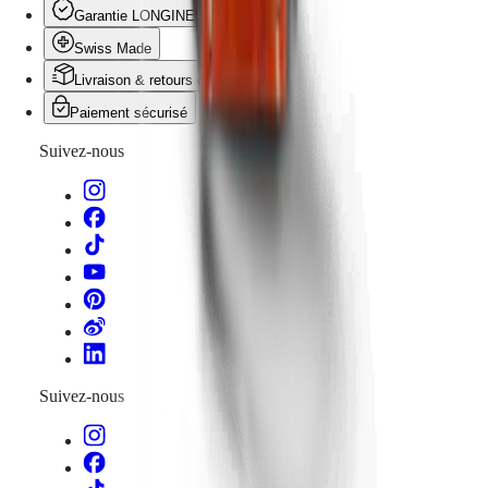
Garantie LONGINES
Swiss Made
Livraison & retours offerts
Paiement sécurisé
Suivez-nous
Suivez-nous