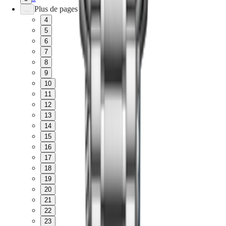
pour
Plus de pages
...
Homme
Montres
4
pour
5
Femme
6
Toutes
7
les
8
montres
9
10
11
12
13
14
15
16
17
18
19
20
21
22
23