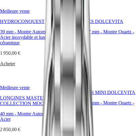
국
HYDROCONQUEST
technique
Hong
HYDROCONQUEST
reconnue
Meilleure vente
Nouveau
Kong
GMT
et
SAR
d’un
HYDROCONQUEST
LONGINES DOLCEVITA
Spirit
(
En
)
style
香
intemporel.
39 mm
-
Montre Automatique
-
23.30 X 37 mm
-
Montre Quartz
-
LONGINES
港
Des
Acier inoxydable et lunette en
Acier
SPIRIT
grands
特
céramique
LONGINES
classiques
1 650,00 €
别
SPIRIT
aux
1 950,00 €
行
ZULU
créations
Acheter
政
TIME
contemporaines,
Acheter
LONGINES
區
nos
SPIRIT
(
Zh
)
garde-
FLYBACK
India
temps
LONGINES
日
sont
Meilleure vente
SPIRIT
conçus
本
LONGINES MINI DOLCEVITA
CHRONOGRAPH
pour
LONGINES MASTER
澳
LONGINES
s’adapter
21.50 X 29 mm
-
Montre Quartz
-
COLLECTION MOONPHASE
門
SPIRIT
à
Acier
特
PILOT
votre
40 mm
-
Montre Automatique
-
LONGINES
别
esthétique
2 050,00 €
Acier
SPIRIT
行
comme
PILOT
à
Acheter
2 850,00 €
政
FLYBACK
votre