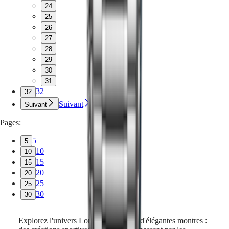
24
25
26
27
28
29
30
31
32
32
Suivant
Suivant
Pages:
5
5
10
10
15
15
20
20
25
25
30
30
Explorez l'univers Longines à travers d'élégantes montres :