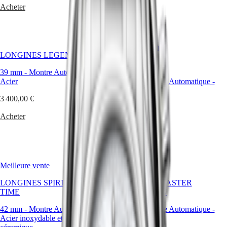
區
mode
Acheter
Malaysia
Elegance
de
Singapore
vie.
MINI
台
Découvrez
DOLCEVITA
湾
la
LONGINES
Meilleure vente
地
collection
LONGINES LEGEND DIVER
DOLCEVITA
區
et
CONQUEST
LONGINES
trouvez
39 mm
-
Montre Automatique
-
ไทย
PRIMALUNA
la
Acier
34 mm
-
Montre Automatique
-
FLAGSHIP
montre
Acier
Europe
CLASSIC
qui
3 400,00 €
EVIDENZA
vous
2 300,00 €
Österreich
RECORD
correspond.
Acheter
Belgique
ELEGANT
Acheter
(
Fr
)
COLLECTION
België
LA
(
Nl
)
GRANDE
Denmark
CLASSIQUE
Finland
Meilleure vente
Nouveau
France
Heritage
Deutschland
LONGINES SPIRIT ZULU
LONGINES MASTER
LONGINES
Greece
TIME
COLLECTION
LEGEND
(
En
)
42 mm
-
Montre Automatique
DIVER
-
41 mm
-
Montre Automatique
-
Ελλάδα
Acier inoxydable et lunette en
ULTRA-
Acier
(
El
)