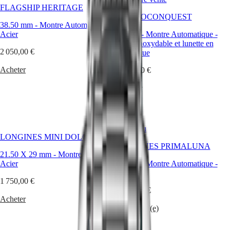
un
Montres
Afrique
FLAGSHIP HERITAGE
engagement
HYDROCONQUEST
envers
38.50 mm
Master
South
-
Montre Automatique
-
la
Acier
Africa
39 mm
-
Montre Automatique
-
précision.
MASTER
Acier inoxydable et lunette en
Bien
Amérique
2 050,00 €
COLLECTION
céramique
plus
MASTER
Canada
qu’un
Acheter
COLLECTION
1 950,00 €
(
En
)
simple
CHRONOGRAPH
Canada
instrument
Acheter
MASTER
(
Fr
)
de
COLLECTION
México
mesure
MOONPHASE
United
du
THE
States
temps,
LONGINES
Nouveau
chaque
MASTER
LONGINES MINI DOLCEVITA
Asie-
montre
COLLECTION
LONGINES PRIMALUNA
Pacifique
LONGINES
GMT
21.50 X 29 mm
-
Montre Quartz
-
est
Acier
30 mm
-
Montre Automatique
-
Australia
Conquest
le
Acier
中
fruit
1 750,00 €
CONQUEST
國
d’un
2 250,00 €
CONQUEST
design
Acheter
대
CLASSIC
minutieux,
Être averti(e)
한
CONQUEST
d’une
민
CHRONOGRAPH
expertise