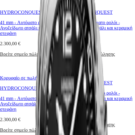
국
HYDROCONQUEST
Hong
HYDROCONQUEST
HYDROCONQUEST
HYDROCONQUEST
Kong
GMT
SAR
41 mm
-
Αυτόματο ρολόι
-
41 mm
-
Αυτόματο ρολόι
-
Spirit
(
En
)
Ανοξείδωτο ατσάλι και κεραμική
Ανοξείδωτο ατσάλι και κεραμική
香
στεφάνη
στεφάνη
LONGINES
港
SPIRIT
2.300,00 €
2.300,00 €
特
LONGINES
别
SPIRIT
Βρείτε σημείο πώλησης
Βρείτε σημείο πώλησης
行
ZULU
政
TIME
LONGINES
區
SPIRIT
(
Zh
)
Κορυφαίο σε πωλήσεις
FLYBACK
India
HYDROCONQUEST
LONGINES
日
HYDROCONQUEST
SPIRIT
43 mm
-
Αυτόματο ρολόι
-
本
CHRONOGRAPH
41 mm
-
Αυτόματο ρολόι
-
Ανοξείδωτο ατσάλι και κεραμική
澳
LONGINES
Ανοξείδωτο ατσάλι και κεραμική
στεφάνη
門
SPIRIT
στεφάνη
特
PILOT
2.050,00 €
LONGINES
别
2.300,00 €
SPIRIT
Βρείτε σημείο πώλησης
行
PILOT
Βρείτε σημείο πώλησης
政
FLYBACK