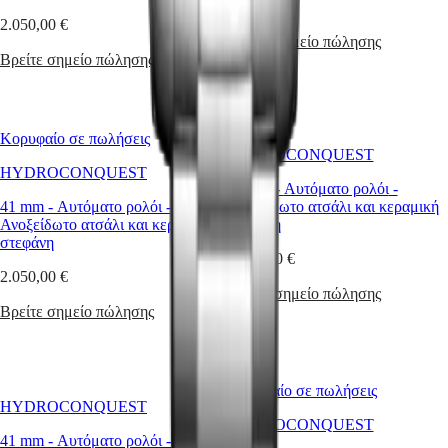
τα
2.050,00 €
ρολόγια
2.050,00 €
Ανδρικά
Βρείτε σημείο πώλησης
ρολόγια
Βρείτε σημείο πώλησης
Γυναικεία
ρολόγια
Ανά
Κορυφαίο σε πωλήσεις
λειτουργία
HYDROCONQUEST
HYDROCONQUEST
Ανά
41 mm
-
Αυτόματο ρολόι
-
στυλ
41 mm
-
Αυτόματο ρολόι
-
Ανοξείδωτο ατσάλι και κεραμική
Ανοξείδωτο ατσάλι και κεραμική
στεφάνη
Ανά
στεφάνη
χρώμα
2.050,00 €
2.050,00 €
Υπηρεσίες
Βρείτε σημείο πώλησης
Βρείτε σημείο πώλησης
Οδηγίες
φροντίδας
Στείλτε
μας
Κορυφαίο σε πωλήσεις
το
HYDROCONQUEST
ρολόι
HYDROCONQUEST
σας
41 mm
-
Αυτόματο ρολόι
-
Τιμές