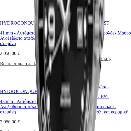
區
Malaysia
Elegance
Singapore
MINI
台
HYDROCONQUEST
HYDROCONQUEST
DOLCEVITA
湾
LONGINES
地
41 mm
-
Αυτόματο ρολόι
-
43 mm
-
Αυτόματο ρολόι
-
Μαύρο
DOLCEVITA
區
Ανοξείδωτο ατσάλι και κεραμική
κεραμικό υλικό
LONGINES
στεφάνη
ไทย
PRIMALUNA
4.750,00 €
FLAGSHIP
2.050,00 €
Ευρώπη
CLASSIC
Βρείτε σημείο πώλησης
EVIDENZA
Βρείτε σημείο πώλησης
Österreich
RECORD
Belgique
ELEGANT
(
Fr
)
COLLECTION
België
LA
(
Nl
)
Κορυφαίο σε πωλήσεις
GRANDE
HYDROCONQUEST
Denmark
CLASSIQUE
HYDROCONQUEST
Finland
43 mm
-
Αυτόματο ρολόι
-
France
Heritage
Ανοξείδωτο ατσάλι και κεραμική
43 mm
-
Αυτόματο ρολόι
-
Deutschland
στεφάνη
Ανοξείδωτο ατσάλι και κεραμική
LONGINES
Greece
στεφάνη
LEGEND
(
En
)
2.050,00 €
DIVER
Ελλάδα
2.050,00 €
ULTRA-
(
El
)