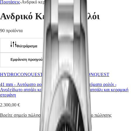
Προτάσεις
-
Ανδρικό κεραμικό ρολόι
Ρολόγια
Αφρική
Ανδρικό Κεραμικό Ρολόι
Master
South
Africa
MASTER
90 προϊόντα
Αμερική
COLLECTION
MASTER
Canada
COLLECTION
Φιλτράρισμα
(
En
)
CHRONOGRAPH
Canada
MASTER
(
Fr
)
COLLECTION
Εμφάνιση προηγούμενης σελίδας
México
MOONPHASE
United
THE
States
LONGINES
HYDROCONQUEST
HYDROCONQUEST
MASTER
Ασία
41 mm
-
Αυτόματο ρολόι
-
41 mm
-
Αυτόματο ρολόι
-
COLLECTION
Ειρηνικός
Ανοξείδωτο ατσάλι και κεραμική
Ανοξείδωτο ατσάλι και κεραμική
GMT
στεφάνη
στεφάνη
Australia
Conquest
中
2.300,00 €
2.300,00 €
CONQUEST
國
CONQUEST
Βρείτε σημείο πώλησης
Βρείτε σημείο πώλησης
대
CLASSIC
한
CONQUEST
민
CHRONOGRAPH